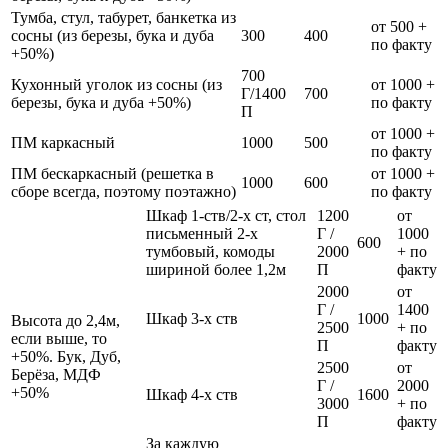
Тумба, стул, табурет, банкетка из
от 500 +
сосны (из березы, бука и дуба
300
400
по факту
+50%)
700
Кухонный уголок из сосны (из
от 1000 +
Г/1400
700
березы, бука и дуба +50%)
по факту
П
от 1000 +
ПМ каркасный
1000
500
по факту
ПМ бескаркасный (решетка в
от 1000 +
1000
600
сборе всегда, поэтому поэтажно)
по факту
Шкаф 1-ств/2-х ст, стол
1200
от
письменный 2-х
Г /
1000
600
тумбовый, комоды
2000
+ по
шириной более 1,2м
П
факту
2000
от
Г /
1400
Шкаф 3-х ств
1000
Высота до 2,4м,
2500
+ по
если выше, то
П
факту
+50%. Бук, Дуб,
2500
от
Берёза, МДФ
Г /
2000
+50%
Шкаф 4-х ств
1600
3000
+ по
П
факту
За каждую