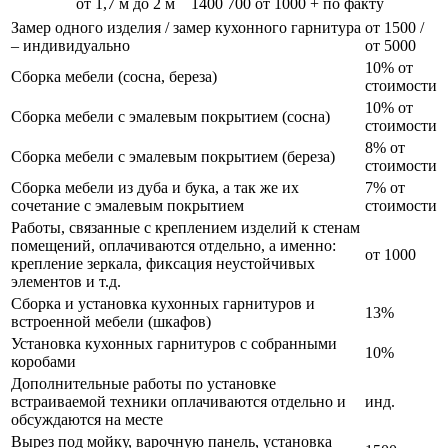
от 1,7 м до 2 м
1400
700
от 1000 + по факту
Замер одного изделия / замер кухонного гарнитура
от 1500 /
– индивидуально
от 5000
10% от
Сборка мебели (сосна, береза)
стоимости
10% от
Сборка мебели с эмалевым покрытием (сосна)
стоимости
8% от
Сборка мебели с эмалевым покрытием (береза)
стоимости
Сборка мебели из дуба и бука, а так же их
7% от
сочетание с эмалевым покрытием
стоимости
Работы, связанные с креплением изделий к стенам
помещений, оплачиваются отдельно, а именно:
от 1000
крепление зеркала, фиксация неустойчивых
элементов и т.д.
Сборка и установка кухонных гарнитуров и
13%
встроенной мебели (шкафов)
Установка кухонных гарнитуров с собранными
10%
коробами
Дополнительные работы по установке
встраиваемой техники оплачиваются отдельно и
инд.
обсуждаются на месте
Вырез под мойку, варочную панель, установка