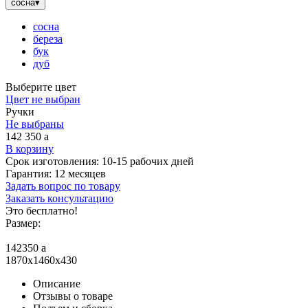
сосна
▾
сосна
береза
бук
дуб
Выберите цвет
Цвет не выбран
Ручки
Не выбраны
142 350
a
В корзину
Срок изготовления:
10-15 рабочих дней
Гарантия:
12 месяцев
Задать вопрос по товару
Заказать консультацию
Это бесплатно!
Размер:
142350
a
1870x1460x430
Описание
Отзывы о товаре