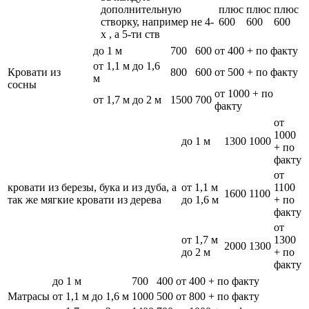
дополнительную
плюс
плюс
плюс
створку, например не 4-
600
600
600
х , а 5-ти ств
до 1 м
700
600
от 400 + по факту
от 1,1 м до 1,6
Кровати из
800
600
от 500 + по факту
м
сосны
от 1000 + по
от 1,7 м до 2 м
1500
700
факту
от
1000
до 1 м
1300
1000
+ по
факту
от
кровати из березы, бука и из дуба, а
от 1,1 м
1100
1600
1100
так же мягкие кровати из дерева
до 1,6 м
+ по
факту
от
от 1,7 м
1300
2000
1300
до 2 м
+ по
факту
до 1 м
700
400
от 400 + по факту
Матрасы
от 1,1 м до 1,6 м
1000
500
от 800 + по факту