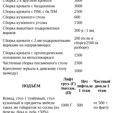
Сборка 2-х ярусной кровати
3000
Сборка кровати с балдахином
3000
Сборка кровати с ПМ, с бк ПМ
2500
Сборка кухонного стола
600
Сборка кухонного уголка
1500
Сборка выкатных подкроватных
300 р / 1 ящ
ящиков
200 (если в
Сборка кровати с 2-мя подкроватными
сборе)/2500 (в
ящиками на направляющих
разборе)
Сборка кровати с ортопедическим
1500
основание на металлокаркасе
Частичная сборка письменного стола
2500
Крепление зеркала к дамскому столу
1000
(комоду)
Лифт
Нет
Частный
груз. (Г)
ПОДЪЁМ
лифта,за
дом,за 1
/пассаж.
1 этаж
этаж
(П)
Комод, стол 1 тумбовый, стол
кухонный и предметы мебели
от 500 +
1000 Г
500
таких же габаритов из сосны (из
по факту
березы, бука и дуба +50%)