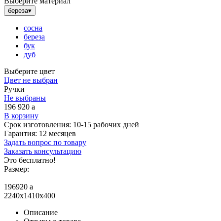
Выберите материал
береза
▾
сосна
береза
бук
дуб
Выберите цвет
Цвет не выбран
Ручки
Не выбраны
196 920
a
В корзину
Срок изготовления:
10-15 рабочих дней
Гарантия:
12 месяцев
Задать вопрос по товару
Заказать консультацию
Это бесплатно!
Размер:
196920
a
2240x1410x400
Описание