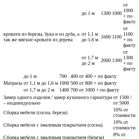
от
1000
до 1 м
1300
1000
+ по
факту
от
кровати из березы, бука и из дуба, а
от 1,1 м
1100
1600
1100
так же мягкие кровати из дерева
до 1,6 м
+ по
факту
от
от 1,7 м
1300
2000
1300
до 2 м
+ по
факту
до 1 м
700
400
от 400 + по факту
Матрасы
от 1,1 м до 1,6 м
1000
500
от 800 + по факту
от 1,7 м до 2 м
1400
700
от 1000 + по факту
Замер одного изделия / замер кухонного гарнитура
от 1500 /
– индивидуально
от 5000
10% от
Сборка мебели (сосна, береза)
стоимости
10% от
Сборка мебели с эмалевым покрытием (сосна)
стоимости
8% от
Сборка мебели с эмалевым покрытием (береза)