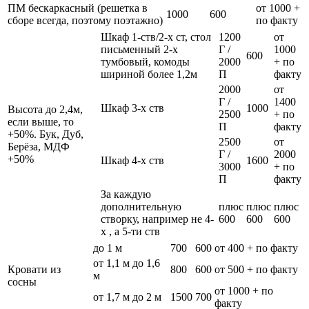
ПМ бескаркасный (решетка в
от 1000 +
1000
600
сборе всегда, поэтому поэтажно)
по факту
Шкаф 1-ств/2-х ст, стол
1200
от
письменный 2-х
Г /
1000
600
тумбовый, комоды
2000
+ по
шириной более 1,2м
П
факту
2000
от
Г /
1400
Шкаф 3-х ств
1000
Высота до 2,4м,
2500
+ по
если выше, то
П
факту
+50%. Бук, Дуб,
2500
от
Берёза, МДФ
Г /
2000
+50%
Шкаф 4-х ств
1600
3000
+ по
П
факту
За каждую
дополнительную
плюс
плюс
плюс
створку, например не 4-
600
600
600
х , а 5-ти ств
до 1 м
700
600
от 400 + по факту
от 1,1 м до 1,6
Кровати из
800
600
от 500 + по факту
м
сосны
от 1000 + по
от 1,7 м до 2 м
1500
700
факту