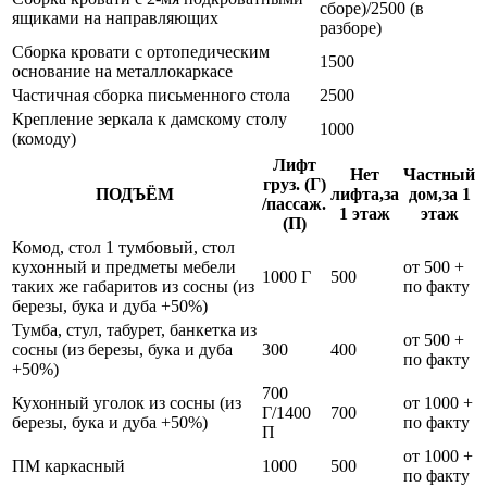
сборе)/2500 (в
ящиками на направляющих
разборе)
Сборка кровати с ортопедическим
1500
основание на металлокаркасе
Частичная сборка письменного стола
2500
Крепление зеркала к дамскому столу
1000
(комоду)
Лифт
Нет
Частный
груз. (Г)
ПОДЪЁМ
лифта,за
дом,за 1
/пассаж.
1 этаж
этаж
(П)
Комод, стол 1 тумбовый, стол
кухонный и предметы мебели
от 500 +
1000 Г
500
таких же габаритов из сосны (из
по факту
березы, бука и дуба +50%)
Тумба, стул, табурет, банкетка из
от 500 +
сосны (из березы, бука и дуба
300
400
по факту
+50%)
700
Кухонный уголок из сосны (из
от 1000 +
Г/1400
700
березы, бука и дуба +50%)
по факту
П
от 1000 +
ПМ каркасный
1000
500
по факту