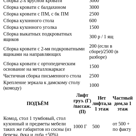
Сборка 2-х ярусной кровати
3000
Сборка кровати с балдахином
3000
Сборка кровати с ПМ, с бк ПМ
2500
Сборка кухонного стола
600
Сборка кухонного уголка
1500
Сборка выкатных подкроватных
300 р / 1 ящ
ящиков
200 (если в
Сборка кровати с 2-мя подкроватными
сборе)/2500 (в
ящиками на направляющих
разборе)
Сборка кровати с ортопедическим
1500
основание на металлокаркасе
Частичная сборка письменного стола
2500
Крепление зеркала к дамскому столу
1000
(комоду)
Лифт
Нет
Частный
груз. (Г)
ПОДЪЁМ
лифта,за
дом,за 1
/пассаж.
1 этаж
этаж
(П)
Комод, стол 1 тумбовый, стол
кухонный и предметы мебели
от 500 +
1000 Г
500
таких же габаритов из сосны (из
по факту
березы, бука и дуба +50%)