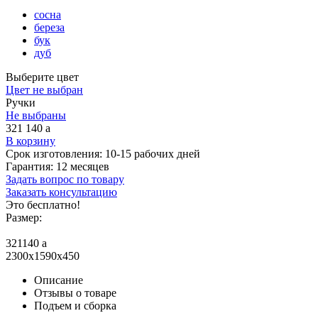
сосна
береза
бук
дуб
Выберите цвет
Цвет не выбран
Ручки
Не выбраны
321 140
a
В корзину
Срок изготовления:
10-15 рабочих дней
Гарантия:
12 месяцев
Задать вопрос по товару
Заказать консультацию
Это бесплатно!
Размер:
321140
a
2300x1590x450
Описание
Отзывы о товаре
Подъем и сборка