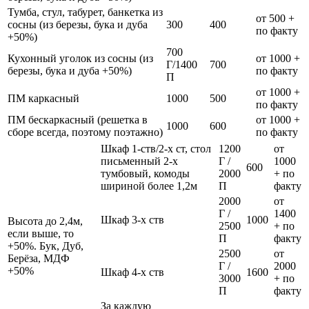
Тумба, стул, табурет, банкетка из
от 500 +
сосны (из березы, бука и дуба
300
400
по факту
+50%)
700
Кухонный уголок из сосны (из
от 1000 +
Г/1400
700
березы, бука и дуба +50%)
по факту
П
от 1000 +
ПМ каркасный
1000
500
по факту
ПМ бескаркасный (решетка в
от 1000 +
1000
600
сборе всегда, поэтому поэтажно)
по факту
Шкаф 1-ств/2-х ст, стол
1200
от
письменный 2-х
Г /
1000
600
тумбовый, комоды
2000
+ по
шириной более 1,2м
П
факту
2000
от
Г /
1400
Шкаф 3-х ств
1000
Высота до 2,4м,
2500
+ по
если выше, то
П
факту
+50%. Бук, Дуб,
2500
от
Берёза, МДФ
Г /
2000
+50%
Шкаф 4-х ств
1600
3000
+ по
П
факту
За каждую