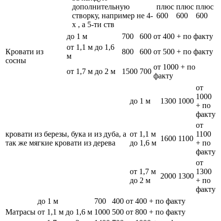
дополнительную
плюс
плюс
плюс
створку, например не 4-
600
600
600
х , а 5-ти ств
до 1 м
700
600
от 400 + по факту
от 1,1 м до 1,6
Кровати из
800
600
от 500 + по факту
м
сосны
от 1000 + по
от 1,7 м до 2 м
1500
700
факту
от
1000
до 1 м
1300
1000
+ по
факту
от
кровати из березы, бука и из дуба, а
от 1,1 м
1100
1600
1100
так же мягкие кровати из дерева
до 1,6 м
+ по
факту
от
от 1,7 м
1300
2000
1300
до 2 м
+ по
факту
до 1 м
700
400
от 400 + по факту
Матрасы
от 1,1 м до 1,6 м
1000
500
от 800 + по факту