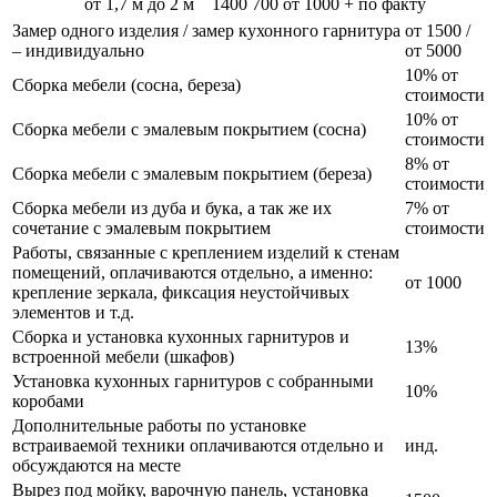
от 1,7 м до 2 м
1400
700
от 1000 + по факту
Замер одного изделия / замер кухонного гарнитура
от 1500 /
– индивидуально
от 5000
10% от
Сборка мебели (сосна, береза)
стоимости
10% от
Сборка мебели с эмалевым покрытием (сосна)
стоимости
8% от
Сборка мебели с эмалевым покрытием (береза)
стоимости
Сборка мебели из дуба и бука, а так же их
7% от
сочетание с эмалевым покрытием
стоимости
Работы, связанные с креплением изделий к стенам
помещений, оплачиваются отдельно, а именно:
от 1000
крепление зеркала, фиксация неустойчивых
элементов и т.д.
Сборка и установка кухонных гарнитуров и
13%
встроенной мебели (шкафов)
Установка кухонных гарнитуров с собранными
10%
коробами
Дополнительные работы по установке
встраиваемой техники оплачиваются отдельно и
инд.
обсуждаются на месте
Вырез под мойку, варочную панель, установка