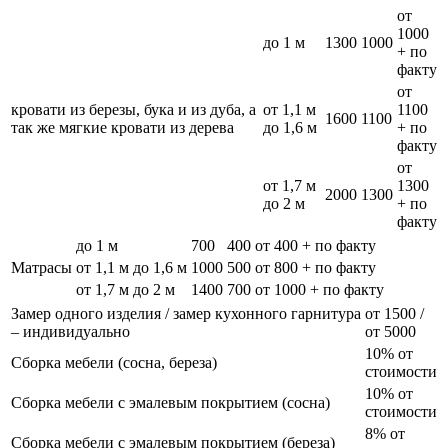
от
1000
до 1 м
1300
1000
+ по
факту
от
кровати из березы, бука и из дуба, а
от 1,1 м
1100
1600
1100
так же мягкие кровати из дерева
до 1,6 м
+ по
факту
от
от 1,7 м
1300
2000
1300
до 2 м
+ по
факту
до 1 м
700
400
от 400 + по факту
Матрасы
от 1,1 м до 1,6 м
1000
500
от 800 + по факту
от 1,7 м до 2 м
1400
700
от 1000 + по факту
Замер одного изделия / замер кухонного гарнитура
от 1500 /
– индивидуально
от 5000
10% от
Сборка мебели (сосна, береза)
стоимости
10% от
Сборка мебели с эмалевым покрытием (сосна)
стоимости
8% от
Сборка мебели с эмалевым покрытием (береза)