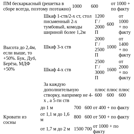
ПМ бескаркасный (решетка в
от 1000 +
1000
600
сборе всегда, поэтому поэтажно)
по факту
Шкаф 1-ств/2-х ст, стол
1200
от
письменный 2-х
Г /
1000
600
тумбовый, комоды
2000
+ по
шириной более 1,2м
П
факту
2000
от
Г /
1400
Шкаф 3-х ств
1000
Высота до 2,4м,
2500
+ по
если выше, то
П
факту
+50%. Бук, Дуб,
2500
от
Берёза, МДФ
Г /
2000
+50%
Шкаф 4-х ств
1600
3000
+ по
П
факту
За каждую
дополнительную
плюс
плюс
плюс
створку, например не 4-
600
600
600
х , а 5-ти ств
до 1 м
700
600
от 400 + по факту
от 1,1 м до 1,6
Кровати из
800
600
от 500 + по факту
м
сосны
от 1000 + по
от 1,7 м до 2 м
1500
700
факту