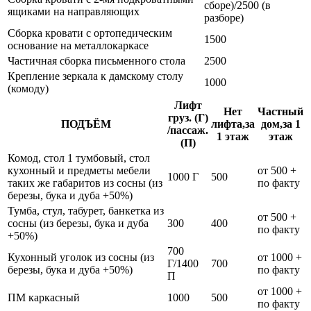
сборе)/2500 (в
ящиками на направляющих
разборе)
Сборка кровати с ортопедическим
1500
основание на металлокаркасе
Частичная сборка письменного стола
2500
Крепление зеркала к дамскому столу
1000
(комоду)
Лифт
Нет
Частный
груз. (Г)
ПОДЪЁМ
лифта,за
дом,за 1
/пассаж.
1 этаж
этаж
(П)
Комод, стол 1 тумбовый, стол
кухонный и предметы мебели
от 500 +
1000 Г
500
таких же габаритов из сосны (из
по факту
березы, бука и дуба +50%)
Тумба, стул, табурет, банкетка из
от 500 +
сосны (из березы, бука и дуба
300
400
по факту
+50%)
700
Кухонный уголок из сосны (из
от 1000 +
Г/1400
700
березы, бука и дуба +50%)
по факту
П
от 1000 +
ПМ каркасный
1000
500
по факту