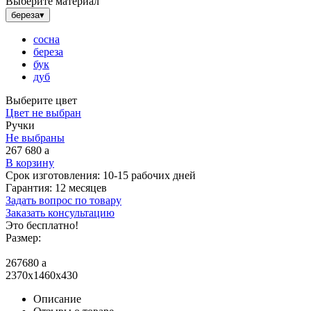
Выберите материал
береза
▾
сосна
береза
бук
дуб
Выберите цвет
Цвет не выбран
Ручки
Не выбраны
267 680
a
В корзину
Срок изготовления:
10-15 рабочих дней
Гарантия:
12 месяцев
Задать вопрос по товару
Заказать консультацию
Это бесплатно!
Размер:
267680
a
2370x1460x430
Описание