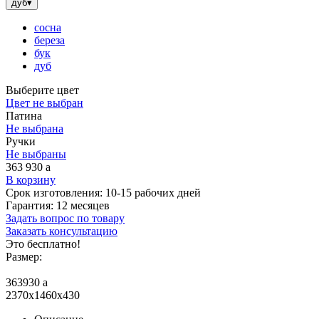
дуб
▾
сосна
береза
бук
дуб
Выберите цвет
Цвет не выбран
Патина
Не выбрана
Ручки
Не выбраны
363 930
a
В корзину
Срок изготовления:
10-15 рабочих дней
Гарантия:
12 месяцев
Задать вопрос по товару
Заказать консультацию
Это бесплатно!
Размер:
363930
a
2370x1460x430