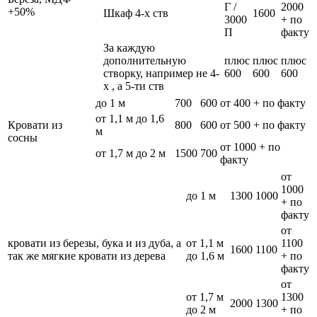
Г /
2000
+50%
Шкаф 4-х ств
1600
3000
+ по
П
факту
За каждую
дополнительную
плюс
плюс
плюс
створку, например не 4-
600
600
600
х , а 5-ти ств
до 1 м
700
600
от 400 + по факту
от 1,1 м до 1,6
Кровати из
800
600
от 500 + по факту
м
сосны
от 1000 + по
от 1,7 м до 2 м
1500
700
факту
от
1000
до 1 м
1300
1000
+ по
факту
от
кровати из березы, бука и из дуба, а
от 1,1 м
1100
1600
1100
так же мягкие кровати из дерева
до 1,6 м
+ по
факту
от
от 1,7 м
1300
2000
1300
до 2 м
+ по