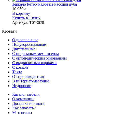
Зеркало Ретро малое из массива дуба
10 950
a
В корзину
Купить в 1 клик
Артикул
:
Т013078
Кровати
Односпальные
Полутороспальные
Двуспальные
С подъемным механизмом
С ортопедическим основанием
С выдвижными ящиками
С ковкой
Тахта
От производителя
В интернет-магазине
Недорогие
Каталог мебели
О компании
Доставка и оплата
Как заказать?
Материалы