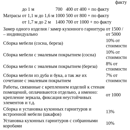
факту
до 1 м
700
400
от 400 + по факту
Матрасы
от 1,1 м до 1,6 м
1000
500
от 800 + по факту
от 1,7 м до 2 м
1400
700
от 1000 + по факту
Замер одного изделия / замер кухонного гарнитура
от 1500 /
– индивидуально
от 5000
10% от
Сборка мебели (сосна, береза)
стоимости
10% от
Сборка мебели с эмалевым покрытием (сосна)
стоимости
8% от
Сборка мебели с эмалевым покрытием (береза)
стоимости
Сборка мебели из дуба и бука, а так же их
7% от
сочетание с эмалевым покрытием
стоимости
Работы, связанные с креплением изделий к стенам
помещений, оплачиваются отдельно, а именно:
от 1000
крепление зеркала, фиксация неустойчивых
элементов и т.д.
Сборка и установка кухонных гарнитуров и
13%
встроенной мебели (шкафов)
Установка кухонных гарнитуров с собранными
10%
коробами