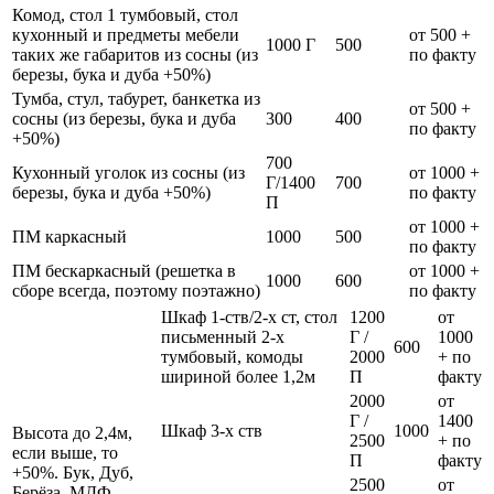
Комод, стол 1 тумбовый, стол
кухонный и предметы мебели
от 500 +
1000 Г
500
таких же габаритов из сосны (из
по факту
березы, бука и дуба +50%)
Тумба, стул, табурет, банкетка из
от 500 +
сосны (из березы, бука и дуба
300
400
по факту
+50%)
700
Кухонный уголок из сосны (из
от 1000 +
Г/1400
700
березы, бука и дуба +50%)
по факту
П
от 1000 +
ПМ каркасный
1000
500
по факту
ПМ бескаркасный (решетка в
от 1000 +
1000
600
сборе всегда, поэтому поэтажно)
по факту
Шкаф 1-ств/2-х ст, стол
1200
от
письменный 2-х
Г /
1000
600
тумбовый, комоды
2000
+ по
шириной более 1,2м
П
факту
2000
от
Г /
1400
Шкаф 3-х ств
1000
Высота до 2,4м,
2500
+ по
если выше, то
П
факту
+50%. Бук, Дуб,
2500
от
Берёза, МДФ