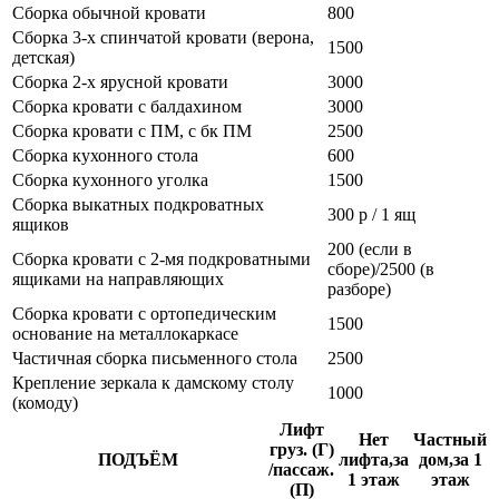
Сборка обычной кровати
800
Сборка 3-х спинчатой кровати (верона,
1500
детская)
Сборка 2-х ярусной кровати
3000
Сборка кровати с балдахином
3000
Сборка кровати с ПМ, с бк ПМ
2500
Сборка кухонного стола
600
Сборка кухонного уголка
1500
Сборка выкатных подкроватных
300 р / 1 ящ
ящиков
200 (если в
Сборка кровати с 2-мя подкроватными
сборе)/2500 (в
ящиками на направляющих
разборе)
Сборка кровати с ортопедическим
1500
основание на металлокаркасе
Частичная сборка письменного стола
2500
Крепление зеркала к дамскому столу
1000
(комоду)
Лифт
Нет
Частный
груз. (Г)
ПОДЪЁМ
лифта,за
дом,за 1
/пассаж.
1 этаж
этаж
(П)