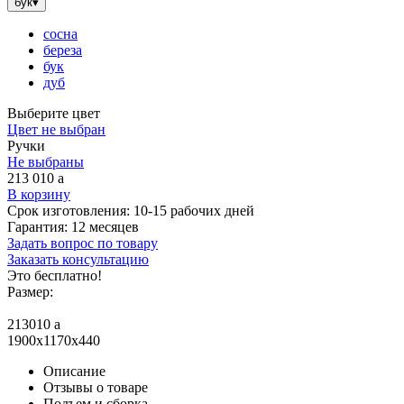
бук
▾
сосна
береза
бук
дуб
Выберите цвет
Цвет не выбран
Ручки
Не выбраны
213 010
a
В корзину
Срок изготовления:
10-15 рабочих дней
Гарантия:
12 месяцев
Задать вопрос по товару
Заказать консультацию
Это бесплатно!
Размер:
213010
a
1900x1170x440
Описание
Отзывы о товаре
Подъем и сборка