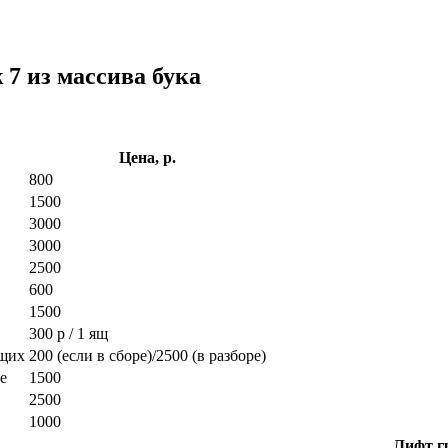
 7 из массива бука
Цена, р.
800
1500
3000
3000
2500
600
1500
300 р / 1 ящ
ющих
200 (если в сборе)/2500 (в разборе)
е
1500
2500
1000
Лифт гр