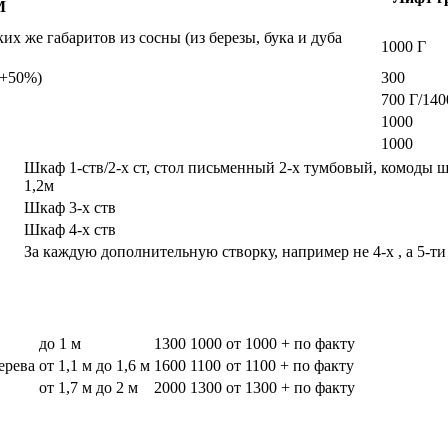
М
х же габаритов из сосны (из березы, бука и дуба
1000 Г
а +50%)
300
700 Г/140
1000
1000
Шкаф 1-ств/2-х ст, стол письменный 2-х тумбовый, комоды 
1,2м
Шкаф 3-х ств
Шкаф 4-х ств
За каждую дополнительную створку, например не 4-х , а 5-ти
до 1 м
1300
1000
от 1000 + по факту
дерева
от 1,1 м до 1,6 м
1600
1100
от 1100 + по факту
от 1,7 м до 2 м
2000
1300
от 1300 + по факту