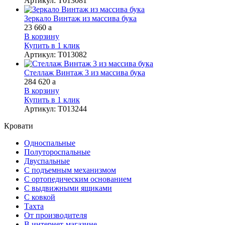
Артикул
:
Т013081
Зеркало Винтаж из массива бука
23 660
a
В корзину
Купить в 1 клик
Артикул
:
Т013082
Стеллаж Винтаж 3 из массива бука
284 620
a
В корзину
Купить в 1 клик
Артикул
:
Т013244
Кровати
Односпальные
Полутороспальные
Двуспальные
С подъемным механизмом
С ортопедическим основанием
С выдвижными ящиками
С ковкой
Тахта
От производителя
В интернет-магазине