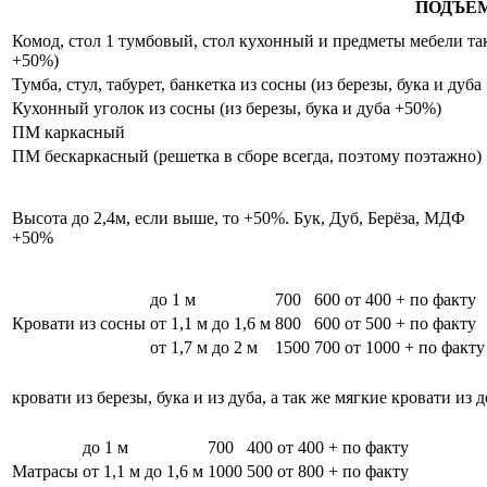
ПОДЪЁ
Комод, стол 1 тумбовый, стол кухонный и предметы мебели таки
+50%)
Тумба, стул, табурет, банкетка из сосны (из березы, бука и дуб
Кухонный уголок из сосны (из березы, бука и дуба +50%)
ПМ каркасный
ПМ бескаркасный (решетка в сборе всегда, поэтому поэтажно)
Высота до 2,4м, если выше, то +50%. Бук, Дуб, Берёза, МДФ
+50%
до 1 м
700
600
от 400 + по факту
Кровати из сосны
от 1,1 м до 1,6 м
800
600
от 500 + по факту
от 1,7 м до 2 м
1500
700
от 1000 + по факту
кровати из березы, бука и из дуба, а так же мягкие кровати из 
до 1 м
700
400
от 400 + по факту
Матрасы
от 1,1 м до 1,6 м
1000
500
от 800 + по факту