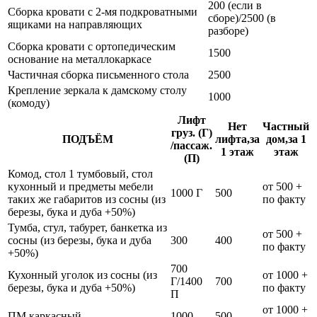
200 (если в
Сборка кровати с 2-мя подкроватными
сборе)/2500 (в
ящиками на направляющих
разборе)
Сборка кровати с ортопедическим
1500
основание на металлокаркасе
Частичная сборка письменного стола
2500
Крепление зеркала к дамскому столу
1000
(комоду)
Лифт
Нет
Частный
груз. (Г)
ПОДЪЁМ
лифта,за
дом,за 1
/пассаж.
1 этаж
этаж
(П)
Комод, стол 1 тумбовый, стол
кухонный и предметы мебели
от 500 +
1000 Г
500
таких же габаритов из сосны (из
по факту
березы, бука и дуба +50%)
Тумба, стул, табурет, банкетка из
от 500 +
сосны (из березы, бука и дуба
300
400
по факту
+50%)
700
Кухонный уголок из сосны (из
от 1000 +
Г/1400
700
березы, бука и дуба +50%)
по факту
П
от 1000 +
ПМ каркасный
1000
500