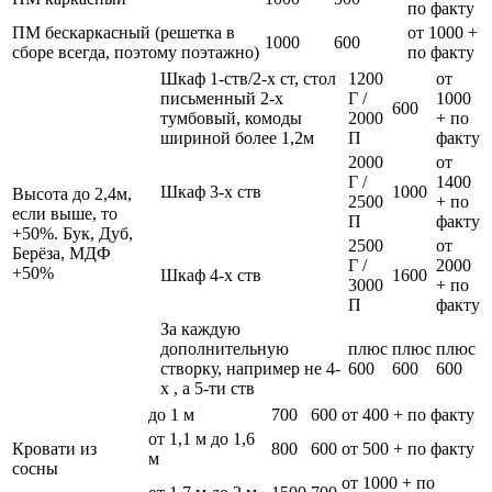
по факту
ПМ бескаркасный (решетка в
от 1000 +
1000
600
сборе всегда, поэтому поэтажно)
по факту
Шкаф 1-ств/2-х ст, стол
1200
от
письменный 2-х
Г /
1000
600
тумбовый, комоды
2000
+ по
шириной более 1,2м
П
факту
2000
от
Г /
1400
Шкаф 3-х ств
1000
Высота до 2,4м,
2500
+ по
если выше, то
П
факту
+50%. Бук, Дуб,
2500
от
Берёза, МДФ
Г /
2000
+50%
Шкаф 4-х ств
1600
3000
+ по
П
факту
За каждую
дополнительную
плюс
плюс
плюс
створку, например не 4-
600
600
600
х , а 5-ти ств
до 1 м
700
600
от 400 + по факту
от 1,1 м до 1,6
Кровати из
800
600
от 500 + по факту
м
сосны
от 1000 + по