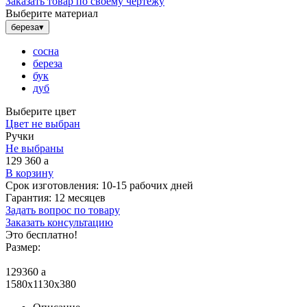
Заказать товар по своему чертежу
Выберите материал
береза
▾
сосна
береза
бук
дуб
Выберите цвет
Цвет не выбран
Ручки
Не выбраны
129 360
a
В корзину
Срок изготовления:
10-15 рабочих дней
Гарантия:
12 месяцев
Задать вопрос по товару
Заказать консультацию
Это бесплатно!
Размер:
129360
a
1580x1130x380