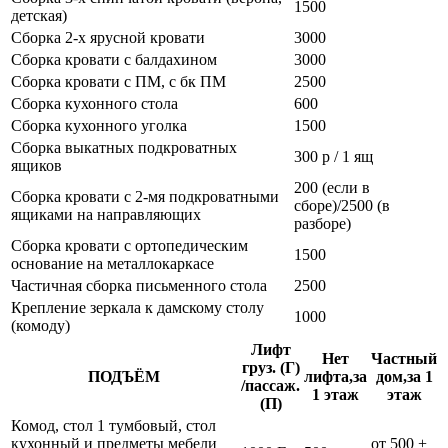
1500
детская)
Сборка 2-х ярусной кровати
3000
Сборка кровати с балдахином
3000
Сборка кровати с ПМ, с бк ПМ
2500
Сборка кухонного стола
600
Сборка кухонного уголка
1500
Сборка выкатных подкроватных
300 р / 1 ящ
ящиков
200 (если в
Сборка кровати с 2-мя подкроватными
сборе)/2500 (в
ящиками на направляющих
разборе)
Сборка кровати с ортопедическим
1500
основание на металлокаркасе
Частичная сборка письменного стола
2500
Крепление зеркала к дамскому столу
1000
(комоду)
Лифт
Нет
Частный
груз. (Г)
ПОДЪЁМ
лифта,за
дом,за 1
/пассаж.
1 этаж
этаж
(П)
Комод, стол 1 тумбовый, стол
кухонный и предметы мебели
от 500 +