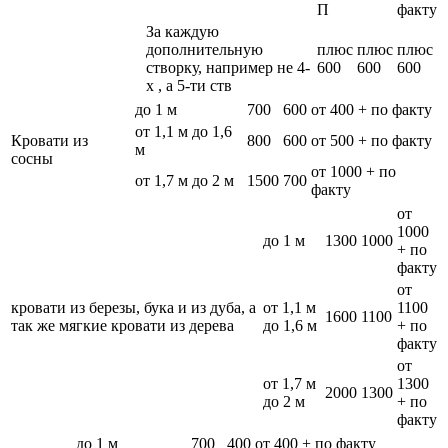
П
факту
За каждую
дополнительную
плюс
плюс
плюс
створку, например не 4-
600
600
600
х , а 5-ти ств
до 1 м
700
600
от 400 + по факту
от 1,1 м до 1,6
Кровати из
800
600
от 500 + по факту
м
сосны
от 1000 + по
от 1,7 м до 2 м
1500
700
факту
от
1000
до 1 м
1300
1000
+ по
факту
от
кровати из березы, бука и из дуба, а
от 1,1 м
1100
1600
1100
так же мягкие кровати из дерева
до 1,6 м
+ по
факту
от
от 1,7 м
1300
2000
1300
до 2 м
+ по
факту
до 1 м
700
400
от 400 + по факту