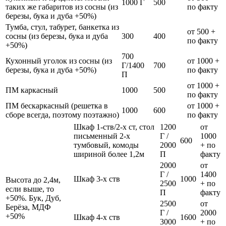
1000 Г
500
таких же габаритов из сосны (из
по факту
березы, бука и дуба +50%)
Тумба, стул, табурет, банкетка из
от 500 +
сосны (из березы, бука и дуба
300
400
по факту
+50%)
700
Кухонный уголок из сосны (из
от 1000 +
Г/1400
700
березы, бука и дуба +50%)
по факту
П
от 1000 +
ПМ каркасный
1000
500
по факту
ПМ бескаркасный (решетка в
от 1000 +
1000
600
сборе всегда, поэтому поэтажно)
по факту
Шкаф 1-ств/2-х ст, стол
1200
от
письменный 2-х
Г /
1000
600
тумбовый, комоды
2000
+ по
шириной более 1,2м
П
факту
2000
от
Г /
1400
Шкаф 3-х ств
1000
Высота до 2,4м,
2500
+ по
если выше, то
П
факту
+50%. Бук, Дуб,
2500
от
Берёза, МДФ
Г /
2000
+50%
Шкаф 4-х ств
1600
3000
+ по