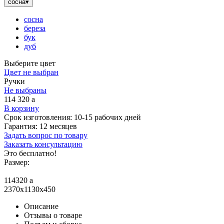
сосна
▾
сосна
береза
бук
дуб
Выберите цвет
Цвет не выбран
Ручки
Не выбраны
114 320
a
В корзину
Срок изготовления:
10-15 рабочих дней
Гарантия:
12 месяцев
Задать вопрос по товару
Заказать консультацию
Это бесплатно!
Размер:
114320
a
2370x1130x450
Описание
Отзывы о товаре