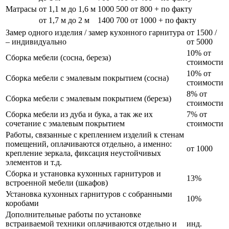
Матрасы
от 1,1 м до 1,6 м
1000
500
от 800 + по факту
от 1,7 м до 2 м
1400
700
от 1000 + по факту
Замер одного изделия / замер кухонного гарнитура
от 1500 /
– индивидуально
от 5000
10% от
Сборка мебели (сосна, береза)
стоимости
10% от
Сборка мебели с эмалевым покрытием (сосна)
стоимости
8% от
Сборка мебели с эмалевым покрытием (береза)
стоимости
Сборка мебели из дуба и бука, а так же их
7% от
сочетание с эмалевым покрытием
стоимости
Работы, связанные с креплением изделий к стенам
помещений, оплачиваются отдельно, а именно:
от 1000
крепление зеркала, фиксация неустойчивых
элементов и т.д.
Сборка и установка кухонных гарнитуров и
13%
встроенной мебели (шкафов)
Установка кухонных гарнитуров с собранными
10%
коробами
Дополнительные работы по установке
встраиваемой техники оплачиваются отдельно и
инд.