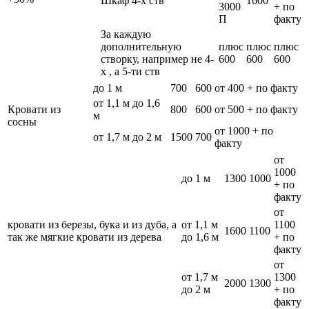
Шкаф 4-х ств
1600
3000
+ по
П
факту
За каждую
дополнительную
плюс
плюс
плюс
створку, например не 4-
600
600
600
х , а 5-ти ств
до 1 м
700
600
от 400 + по факту
от 1,1 м до 1,6
Кровати из
800
600
от 500 + по факту
м
сосны
от 1000 + по
от 1,7 м до 2 м
1500
700
факту
от
1000
до 1 м
1300
1000
+ по
факту
от
кровати из березы, бука и из дуба, а
от 1,1 м
1100
1600
1100
так же мягкие кровати из дерева
до 1,6 м
+ по
факту
от
от 1,7 м
1300
2000
1300
до 2 м
+ по
факту