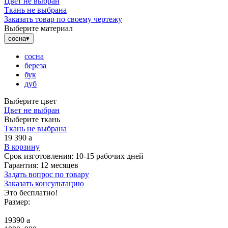
Цвет не выбран
Ткань не выбрана
Заказать товар по своему чертежу
Выберите материал
сосна
▾
сосна
береза
бук
дуб
Выберите цвет
Цвет не выбран
Выберите ткань
Ткань не выбрана
19 390
a
В корзину
Срок изготовления:
10-15 рабочих дней
Гарантия:
12 месяцев
Задать вопрос по товару
Заказать консультацию
Это бесплатно!
Размер:
19390
a