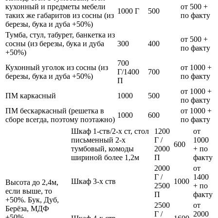
кухонный и предметы мебели
от 500 +
1000 Г
500
таких же габаритов из сосны (из
по факту
березы, бука и дуба +50%)
Тумба, стул, табурет, банкетка из
от 500 +
сосны (из березы, бука и дуба
300
400
по факту
+50%)
700
Кухонный уголок из сосны (из
от 1000 +
Г/1400
700
березы, бука и дуба +50%)
по факту
П
от 1000 +
ПМ каркасный
1000
500
по факту
ПМ бескаркасный (решетка в
от 1000 +
1000
600
сборе всегда, поэтому поэтажно)
по факту
Шкаф 1-ств/2-х ст, стол
1200
от
письменный 2-х
Г /
1000
600
тумбовый, комоды
2000
+ по
шириной более 1,2м
П
факту
2000
от
Г /
1400
Шкаф 3-х ств
1000
Высота до 2,4м,
2500
+ по
если выше, то
П
факту
+50%. Бук, Дуб,
2500
от
Берёза, МДФ
Г /
2000
+50%