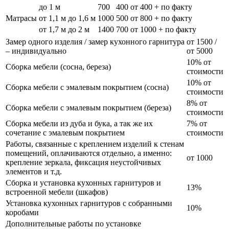
до 1 м
700
400
от 400 + по факту
Матрасы
от 1,1 м до 1,6 м
1000
500
от 800 + по факту
от 1,7 м до 2 м
1400
700
от 1000 + по факту
Замер одного изделия / замер кухонного гарнитура
от 1500 /
– индивидуально
от 5000
10% от
Сборка мебели (сосна, береза)
стоимости
10% от
Сборка мебели с эмалевым покрытием (сосна)
стоимости
8% от
Сборка мебели с эмалевым покрытием (береза)
стоимости
Сборка мебели из дуба и бука, а так же их
7% от
сочетание с эмалевым покрытием
стоимости
Работы, связанные с креплением изделий к стенам
помещений, оплачиваются отдельно, а именно:
от 1000
крепление зеркала, фиксация неустойчивых
элементов и т.д.
Сборка и установка кухонных гарнитуров и
13%
встроенной мебели (шкафов)
Установка кухонных гарнитуров с собранными
10%
коробами
Дополнительные работы по установке