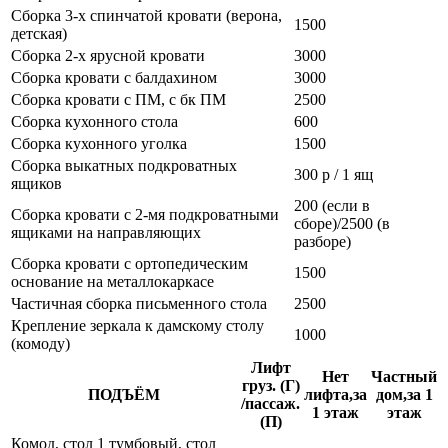
Сборка 3-х спинчатой кровати (верона,
1500
детская)
Сборка 2-х ярусной кровати
3000
Сборка кровати с балдахином
3000
Сборка кровати с ПМ, с бк ПМ
2500
Сборка кухонного стола
600
Сборка кухонного уголка
1500
Сборка выкатных подкроватных
300 р / 1 ящ
ящиков
200 (если в
Сборка кровати с 2-мя подкроватными
сборе)/2500 (в
ящиками на направляющих
разборе)
Сборка кровати с ортопедическим
1500
основание на металлокаркасе
Частичная сборка письменного стола
2500
Крепление зеркала к дамскому столу
1000
(комоду)
Лифт
Нет
Частный
груз. (Г)
ПОДЪЁМ
лифта,за
дом,за 1
/пассаж.
1 этаж
этаж
(П)
Комод, стол 1 тумбовый, стол