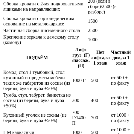
200 (если в
Сборка кровати с 2-мя подкроватными
сборе)/2500 (в
ящиками на направляющих
разборе)
Сборка кровати с ортопедическим
1500
основание на металлокаркасе
Частичная сборка письменного стола
2500
Крепление зеркала к дамскому столу
1000
(комоду)
Лифт
Нет
Частный
груз. (Г)
ПОДЪЁМ
лифта,за
дом,за 1
/пассаж.
1 этаж
этаж
(П)
Комод, стол 1 тумбовый, стол
кухонный и предметы мебели
от 500 +
1000 Г
500
таких же габаритов из сосны (из
по факту
березы, бука и дуба +50%)
Тумба, стул, табурет, банкетка из
от 500 +
сосны (из березы, бука и дуба
300
400
по факту
+50%)
700
Кухонный уголок из сосны (из
от 1000 +
Г/1400
700
березы, бука и дуба +50%)
по факту
П
от 1000 +
ПМ каркасный
1000
500