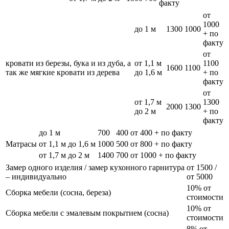
факту
от
1000
до 1 м
1300
1000
+ по
факту
от
кровати из березы, бука и из дуба, а
от 1,1 м
1100
1600
1100
так же мягкие кровати из дерева
до 1,6 м
+ по
факту
от
от 1,7 м
1300
2000
1300
до 2 м
+ по
факту
до 1 м
700
400
от 400 + по факту
Матрасы
от 1,1 м до 1,6 м
1000
500
от 800 + по факту
от 1,7 м до 2 м
1400
700
от 1000 + по факту
Замер одного изделия / замер кухонного гарнитура
от 1500 /
– индивидуально
от 5000
10% от
Сборка мебели (сосна, береза)
стоимости
10% от
Сборка мебели с эмалевым покрытием (сосна)
стоимости
8% от