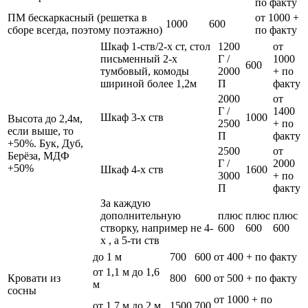
по факту
ПМ бескаркасный (решетка в
от 1000 +
1000
600
сборе всегда, поэтому поэтажно)
по факту
Шкаф 1-ств/2-х ст, стол
1200
от
письменный 2-х
Г /
1000
600
тумбовый, комоды
2000
+ по
шириной более 1,2м
П
факту
2000
от
Г /
1400
Шкаф 3-х ств
1000
Высота до 2,4м,
2500
+ по
если выше, то
П
факту
+50%. Бук, Дуб,
2500
от
Берёза, МДФ
Г /
2000
+50%
Шкаф 4-х ств
1600
3000
+ по
П
факту
За каждую
дополнительную
плюс
плюс
плюс
створку, например не 4-
600
600
600
х , а 5-ти ств
до 1 м
700
600
от 400 + по факту
от 1,1 м до 1,6
Кровати из
800
600
от 500 + по факту
м
сосны
от 1000 + по
от 1,7 м до 2 м
1500
700