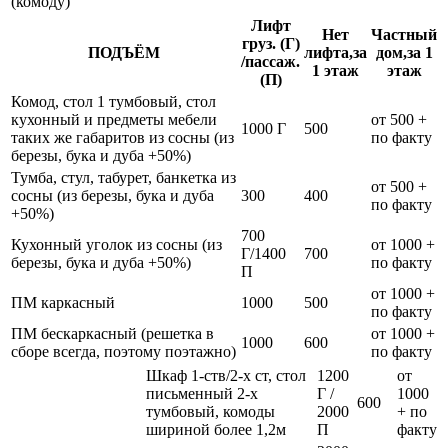
(комоду)
Лифт
Нет
Частный
груз. (Г)
ПОДЪЁМ
лифта,за
дом,за 1
/пассаж.
1 этаж
этаж
(П)
Комод, стол 1 тумбовый, стол
кухонный и предметы мебели
от 500 +
1000 Г
500
таких же габаритов из сосны (из
по факту
березы, бука и дуба +50%)
Тумба, стул, табурет, банкетка из
от 500 +
сосны (из березы, бука и дуба
300
400
по факту
+50%)
700
Кухонный уголок из сосны (из
от 1000 +
Г/1400
700
березы, бука и дуба +50%)
по факту
П
от 1000 +
ПМ каркасный
1000
500
по факту
ПМ бескаркасный (решетка в
от 1000 +
1000
600
сборе всегда, поэтому поэтажно)
по факту
Шкаф 1-ств/2-х ст, стол
1200
от
письменный 2-х
Г /
1000
600
тумбовый, комоды
2000
+ по
шириной более 1,2м
П
факту