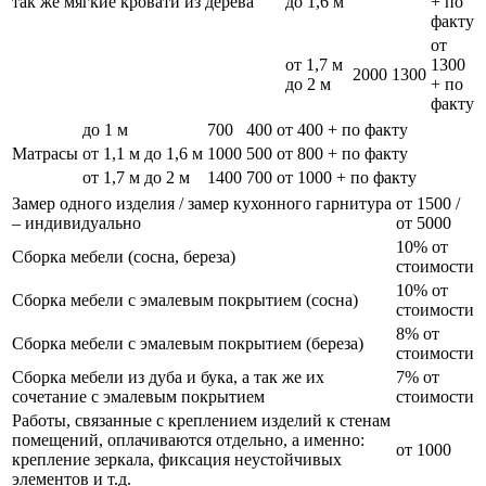
так же мягкие кровати из дерева
до 1,6 м
+ по
факту
от
от 1,7 м
1300
2000
1300
до 2 м
+ по
факту
до 1 м
700
400
от 400 + по факту
Матрасы
от 1,1 м до 1,6 м
1000
500
от 800 + по факту
от 1,7 м до 2 м
1400
700
от 1000 + по факту
Замер одного изделия / замер кухонного гарнитура
от 1500 /
– индивидуально
от 5000
10% от
Сборка мебели (сосна, береза)
стоимости
10% от
Сборка мебели с эмалевым покрытием (сосна)
стоимости
8% от
Сборка мебели с эмалевым покрытием (береза)
стоимости
Сборка мебели из дуба и бука, а так же их
7% от
сочетание с эмалевым покрытием
стоимости
Работы, связанные с креплением изделий к стенам
помещений, оплачиваются отдельно, а именно:
от 1000
крепление зеркала, фиксация неустойчивых
элементов и т.д.