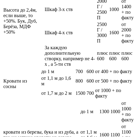
2000
от
Г /
1400
Шкаф 3-х ств
1000
Высота до 2,4м,
2500
+ по
если выше, то
П
факту
+50%. Бук, Дуб,
2500
от
Берёза, МДФ
Г /
2000
+50%
Шкаф 4-х ств
1600
3000
+ по
П
факту
За каждую
дополнительную
плюс
плюс
плюс
створку, например не 4-
600
600
600
х , а 5-ти ств
до 1 м
700
600
от 400 + по факту
от 1,1 м до 1,6
Кровати из
800
600
от 500 + по факту
м
сосны
от 1000 + по
от 1,7 м до 2 м
1500
700
факту
от
1000
до 1 м
1300
1000
+ по
факту
от
кровати из березы, бука и из дуба, а
от 1,1 м
1100
1600
1100