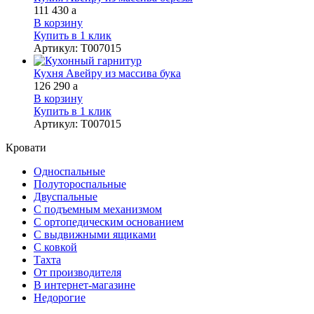
111 430
a
В корзину
Купить в 1 клик
Артикул
:
Т007015
Кухня Авейру из массива бука
126 290
a
В корзину
Купить в 1 клик
Артикул
:
Т007015
Кровати
Односпальные
Полутороспальные
Двуспальные
С подъемным механизмом
С ортопедическим основанием
С выдвижными ящиками
С ковкой
Тахта
От производителя
В интернет-магазине
Недорогие