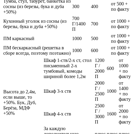
Тумба, стул, табурет, банкетка из
от 500 +
сосны (из березы, бука и дуба
300
400
по факту
+50%)
700
Кухонный уголок из сосны (из
от 1000 +
Г/1400
700
березы, бука и дуба +50%)
по факту
П
от 1000 +
ПМ каркасный
1000
500
по факту
ПМ бескаркасный (решетка в
от 1000 +
1000
600
сборе всегда, поэтому поэтажно)
по факту
Шкаф 1-ств/2-х ст, стол
1200
от
письменный 2-х
Г /
1000
600
тумбовый, комоды
2000
+ по
шириной более 1,2м
П
факту
2000
от
Г /
1400
Шкаф 3-х ств
1000
Высота до 2,4м,
2500
+ по
если выше, то
П
факту
+50%. Бук, Дуб,
2500
от
Берёза, МДФ
Г /
2000
+50%
Шкаф 4-х ств
1600
3000
+ по
П
факту
За каждую
дополнительную
плюс
плюс
плюс