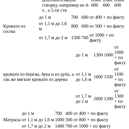
створку, например не 4-
600
600
600
х , а 5-ти ств
до 1 м
700
600
от 400 + по факту
от 1,1 м до 1,6
Кровати из
800
600
от 500 + по факту
м
сосны
от 1000 + по
от 1,7 м до 2 м
1500
700
факту
от
1000
до 1 м
1300
1000
+ по
факту
от
кровати из березы, бука и из дуба, а
от 1,1 м
1100
1600
1100
так же мягкие кровати из дерева
до 1,6 м
+ по
факту
от
от 1,7 м
1300
2000
1300
до 2 м
+ по
факту
до 1 м
700
400
от 400 + по факту
Матрасы
от 1,1 м до 1,6 м
1000
500
от 800 + по факту
от 1,7 м до 2 м
1400
700
от 1000 + по факту