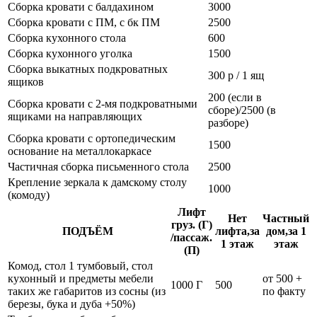
Сборка кровати с балдахином
3000
Сборка кровати с ПМ, с бк ПМ
2500
Сборка кухонного стола
600
Сборка кухонного уголка
1500
Сборка выкатных подкроватных
300 р / 1 ящ
ящиков
200 (если в
Сборка кровати с 2-мя подкроватными
сборе)/2500 (в
ящиками на направляющих
разборе)
Сборка кровати с ортопедическим
1500
основание на металлокаркасе
Частичная сборка письменного стола
2500
Крепление зеркала к дамскому столу
1000
(комоду)
Лифт
Нет
Частный
груз. (Г)
ПОДЪЁМ
лифта,за
дом,за 1
/пассаж.
1 этаж
этаж
(П)
Комод, стол 1 тумбовый, стол
кухонный и предметы мебели
от 500 +
1000 Г
500
таких же габаритов из сосны (из
по факту
березы, бука и дуба +50%)