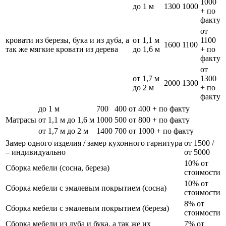
1000
до 1 м
1300
1000
+ по
факту
от
кровати из березы, бука и из дуба, а
от 1,1 м
1100
1600
1100
так же мягкие кровати из дерева
до 1,6 м
+ по
факту
от
от 1,7 м
1300
2000
1300
до 2 м
+ по
факту
до 1 м
700
400
от 400 + по факту
Матрасы
от 1,1 м до 1,6 м
1000
500
от 800 + по факту
от 1,7 м до 2 м
1400
700
от 1000 + по факту
Замер одного изделия / замер кухонного гарнитура
от 1500 /
– индивидуально
от 5000
10% от
Сборка мебели (сосна, береза)
стоимости
10% от
Сборка мебели с эмалевым покрытием (сосна)
стоимости
8% от
Сборка мебели с эмалевым покрытием (береза)
стоимости
Сборка мебели из дуба и бука, а так же их
7% от