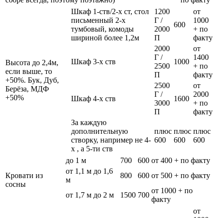
Шкаф 1-ств/2-х ст, стол
1200
от
письменный 2-х
Г /
1000
600
тумбовый, комоды
2000
+ по
шириной более 1,2м
П
факту
2000
от
Г /
1400
Шкаф 3-х ств
1000
Высота до 2,4м,
2500
+ по
если выше, то
П
факту
+50%. Бук, Дуб,
2500
от
Берёза, МДФ
Г /
2000
+50%
Шкаф 4-х ств
1600
3000
+ по
П
факту
За каждую
дополнительную
плюс
плюс
плюс
створку, например не 4-
600
600
600
х , а 5-ти ств
до 1 м
700
600
от 400 + по факту
от 1,1 м до 1,6
Кровати из
800
600
от 500 + по факту
м
сосны
от 1000 + по
от 1,7 м до 2 м
1500
700
факту
от