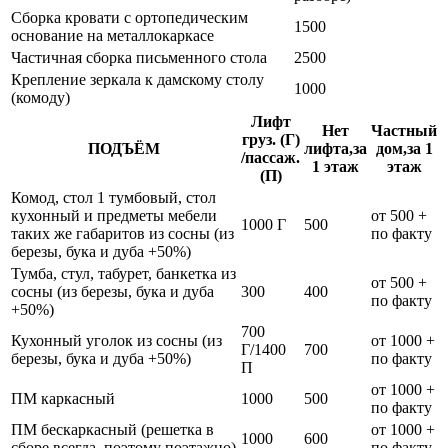
Сборка кровати с ортопедическим
1500
основание на металлокаркасе
Частичная сборка письменного стола
2500
Крепление зеркала к дамскому столу
1000
(комоду)
Лифт
Нет
Частный
груз. (Г)
ПОДЪЁМ
лифта,за
дом,за 1
/пассаж.
1 этаж
этаж
(П)
Комод, стол 1 тумбовый, стол
кухонный и предметы мебели
от 500 +
1000 Г
500
таких же габаритов из сосны (из
по факту
березы, бука и дуба +50%)
Тумба, стул, табурет, банкетка из
от 500 +
сосны (из березы, бука и дуба
300
400
по факту
+50%)
700
Кухонный уголок из сосны (из
от 1000 +
Г/1400
700
березы, бука и дуба +50%)
по факту
П
от 1000 +
ПМ каркасный
1000
500
по факту
ПМ бескаркасный (решетка в
от 1000 +
1000
600
сборе всегда, поэтому поэтажно)
по факту