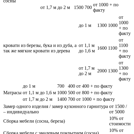
сосны
от 1000 + по
от 1,7 м до 2 м
1500
700
факту
от
1000
до 1 м
1300
1000
+ по
факту
от
кровати из березы, бука и из дуба, а
от 1,1 м
1100
1600
1100
так же мягкие кровати из дерева
до 1,6 м
+ по
факту
от
от 1,7 м
1300
2000
1300
до 2 м
+ по
факту
до 1 м
700
400
от 400 + по факту
Матрасы
от 1,1 м до 1,6 м
1000
500
от 800 + по факту
от 1,7 м до 2 м
1400
700
от 1000 + по факту
Замер одного изделия / замер кухонного гарнитура
от 1500 /
– индивидуально
от 5000
10% от
Сборка мебели (сосна, береза)
стоимости
10% от
Сборка мебели с эмалевым покрытием (сосна)