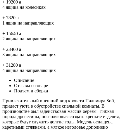
+
19200
a
4 ящика на колесиках
+
7820
a
1 ящик на направляющих
+
15640
a
2 ящика на направляющих
+
23460
a
3 ящика на направляющих
+
31280
a
4 ящика на направляющих
Описание
Отзывы о товаре
Подъем и сборка
Привлекательный внешний вид кровати Пальмира Soft,
придаст уюта в обустройстве спальной комнаты. В
производстве был задействован массив березы - гибкая
порода древесины, позволяющая создать крепкие изделия,
которые будут служить долгие годы. Модель оснащена
каретными стяжками, а мягкое изголовье дополнено