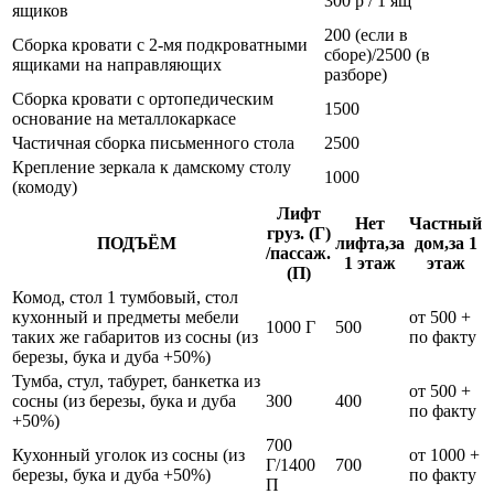
300 р / 1 ящ
ящиков
200 (если в
Сборка кровати с 2-мя подкроватными
сборе)/2500 (в
ящиками на направляющих
разборе)
Сборка кровати с ортопедическим
1500
основание на металлокаркасе
Частичная сборка письменного стола
2500
Крепление зеркала к дамскому столу
1000
(комоду)
Лифт
Нет
Частный
груз. (Г)
ПОДЪЁМ
лифта,за
дом,за 1
/пассаж.
1 этаж
этаж
(П)
Комод, стол 1 тумбовый, стол
кухонный и предметы мебели
от 500 +
1000 Г
500
таких же габаритов из сосны (из
по факту
березы, бука и дуба +50%)
Тумба, стул, табурет, банкетка из
от 500 +
сосны (из березы, бука и дуба
300
400
по факту
+50%)
700
Кухонный уголок из сосны (из
от 1000 +
Г/1400
700
березы, бука и дуба +50%)
по факту
П