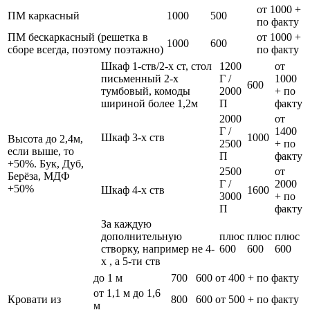
от 1000 +
ПМ каркасный
1000
500
по факту
ПМ бескаркасный (решетка в
от 1000 +
1000
600
сборе всегда, поэтому поэтажно)
по факту
Шкаф 1-ств/2-х ст, стол
1200
от
письменный 2-х
Г /
1000
600
тумбовый, комоды
2000
+ по
шириной более 1,2м
П
факту
2000
от
Г /
1400
Шкаф 3-х ств
1000
Высота до 2,4м,
2500
+ по
если выше, то
П
факту
+50%. Бук, Дуб,
2500
от
Берёза, МДФ
Г /
2000
+50%
Шкаф 4-х ств
1600
3000
+ по
П
факту
За каждую
дополнительную
плюс
плюс
плюс
створку, например не 4-
600
600
600
х , а 5-ти ств
до 1 м
700
600
от 400 + по факту
от 1,1 м до 1,6
Кровати из
800
600
от 500 + по факту
м