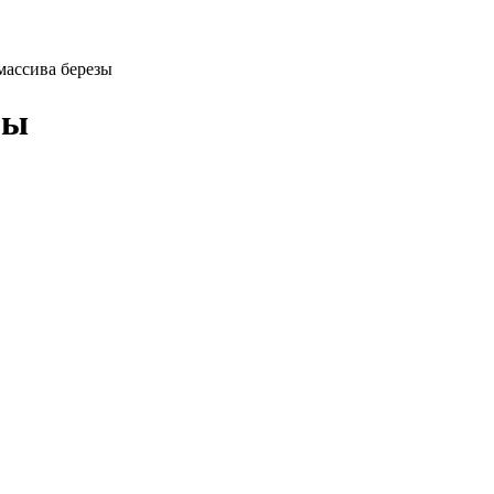
массива березы
зы