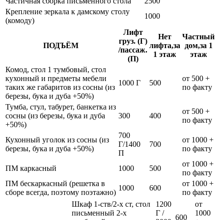
Частичная сборка письменного стола
2500
Крепление зеркала к дамскому столу
1000
(комоду)
Лифт
Нет
Частный
груз. (Г)
ПОДЪЁМ
лифта,за
дом,за 1
/пассаж.
1 этаж
этаж
(П)
Комод, стол 1 тумбовый, стол
кухонный и предметы мебели
от 500 +
1000 Г
500
таких же габаритов из сосны (из
по факту
березы, бука и дуба +50%)
Тумба, стул, табурет, банкетка из
от 500 +
сосны (из березы, бука и дуба
300
400
по факту
+50%)
700
Кухонный уголок из сосны (из
от 1000 +
Г/1400
700
березы, бука и дуба +50%)
по факту
П
от 1000 +
ПМ каркасный
1000
500
по факту
ПМ бескаркасный (решетка в
от 1000 +
1000
600
сборе всегда, поэтому поэтажно)
по факту
Шкаф 1-ств/2-х ст, стол
1200
от
письменный 2-х
Г /
1000
600