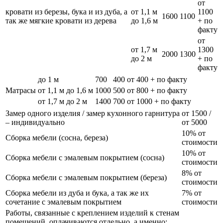
от
кровати из березы, бука и из дуба, а
от 1,1 м
1100
1600
1100
так же мягкие кровати из дерева
до 1,6 м
+ по
факту
от
от 1,7 м
1300
2000
1300
до 2 м
+ по
факту
до 1 м
700
400
от 400 + по факту
Матрасы
от 1,1 м до 1,6 м
1000
500
от 800 + по факту
от 1,7 м до 2 м
1400
700
от 1000 + по факту
Замер одного изделия / замер кухонного гарнитура
от 1500 /
– индивидуально
от 5000
10% от
Сборка мебели (сосна, береза)
стоимости
10% от
Сборка мебели с эмалевым покрытием (сосна)
стоимости
8% от
Сборка мебели с эмалевым покрытием (береза)
стоимости
Сборка мебели из дуба и бука, а так же их
7% от
сочетание с эмалевым покрытием
стоимости
Работы, связанные с креплением изделий к стенам
помещений, оплачиваются отдельно, а именно: