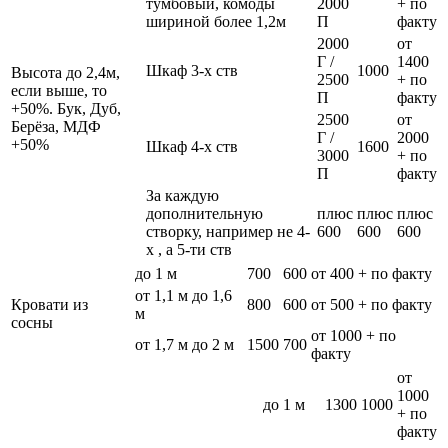
тумбовый, комоды
2000
+ по
шириной более 1,2м
П
факту
2000
от
Г /
1400
Шкаф 3-х ств
1000
Высота до 2,4м,
2500
+ по
если выше, то
П
факту
+50%. Бук, Дуб,
2500
от
Берёза, МДФ
Г /
2000
+50%
Шкаф 4-х ств
1600
3000
+ по
П
факту
За каждую
дополнительную
плюс
плюс
плюс
створку, например не 4-
600
600
600
х , а 5-ти ств
до 1 м
700
600
от 400 + по факту
от 1,1 м до 1,6
Кровати из
800
600
от 500 + по факту
м
сосны
от 1000 + по
от 1,7 м до 2 м
1500
700
факту
от
1000
до 1 м
1300
1000
+ по
факту