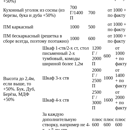
+50%)
700
Кухонный уголок из сосны (из
от 1000 +
Г/1400
700
березы, бука и дуба +50%)
по факту
П
от 1000 +
ПМ каркасный
1000
500
по факту
ПМ бескаркасный (решетка в
от 1000 +
1000
600
сборе всегда, поэтому поэтажно)
по факту
Шкаф 1-ств/2-х ст, стол
1200
от
письменный 2-х
Г /
1000
600
тумбовый, комоды
2000
+ по
шириной более 1,2м
П
факту
2000
от
Г /
1400
Шкаф 3-х ств
1000
Высота до 2,4м,
2500
+ по
если выше, то
П
факту
+50%. Бук, Дуб,
2500
от
Берёза, МДФ
Г /
2000
+50%
Шкаф 4-х ств
1600
3000
+ по
П
факту
За каждую
дополнительную
плюс
плюс
плюс
створку, например не 4-
600
600
600
х , а 5-ти ств