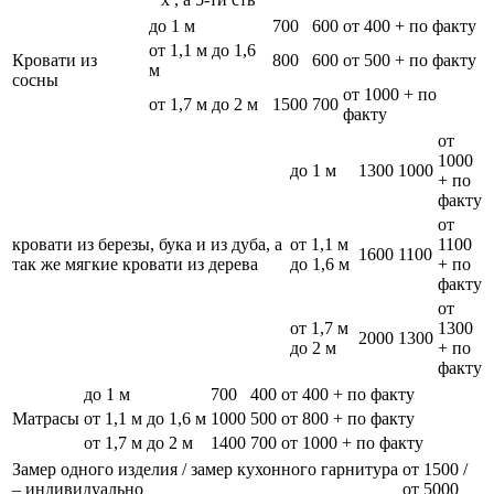
до 1 м
700
600
от 400 + по факту
от 1,1 м до 1,6
Кровати из
800
600
от 500 + по факту
м
сосны
от 1000 + по
от 1,7 м до 2 м
1500
700
факту
от
1000
до 1 м
1300
1000
+ по
факту
от
кровати из березы, бука и из дуба, а
от 1,1 м
1100
1600
1100
так же мягкие кровати из дерева
до 1,6 м
+ по
факту
от
от 1,7 м
1300
2000
1300
до 2 м
+ по
факту
до 1 м
700
400
от 400 + по факту
Матрасы
от 1,1 м до 1,6 м
1000
500
от 800 + по факту
от 1,7 м до 2 м
1400
700
от 1000 + по факту
Замер одного изделия / замер кухонного гарнитура
от 1500 /
– индивидуально
от 5000