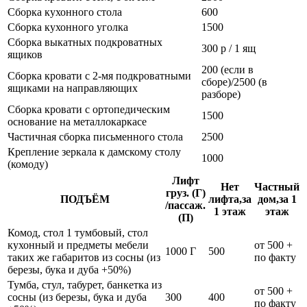
Сборка кухонного стола
600
Сборка кухонного уголка
1500
Сборка выкатных подкроватных
300 р / 1 ящ
ящиков
200 (если в
Сборка кровати с 2-мя подкроватными
сборе)/2500 (в
ящиками на направляющих
разборе)
Сборка кровати с ортопедическим
1500
основание на металлокаркасе
Частичная сборка письменного стола
2500
Крепление зеркала к дамскому столу
1000
(комоду)
Лифт
Нет
Частный
груз. (Г)
ПОДЪЁМ
лифта,за
дом,за 1
/пассаж.
1 этаж
этаж
(П)
Комод, стол 1 тумбовый, стол
кухонный и предметы мебели
от 500 +
1000 Г
500
таких же габаритов из сосны (из
по факту
березы, бука и дуба +50%)
Тумба, стул, табурет, банкетка из
от 500 +
сосны (из березы, бука и дуба
300
400
по факту