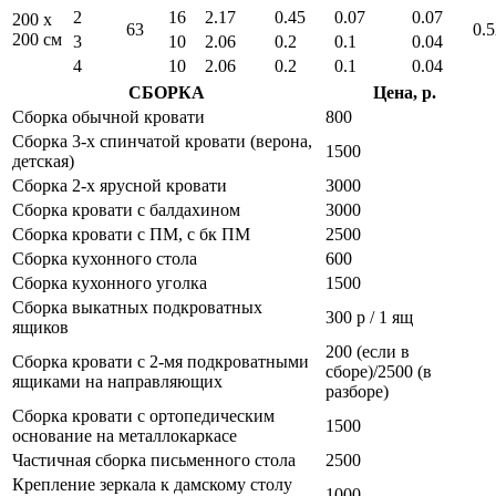
2
16
2.17
0.45
0.07
0.07
200 x
63
0.5
200 см
3
10
2.06
0.2
0.1
0.04
4
10
2.06
0.2
0.1
0.04
СБОРКА
Цена, р.
Сборка обычной кровати
800
Сборка 3-х спинчатой кровати (верона,
1500
детская)
Сборка 2-х ярусной кровати
3000
Сборка кровати с балдахином
3000
Сборка кровати с ПМ, с бк ПМ
2500
Сборка кухонного стола
600
Сборка кухонного уголка
1500
Сборка выкатных подкроватных
300 р / 1 ящ
ящиков
200 (если в
Сборка кровати с 2-мя подкроватными
сборе)/2500 (в
ящиками на направляющих
разборе)
Сборка кровати с ортопедическим
1500
основание на металлокаркасе
Частичная сборка письменного стола
2500
Крепление зеркала к дамскому столу
1000