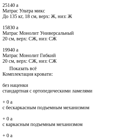
25140
a
Матрас Ультра микс
До 135 кг, 18 см, верх: Ж, низ: Ж
15830
a
Матрас Монолит Универсальный
20 см, верх: СЖ, низ: СЖ
19940
a
Матрас Монолит Гибкий
20 см, верх: СЖ, низ: СЖ
Показать всё
Комплектация кровати:
без наценки
стандартная с ортопедическими ламелями
+
0
a
с бескаркасным подъемным механизмом
+
0
a
с каркасным подъемным механизмом
+
0
a