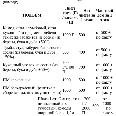
(комоду)
Лифт
Нет
Частный
груз. (Г)
ПОДЪЁМ
лифта,за
дом,за 1
/пассаж.
1 этаж
этаж
(П)
Комод, стол 1 тумбовый, стол
кухонный и предметы мебели
от 500 +
1000 Г
500
таких же габаритов из сосны (из
по факту
березы, бука и дуба +50%)
Тумба, стул, табурет, банкетка из
от 500 +
сосны (из березы, бука и дуба
300
400
по факту
+50%)
700
Кухонный уголок из сосны (из
от 1000 +
Г/1400
700
березы, бука и дуба +50%)
по факту
П
от 1000 +
ПМ каркасный
1000
500
по факту
ПМ бескаркасный (решетка в
от 1000 +
1000
600
сборе всегда, поэтому поэтажно)
по факту
Шкаф 1-ств/2-х ст, стол
1200
от
письменный 2-х
Г /
1000
600
тумбовый, комоды
2000
+ по
шириной более 1,2м
П
факту