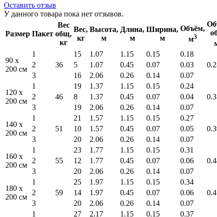
Оставить отзыв
У данного товара пока нет отзывов.
Об
Вес
Объём,
Вес,
Высота,
Длина,
Ширина,
о
Размер
Пакет
общ,
3
кг
м
м
м
м
кг
1
15
1.07
1.15
0.15
0.18
90 x
2
36
5
1.07
0.45
0.07
0.03
0.2
200 см
3
16
2.06
0.26
0.14
0.07
1
19
1.37
1.15
0.15
0.24
120 x
2
46
8
1.37
0.45
0.07
0.04
0.3
200 см
3
19
2.06
0.26
0.14
0.07
1
21
1.57
1.15
0.15
0.27
140 x
2
51
10
1.57
0.45
0.07
0.05
0.3
200 см
3
20
2.06
0.26
0.14
0.07
1
23
1.77
1.15
0.15
0.31
160 x
2
55
12
1.77
0.45
0.07
0.06
0.4
200 см
3
20
2.06
0.26
0.14
0.07
1
25
1.97
1.15
0.15
0.34
180 x
2
59
14
1.97
0.45
0.07
0.06
0.4
200 см
3
20
2.06
0.26
0.14
0.07
1
27
2.17
1.15
0.15
0.37