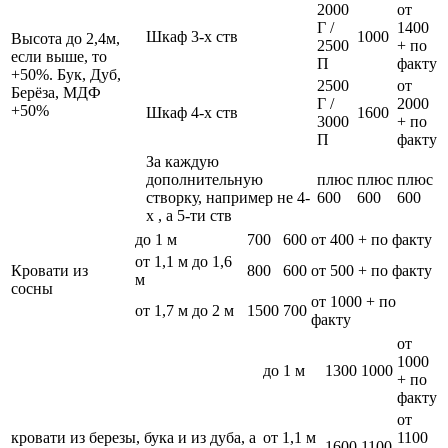
2000
от
Г /
1400
Шкаф 3-х ств
1000
Высота до 2,4м,
2500
+ по
если выше, то
П
факту
+50%. Бук, Дуб,
2500
от
Берёза, МДФ
Г /
2000
+50%
Шкаф 4-х ств
1600
3000
+ по
П
факту
За каждую
дополнительную
плюс
плюс
плюс
створку, например не 4-
600
600
600
х , а 5-ти ств
до 1 м
700
600
от 400 + по факту
от 1,1 м до 1,6
Кровати из
800
600
от 500 + по факту
м
сосны
от 1000 + по
от 1,7 м до 2 м
1500
700
факту
от
1000
до 1 м
1300
1000
+ по
факту
от
кровати из березы, бука и из дуба, а
от 1,1 м
1100
1600
1100