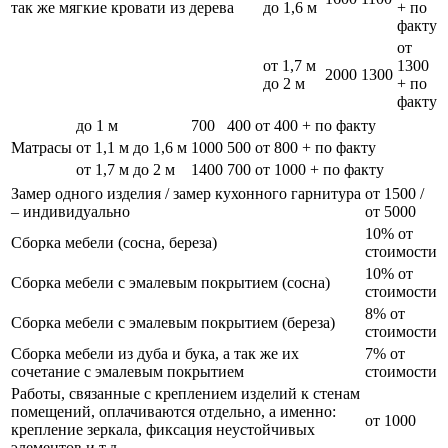
так же мягкие кровати из дерева
до 1,6 м
+ по
факту
от
от 1,7 м
1300
2000
1300
до 2 м
+ по
факту
до 1 м
700
400
от 400 + по факту
Матрасы
от 1,1 м до 1,6 м
1000
500
от 800 + по факту
от 1,7 м до 2 м
1400
700
от 1000 + по факту
Замер одного изделия / замер кухонного гарнитура
от 1500 /
– индивидуально
от 5000
10% от
Сборка мебели (сосна, береза)
стоимости
10% от
Сборка мебели с эмалевым покрытием (сосна)
стоимости
8% от
Сборка мебели с эмалевым покрытием (береза)
стоимости
Сборка мебели из дуба и бука, а так же их
7% от
сочетание с эмалевым покрытием
стоимости
Работы, связанные с креплением изделий к стенам
помещений, оплачиваются отдельно, а именно:
от 1000
крепление зеркала, фиксация неустойчивых
элементов и т.д.