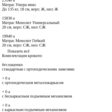
25140
a
Матрас Ультра микс
До 135 кг, 18 см, верх: Ж, низ: Ж
15830
a
Матрас Монолит Универсальный
20 см, верх: СЖ, низ: СЖ
19940
a
Матрас Монолит Гибкий
20 см, верх: СЖ, низ: СЖ
Показать всё
Комплектация кровати:
без наценки
стандартная с ортопедическими ламелями
+
0
a
с ортопедическим металлокаркасом
+
0
a
с бескаркасным подъемным механизмом
+
0
a
с каркасным подъемным механизмом