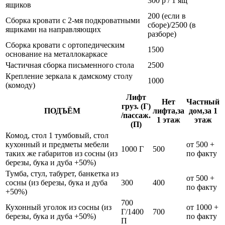
300 р / 1 ящ
ящиков
200 (если в
Сборка кровати с 2-мя подкроватными
сборе)/2500 (в
ящиками на направляющих
разборе)
Сборка кровати с ортопедическим
1500
основание на металлокаркасе
Частичная сборка письменного стола
2500
Крепление зеркала к дамскому столу
1000
(комоду)
Лифт
Нет
Частный
груз. (Г)
ПОДЪЁМ
лифта,за
дом,за 1
/пассаж.
1 этаж
этаж
(П)
Комод, стол 1 тумбовый, стол
кухонный и предметы мебели
от 500 +
1000 Г
500
таких же габаритов из сосны (из
по факту
березы, бука и дуба +50%)
Тумба, стул, табурет, банкетка из
от 500 +
сосны (из березы, бука и дуба
300
400
по факту
+50%)
700
Кухонный уголок из сосны (из
от 1000 +
Г/1400
700
березы, бука и дуба +50%)
по факту
П