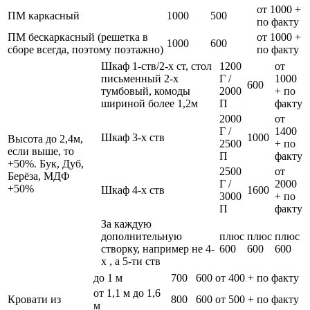
от 1000 +
ПМ каркасный
1000
500
по факту
ПМ бескаркасный (решетка в
от 1000 +
1000
600
сборе всегда, поэтому поэтажно)
по факту
Шкаф 1-ств/2-х ст, стол
1200
от
письменный 2-х
Г /
1000
600
тумбовый, комоды
2000
+ по
шириной более 1,2м
П
факту
2000
от
Г /
1400
Шкаф 3-х ств
1000
Высота до 2,4м,
2500
+ по
если выше, то
П
факту
+50%. Бук, Дуб,
2500
от
Берёза, МДФ
Г /
2000
+50%
Шкаф 4-х ств
1600
3000
+ по
П
факту
За каждую
дополнительную
плюс
плюс
плюс
створку, например не 4-
600
600
600
х , а 5-ти ств
до 1 м
700
600
от 400 + по факту
от 1,1 м до 1,6
Кровати из
800
600
от 500 + по факту
м