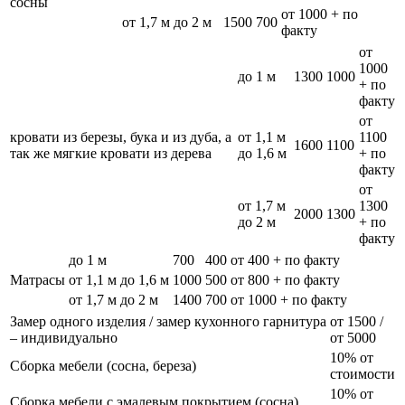
сосны
от 1000 + по
от 1,7 м до 2 м
1500
700
факту
от
1000
до 1 м
1300
1000
+ по
факту
от
кровати из березы, бука и из дуба, а
от 1,1 м
1100
1600
1100
так же мягкие кровати из дерева
до 1,6 м
+ по
факту
от
от 1,7 м
1300
2000
1300
до 2 м
+ по
факту
до 1 м
700
400
от 400 + по факту
Матрасы
от 1,1 м до 1,6 м
1000
500
от 800 + по факту
от 1,7 м до 2 м
1400
700
от 1000 + по факту
Замер одного изделия / замер кухонного гарнитура
от 1500 /
– индивидуально
от 5000
10% от
Сборка мебели (сосна, береза)
стоимости
10% от
Сборка мебели с эмалевым покрытием (сосна)