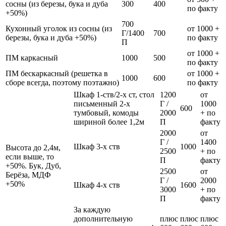
сосны (из березы, бука и дуба
300
400
по факту
+50%)
700
Кухонный уголок из сосны (из
от 1000 +
Г/1400
700
березы, бука и дуба +50%)
по факту
П
от 1000 +
ПМ каркасный
1000
500
по факту
ПМ бескаркасный (решетка в
от 1000 +
1000
600
сборе всегда, поэтому поэтажно)
по факту
Шкаф 1-ств/2-х ст, стол
1200
от
письменный 2-х
Г /
1000
600
тумбовый, комоды
2000
+ по
шириной более 1,2м
П
факту
2000
от
Г /
1400
Шкаф 3-х ств
1000
Высота до 2,4м,
2500
+ по
если выше, то
П
факту
+50%. Бук, Дуб,
2500
от
Берёза, МДФ
Г /
2000
+50%
Шкаф 4-х ств
1600
3000
+ по
П
факту
За каждую
дополнительную
плюс
плюс
плюс