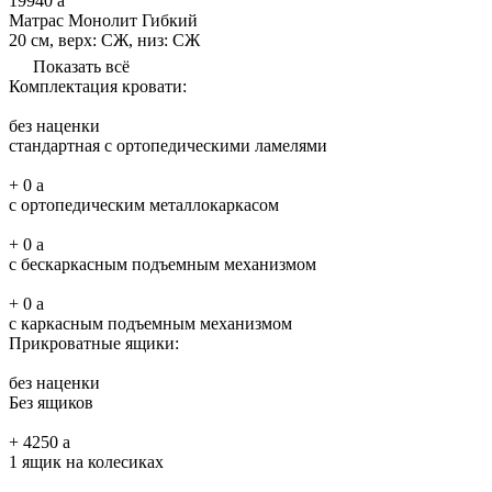
19940
a
Матрас Монолит Гибкий
20 см, верх: СЖ, низ: СЖ
Показать всё
Комплектация кровати:
без наценки
стандартная с ортопедическими ламелями
+
0
a
с ортопедическим металлокаркасом
+
0
a
с бескаркасным подъемным механизмом
+
0
a
с каркасным подъемным механизмом
Прикроватные ящики:
без наценки
Без ящиков
+
4250
a
1 ящик на колесиках