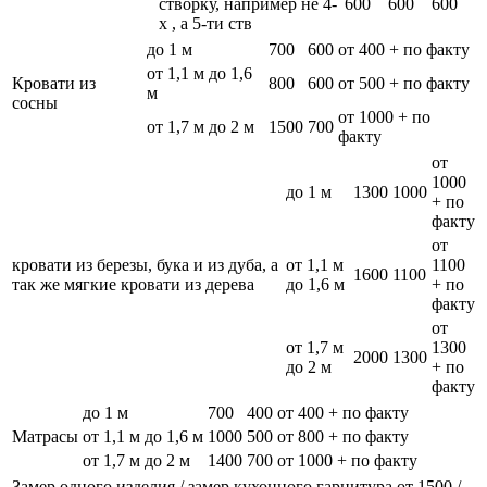
створку, например не 4-
600
600
600
х , а 5-ти ств
до 1 м
700
600
от 400 + по факту
от 1,1 м до 1,6
Кровати из
800
600
от 500 + по факту
м
сосны
от 1000 + по
от 1,7 м до 2 м
1500
700
факту
от
1000
до 1 м
1300
1000
+ по
факту
от
кровати из березы, бука и из дуба, а
от 1,1 м
1100
1600
1100
так же мягкие кровати из дерева
до 1,6 м
+ по
факту
от
от 1,7 м
1300
2000
1300
до 2 м
+ по
факту
до 1 м
700
400
от 400 + по факту
Матрасы
от 1,1 м до 1,6 м
1000
500
от 800 + по факту
от 1,7 м до 2 м
1400
700
от 1000 + по факту
Замер одного изделия / замер кухонного гарнитура
от 1500 /