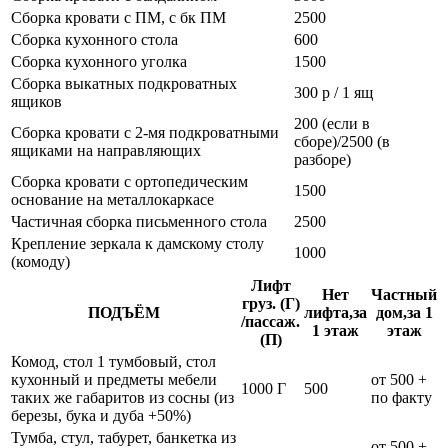
Сборка кровати с ПМ, с бк ПМ
2500
Сборка кухонного стола
600
Сборка кухонного уголка
1500
Сборка выкатных подкроватных
300 р / 1 ящ
ящиков
200 (если в
Сборка кровати с 2-мя подкроватными
сборе)/2500 (в
ящиками на направляющих
разборе)
Сборка кровати с ортопедическим
1500
основание на металлокаркасе
Частичная сборка письменного стола
2500
Крепление зеркала к дамскому столу
1000
(комоду)
Лифт
Нет
Частный
груз. (Г)
ПОДЪЁМ
лифта,за
дом,за 1
/пассаж.
1 этаж
этаж
(П)
Комод, стол 1 тумбовый, стол
кухонный и предметы мебели
от 500 +
1000 Г
500
таких же габаритов из сосны (из
по факту
березы, бука и дуба +50%)
Тумба, стул, табурет, банкетка из
от 500 +