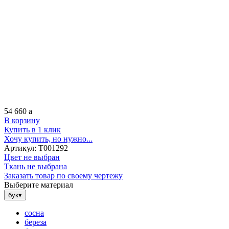
54 660
a
В корзину
Купить в 1 клик
Хочу купить, но нужно...
Артикул:
Т001292
Цвет не выбран
Ткань не выбрана
Заказать товар по своему чертежу
Выберите материал
бук
▾
сосна
береза