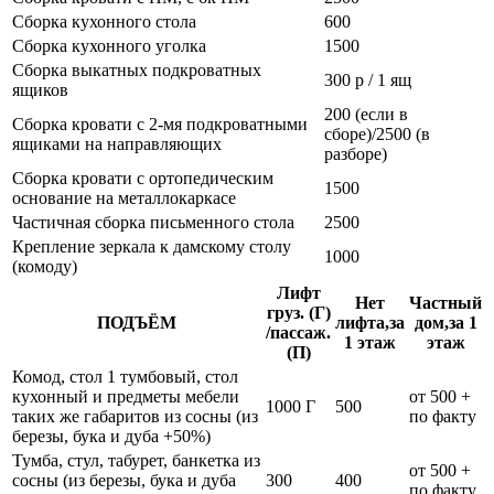
Сборка кухонного стола
600
Сборка кухонного уголка
1500
Сборка выкатных подкроватных
300 р / 1 ящ
ящиков
200 (если в
Сборка кровати с 2-мя подкроватными
сборе)/2500 (в
ящиками на направляющих
разборе)
Сборка кровати с ортопедическим
1500
основание на металлокаркасе
Частичная сборка письменного стола
2500
Крепление зеркала к дамскому столу
1000
(комоду)
Лифт
Нет
Частный
груз. (Г)
ПОДЪЁМ
лифта,за
дом,за 1
/пассаж.
1 этаж
этаж
(П)
Комод, стол 1 тумбовый, стол
кухонный и предметы мебели
от 500 +
1000 Г
500
таких же габаритов из сосны (из
по факту
березы, бука и дуба +50%)
Тумба, стул, табурет, банкетка из
от 500 +
сосны (из березы, бука и дуба
300
400
по факту