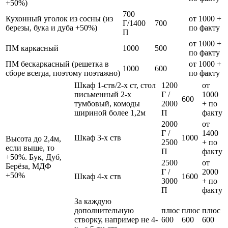
+50%)
700
Кухонный уголок из сосны (из
от 1000 +
Г/1400
700
березы, бука и дуба +50%)
по факту
П
от 1000 +
ПМ каркасный
1000
500
по факту
ПМ бескаркасный (решетка в
от 1000 +
1000
600
сборе всегда, поэтому поэтажно)
по факту
Шкаф 1-ств/2-х ст, стол
1200
от
письменный 2-х
Г /
1000
600
тумбовый, комоды
2000
+ по
шириной более 1,2м
П
факту
2000
от
Г /
1400
Шкаф 3-х ств
1000
Высота до 2,4м,
2500
+ по
если выше, то
П
факту
+50%. Бук, Дуб,
2500
от
Берёза, МДФ
Г /
2000
+50%
Шкаф 4-х ств
1600
3000
+ по
П
факту
За каждую
дополнительную
плюс
плюс
плюс
створку, например не 4-
600
600
600