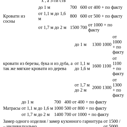
х , а 5-ти ств
до 1 м
700
600
от 400 + по факту
от 1,1 м до 1,6
Кровати из
800
600
от 500 + по факту
м
сосны
от 1000 + по
от 1,7 м до 2 м
1500
700
факту
от
1000
до 1 м
1300
1000
+ по
факту
от
кровати из березы, бука и из дуба, а
от 1,1 м
1100
1600
1100
так же мягкие кровати из дерева
до 1,6 м
+ по
факту
от
от 1,7 м
1300
2000
1300
до 2 м
+ по
факту
до 1 м
700
400
от 400 + по факту
Матрасы
от 1,1 м до 1,6 м
1000
500
от 800 + по факту
от 1,7 м до 2 м
1400
700
от 1000 + по факту
Замер одного изделия / замер кухонного гарнитура
от 1500 /
– индивидуально
от 5000