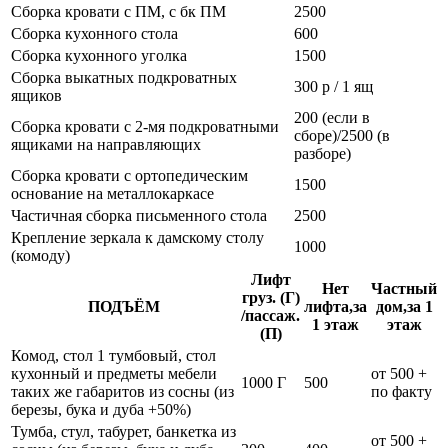
Сборка кровати с ПМ, с бк ПМ
2500
Сборка кухонного стола
600
Сборка кухонного уголка
1500
Сборка выкатных подкроватных
300 р / 1 ящ
ящиков
200 (если в
Сборка кровати с 2-мя подкроватными
сборе)/2500 (в
ящиками на направляющих
разборе)
Сборка кровати с ортопедическим
1500
основание на металлокаркасе
Частичная сборка письменного стола
2500
Крепление зеркала к дамскому столу
1000
(комоду)
Лифт
Нет
Частный
груз. (Г)
ПОДЪЁМ
лифта,за
дом,за 1
/пассаж.
1 этаж
этаж
(П)
Комод, стол 1 тумбовый, стол
кухонный и предметы мебели
от 500 +
1000 Г
500
таких же габаритов из сосны (из
по факту
березы, бука и дуба +50%)
Тумба, стул, табурет, банкетка из
от 500 +