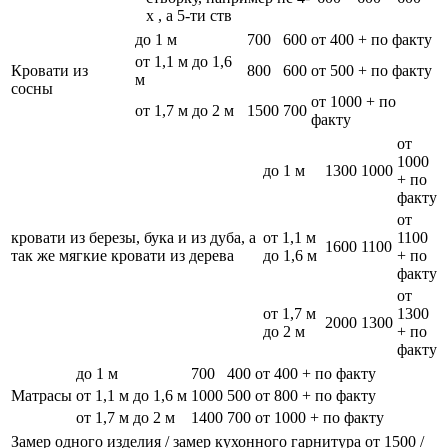
х , а 5-ти ств
до 1 м
700
600
от 400 + по факту
от 1,1 м до 1,6
Кровати из
800
600
от 500 + по факту
м
сосны
от 1000 + по
от 1,7 м до 2 м
1500
700
факту
от
1000
до 1 м
1300
1000
+ по
факту
от
кровати из березы, бука и из дуба, а
от 1,1 м
1100
1600
1100
так же мягкие кровати из дерева
до 1,6 м
+ по
факту
от
от 1,7 м
1300
2000
1300
до 2 м
+ по
факту
до 1 м
700
400
от 400 + по факту
Матрасы
от 1,1 м до 1,6 м
1000
500
от 800 + по факту
от 1,7 м до 2 м
1400
700
от 1000 + по факту
Замер одного изделия / замер кухонного гарнитура
от 1500 /