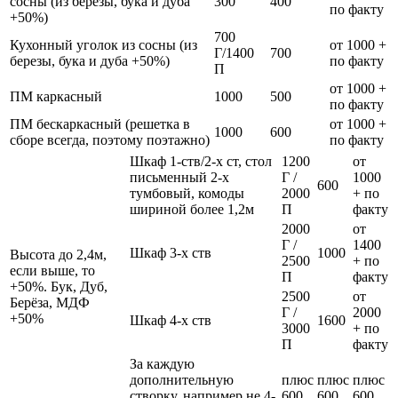
сосны (из березы, бука и дуба
300
400
по факту
+50%)
700
Кухонный уголок из сосны (из
от 1000 +
Г/1400
700
березы, бука и дуба +50%)
по факту
П
от 1000 +
ПМ каркасный
1000
500
по факту
ПМ бескаркасный (решетка в
от 1000 +
1000
600
сборе всегда, поэтому поэтажно)
по факту
Шкаф 1-ств/2-х ст, стол
1200
от
письменный 2-х
Г /
1000
600
тумбовый, комоды
2000
+ по
шириной более 1,2м
П
факту
2000
от
Г /
1400
Шкаф 3-х ств
1000
Высота до 2,4м,
2500
+ по
если выше, то
П
факту
+50%. Бук, Дуб,
2500
от
Берёза, МДФ
Г /
2000
+50%
Шкаф 4-х ств
1600
3000
+ по
П
факту
За каждую
дополнительную
плюс
плюс
плюс
створку, например не 4-
600
600
600