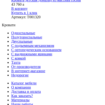
Кровать детская Дональд из массива сосны
43 760
a
В корзину
Купить в 1 клик
Артикул
:
Т001320
Кровати
Односпальные
Полутороспальные
Двуспальные
С подъемным механизмом
С ортопедическим основанием
С выдвижными ящиками
С ковкой
Тахта
От производителя
В интернет-магазине
Недорогие
Каталог мебели
О компании
Доставка и оплата
Как заказать?
Материалы
Наши работы