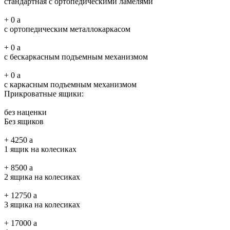
стандартная с ортопедическими ламелями
+
0
a
с ортопедическим металлокаркасом
+
0
a
с бескаркасным подъемным механизмом
+
0
a
с каркасным подъемным механизмом
Прикроватные ящики:
без наценки
Без ящиков
+
4250
a
1 ящик на колесиках
+
8500
a
2 ящика на колесиках
+
12750
a
3 ящика на колесиках
+
17000
a