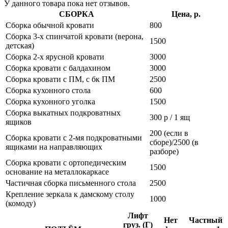
У данного товара пока нет отзывов.
СБОРКА
Цена, р.
Сборка обычной кровати
800
Сборка 3-х спинчатой кровати (верона,
1500
детская)
Сборка 2-х ярусной кровати
3000
Сборка кровати с балдахином
3000
Сборка кровати с ПМ, с бк ПМ
2500
Сборка кухонного стола
600
Сборка кухонного уголка
1500
Сборка выкатных подкроватных
300 р / 1 ящ
ящиков
200 (если в
Сборка кровати с 2-мя подкроватными
сборе)/2500 (в
ящиками на направляющих
разборе)
Сборка кровати с ортопедическим
1500
основание на металлокаркасе
Частичная сборка письменного стола
2500
Крепление зеркала к дамскому столу
1000
(комоду)
Лифт
Нет
Частный
груз. (Г)