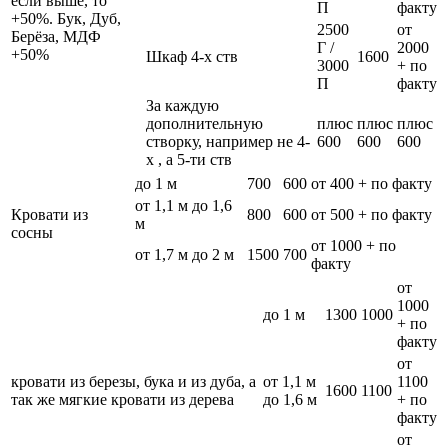
если выше, то
П
факту
+50%. Бук, Дуб,
2500
от
Берёза, МДФ
Г /
2000
+50%
Шкаф 4-х ств
1600
3000
+ по
П
факту
За каждую
дополнительную
плюс
плюс
плюс
створку, например не 4-
600
600
600
х , а 5-ти ств
до 1 м
700
600
от 400 + по факту
от 1,1 м до 1,6
Кровати из
800
600
от 500 + по факту
м
сосны
от 1000 + по
от 1,7 м до 2 м
1500
700
факту
от
1000
до 1 м
1300
1000
+ по
факту
от
кровати из березы, бука и из дуба, а
от 1,1 м
1100
1600
1100
так же мягкие кровати из дерева
до 1,6 м
+ по
факту
от