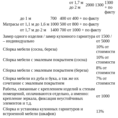
от 1,7 м
1300
2000
1300
до 2 м
+ по
факту
до 1 м
700
400
от 400 + по факту
Матрасы
от 1,1 м до 1,6 м
1000
500
от 800 + по факту
от 1,7 м до 2 м
1400
700
от 1000 + по факту
Замер одного изделия / замер кухонного гарнитура
от 1500 /
– индивидуально
от 5000
10% от
Сборка мебели (сосна, береза)
стоимости
10% от
Сборка мебели с эмалевым покрытием (сосна)
стоимости
8% от
Сборка мебели с эмалевым покрытием (береза)
стоимости
Сборка мебели из дуба и бука, а так же их
7% от
сочетание с эмалевым покрытием
стоимости
Работы, связанные с креплением изделий к стенам
помещений, оплачиваются отдельно, а именно:
от 1000
крепление зеркала, фиксация неустойчивых
элементов и т.д.
Сборка и установка кухонных гарнитуров и
13%
встроенной мебели (шкафов)