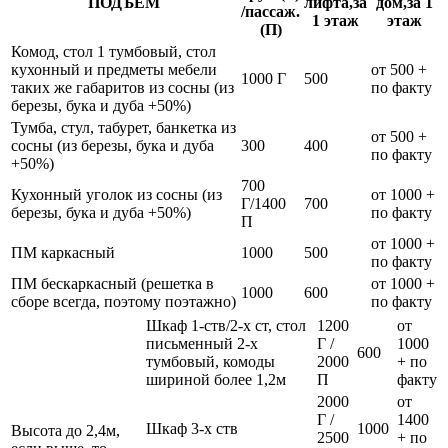
ПОДЪЁМ
лифта,за
дом,за 1
/пассаж.
1 этаж
этаж
(П)
Комод, стол 1 тумбовый, стол
кухонный и предметы мебели
от 500 +
1000 Г
500
таких же габаритов из сосны (из
по факту
березы, бука и дуба +50%)
Тумба, стул, табурет, банкетка из
от 500 +
сосны (из березы, бука и дуба
300
400
по факту
+50%)
700
Кухонный уголок из сосны (из
от 1000 +
Г/1400
700
березы, бука и дуба +50%)
по факту
П
от 1000 +
ПМ каркасный
1000
500
по факту
ПМ бескаркасный (решетка в
от 1000 +
1000
600
сборе всегда, поэтому поэтажно)
по факту
Шкаф 1-ств/2-х ст, стол
1200
от
письменный 2-х
Г /
1000
600
тумбовый, комоды
2000
+ по
шириной более 1,2м
П
факту
2000
от
Г /
1400
Шкаф 3-х ств
1000
Высота до 2,4м,
2500
+ по