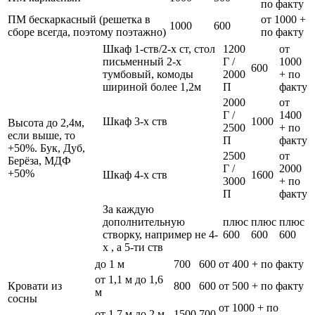
по факту
ПМ бескаркасный (решетка в
от 1000 +
1000
600
сборе всегда, поэтому поэтажно)
по факту
Шкаф 1-ств/2-х ст, стол
1200
от
письменный 2-х
Г /
1000
600
тумбовый, комоды
2000
+ по
шириной более 1,2м
П
факту
2000
от
Г /
1400
Шкаф 3-х ств
1000
Высота до 2,4м,
2500
+ по
если выше, то
П
факту
+50%. Бук, Дуб,
2500
от
Берёза, МДФ
Г /
2000
+50%
Шкаф 4-х ств
1600
3000
+ по
П
факту
За каждую
дополнительную
плюс
плюс
плюс
створку, например не 4-
600
600
600
х , а 5-ти ств
до 1 м
700
600
от 400 + по факту
от 1,1 м до 1,6
Кровати из
800
600
от 500 + по факту
м
сосны
от 1000 + по
от 1,7 м до 2 м
1500
700