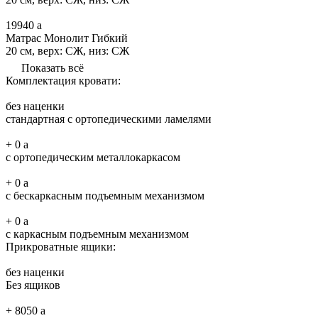
19940
a
Матрас Монолит Гибкий
20 см, верх: СЖ, низ: СЖ
Показать всё
Комплектация кровати:
без наценки
стандартная с ортопедическими ламелями
+
0
a
с ортопедическим металлокаркасом
+
0
a
с бескаркасным подъемным механизмом
+
0
a
с каркасным подъемным механизмом
Прикроватные ящики:
без наценки
Без ящиков
+
8050
a