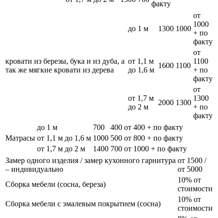
факту
от
1000
до 1 м
1300
1000
+ по
факту
от
кровати из березы, бука и из дуба, а
от 1,1 м
1100
1600
1100
так же мягкие кровати из дерева
до 1,6 м
+ по
факту
от
от 1,7 м
1300
2000
1300
до 2 м
+ по
факту
до 1 м
700
400
от 400 + по факту
Матрасы
от 1,1 м до 1,6 м
1000
500
от 800 + по факту
от 1,7 м до 2 м
1400
700
от 1000 + по факту
Замер одного изделия / замер кухонного гарнитура
от 1500 /
– индивидуально
от 5000
10% от
Сборка мебели (сосна, береза)
стоимости
10% от
Сборка мебели с эмалевым покрытием (сосна)
стоимости