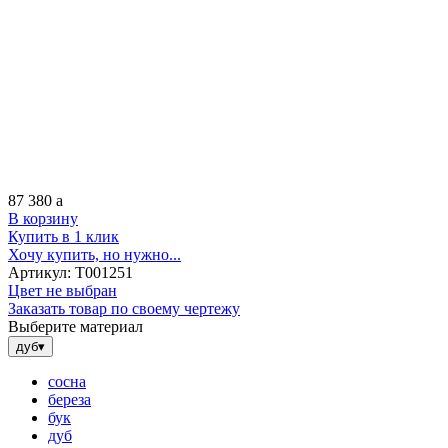
87 380
a
В корзину
Купить в 1 клик
Хочу купить, но нужно...
Артикул:
Т001251
Цвет не выбран
Заказать товар по своему чертежу
Выберите материал
дуб
▾
сосна
береза
бук
дуб