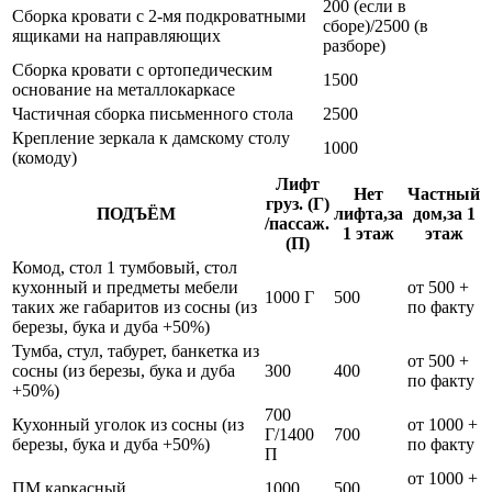
200 (если в
Сборка кровати с 2-мя подкроватными
сборе)/2500 (в
ящиками на направляющих
разборе)
Сборка кровати с ортопедическим
1500
основание на металлокаркасе
Частичная сборка письменного стола
2500
Крепление зеркала к дамскому столу
1000
(комоду)
Лифт
Нет
Частный
груз. (Г)
ПОДЪЁМ
лифта,за
дом,за 1
/пассаж.
1 этаж
этаж
(П)
Комод, стол 1 тумбовый, стол
кухонный и предметы мебели
от 500 +
1000 Г
500
таких же габаритов из сосны (из
по факту
березы, бука и дуба +50%)
Тумба, стул, табурет, банкетка из
от 500 +
сосны (из березы, бука и дуба
300
400
по факту
+50%)
700
Кухонный уголок из сосны (из
от 1000 +
Г/1400
700
березы, бука и дуба +50%)
по факту
П
от 1000 +
ПМ каркасный
1000
500