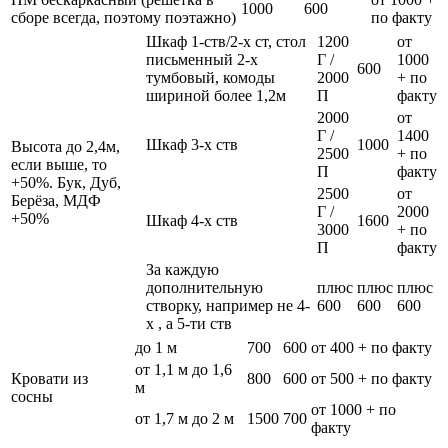
1000
600
сборе всегда, поэтому поэтажно)
по факту
Шкаф 1-ств/2-х ст, стол
1200
от
письменный 2-х
Г /
1000
600
тумбовый, комоды
2000
+ по
шириной более 1,2м
П
факту
2000
от
Г /
1400
Шкаф 3-х ств
1000
Высота до 2,4м,
2500
+ по
если выше, то
П
факту
+50%. Бук, Дуб,
2500
от
Берёза, МДФ
Г /
2000
+50%
Шкаф 4-х ств
1600
3000
+ по
П
факту
За каждую
дополнительную
плюс
плюс
плюс
створку, например не 4-
600
600
600
х , а 5-ти ств
до 1 м
700
600
от 400 + по факту
от 1,1 м до 1,6
Кровати из
800
600
от 500 + по факту
м
сосны
от 1000 + по
от 1,7 м до 2 м
1500
700
факту