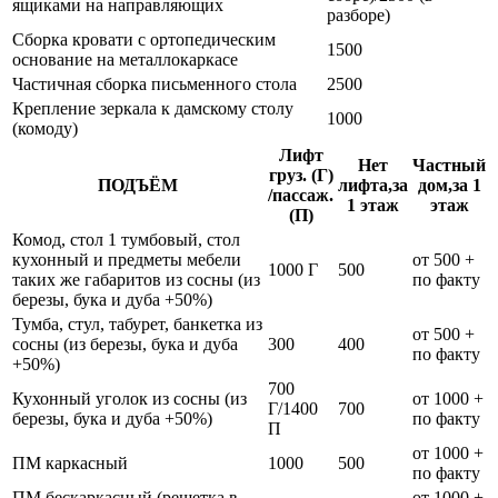
ящиками на направляющих
разборе)
Сборка кровати с ортопедическим
1500
основание на металлокаркасе
Частичная сборка письменного стола
2500
Крепление зеркала к дамскому столу
1000
(комоду)
Лифт
Нет
Частный
груз. (Г)
ПОДЪЁМ
лифта,за
дом,за 1
/пассаж.
1 этаж
этаж
(П)
Комод, стол 1 тумбовый, стол
кухонный и предметы мебели
от 500 +
1000 Г
500
таких же габаритов из сосны (из
по факту
березы, бука и дуба +50%)
Тумба, стул, табурет, банкетка из
от 500 +
сосны (из березы, бука и дуба
300
400
по факту
+50%)
700
Кухонный уголок из сосны (из
от 1000 +
Г/1400
700
березы, бука и дуба +50%)
по факту
П
от 1000 +
ПМ каркасный
1000
500
по факту
ПМ бескаркасный (решетка в
от 1000 +