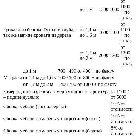
от
1000
до 1 м
1300
1000
+ по
факту
от
кровати из березы, бука и из дуба, а
от 1,1 м
1100
1600
1100
так же мягкие кровати из дерева
до 1,6 м
+ по
факту
от
от 1,7 м
1300
2000
1300
до 2 м
+ по
факту
до 1 м
700
400
от 400 + по факту
Матрасы
от 1,1 м до 1,6 м
1000
500
от 800 + по факту
от 1,7 м до 2 м
1400
700
от 1000 + по факту
Замер одного изделия / замер кухонного гарнитура
от 1500 /
– индивидуально
от 5000
10% от
Сборка мебели (сосна, береза)
стоимости
10% от
Сборка мебели с эмалевым покрытием (сосна)
стоимости
8% от
Сборка мебели с эмалевым покрытием (береза)
стоимости