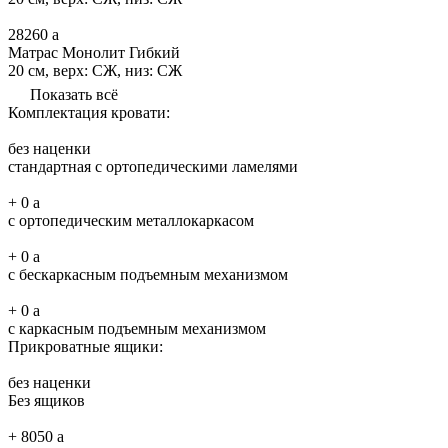
28260
a
Матрас Монолит Гибкий
20 см, верх: СЖ, низ: СЖ
Показать всё
Комплектация кровати:
без наценки
стандартная с ортопедическими ламелями
+
0
a
с ортопедическим металлокаркасом
+
0
a
с бескаркасным подъемным механизмом
+
0
a
с каркасным подъемным механизмом
Прикроватные ящики:
без наценки
Без ящиков
+
8050
a