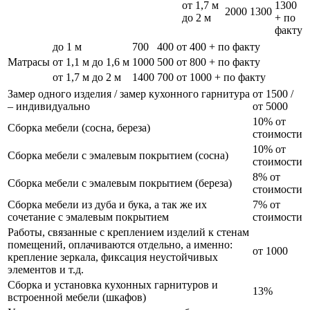
от 1,7 м
1300
2000
1300
до 2 м
+ по
факту
до 1 м
700
400
от 400 + по факту
Матрасы
от 1,1 м до 1,6 м
1000
500
от 800 + по факту
от 1,7 м до 2 м
1400
700
от 1000 + по факту
Замер одного изделия / замер кухонного гарнитура
от 1500 /
– индивидуально
от 5000
10% от
Сборка мебели (сосна, береза)
стоимости
10% от
Сборка мебели с эмалевым покрытием (сосна)
стоимости
8% от
Сборка мебели с эмалевым покрытием (береза)
стоимости
Сборка мебели из дуба и бука, а так же их
7% от
сочетание с эмалевым покрытием
стоимости
Работы, связанные с креплением изделий к стенам
помещений, оплачиваются отдельно, а именно:
от 1000
крепление зеркала, фиксация неустойчивых
элементов и т.д.
Сборка и установка кухонных гарнитуров и
13%
встроенной мебели (шкафов)