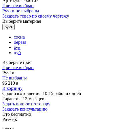
Артикул:
Т006107
Цвет не выбран
Ручки не выбраны
Заказать товар по своему чертежу
Выберите материал
бук
▾
сосна
береза
бук
дуб
Выберите цвет
Цвет не выбран
Ручки
Не выбраны
96 210
a
В корзину
Срок изготовления:
10-15 рабочих дней
Гарантия:
12 месяцев
Задать вопрос по товару
Заказать консультацию
Это бесплатно!
Размер: