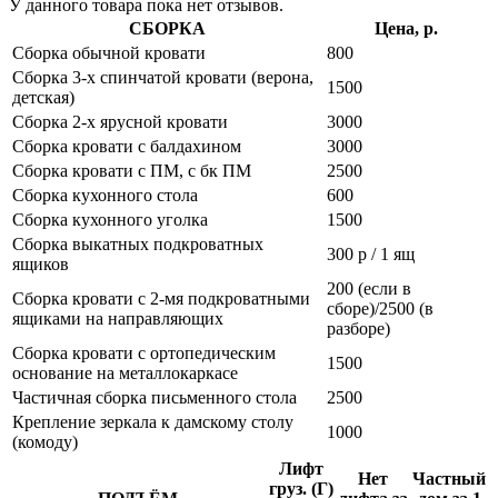
У данного товара пока нет отзывов.
СБОРКА
Цена, р.
Сборка обычной кровати
800
Сборка 3-х спинчатой кровати (верона,
1500
детская)
Сборка 2-х ярусной кровати
3000
Сборка кровати с балдахином
3000
Сборка кровати с ПМ, с бк ПМ
2500
Сборка кухонного стола
600
Сборка кухонного уголка
1500
Сборка выкатных подкроватных
300 р / 1 ящ
ящиков
200 (если в
Сборка кровати с 2-мя подкроватными
сборе)/2500 (в
ящиками на направляющих
разборе)
Сборка кровати с ортопедическим
1500
основание на металлокаркасе
Частичная сборка письменного стола
2500
Крепление зеркала к дамскому столу
1000
(комоду)
Лифт
Нет
Частный
груз. (Г)