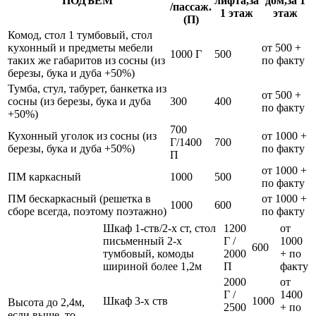
ПОДЪЁМ
лифта,за
дом,за 1
/пассаж.
1 этаж
этаж
(П)
Комод, стол 1 тумбовый, стол
кухонный и предметы мебели
от 500 +
1000 Г
500
таких же габаритов из сосны (из
по факту
березы, бука и дуба +50%)
Тумба, стул, табурет, банкетка из
от 500 +
сосны (из березы, бука и дуба
300
400
по факту
+50%)
700
Кухонный уголок из сосны (из
от 1000 +
Г/1400
700
березы, бука и дуба +50%)
по факту
П
от 1000 +
ПМ каркасный
1000
500
по факту
ПМ бескаркасный (решетка в
от 1000 +
1000
600
сборе всегда, поэтому поэтажно)
по факту
Шкаф 1-ств/2-х ст, стол
1200
от
письменный 2-х
Г /
1000
600
тумбовый, комоды
2000
+ по
шириной более 1,2м
П
факту
2000
от
Г /
1400
Шкаф 3-х ств
1000
Высота до 2,4м,
2500
+ по
если выше, то