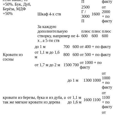
П
факту
+50%. Бук, Дуб,
2500
от
Берёза, МДФ
Г /
2000
+50%
Шкаф 4-х ств
1600
3000
+ по
П
факту
За каждую
дополнительную
плюс
плюс
плюс
створку, например не 4-
600
600
600
х , а 5-ти ств
до 1 м
700
600
от 400 + по факту
от 1,1 м до 1,6
Кровати из
800
600
от 500 + по факту
м
сосны
от 1000 + по
от 1,7 м до 2 м
1500
700
факту
от
1000
до 1 м
1300
1000
+ по
факту
от
кровати из березы, бука и из дуба, а
от 1,1 м
1100
1600
1100
так же мягкие кровати из дерева
до 1,6 м
+ по
факту
от