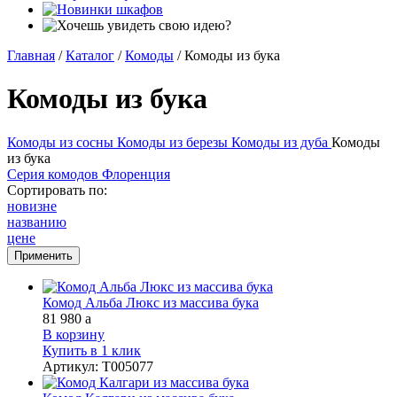
Главная
/
Каталог
/
Комоды
/
Комоды из бука
Комоды из бука
Комоды из сосны
Комоды из березы
Комоды из дуба
Комоды
из бука
Серия комодов Флоренция
Сортировать по:
новизне
названию
цене
Комод Альба Люкс из массива бука
81 980
a
В корзину
Купить в 1 клик
Артикул
:
Т005077