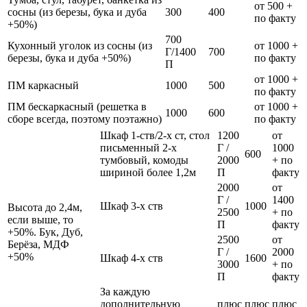
от 500 +
сосны (из березы, бука и дуба
300
400
по факту
+50%)
700
Кухонный уголок из сосны (из
от 1000 +
Г/1400
700
березы, бука и дуба +50%)
по факту
П
от 1000 +
ПМ каркасный
1000
500
по факту
ПМ бескаркасный (решетка в
от 1000 +
1000
600
сборе всегда, поэтому поэтажно)
по факту
Шкаф 1-ств/2-х ст, стол
1200
от
письменный 2-х
Г /
1000
600
тумбовый, комоды
2000
+ по
шириной более 1,2м
П
факту
2000
от
Г /
1400
Шкаф 3-х ств
1000
Высота до 2,4м,
2500
+ по
если выше, то
П
факту
+50%. Бук, Дуб,
2500
от
Берёза, МДФ
Г /
2000
+50%
Шкаф 4-х ств
1600
3000
+ по
П
факту
За каждую
дополнительную
плюс
плюс
плюс