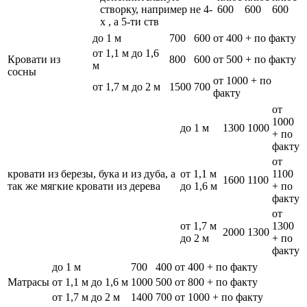
створку, например не 4-
600
600
600
х , а 5-ти ств
до 1 м
700
600
от 400 + по факту
от 1,1 м до 1,6
Кровати из
800
600
от 500 + по факту
м
сосны
от 1000 + по
от 1,7 м до 2 м
1500
700
факту
от
1000
до 1 м
1300
1000
+ по
факту
от
кровати из березы, бука и из дуба, а
от 1,1 м
1100
1600
1100
так же мягкие кровати из дерева
до 1,6 м
+ по
факту
от
от 1,7 м
1300
2000
1300
до 2 м
+ по
факту
до 1 м
700
400
от 400 + по факту
Матрасы
от 1,1 м до 1,6 м
1000
500
от 800 + по факту
от 1,7 м до 2 м
1400
700
от 1000 + по факту