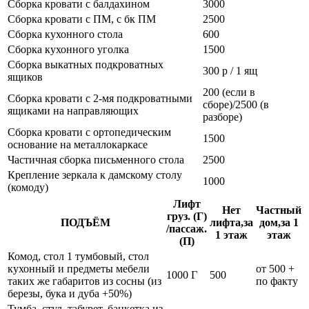
Сборка кровати с балдахином
3000
Сборка кровати с ПМ, с бк ПМ
2500
Сборка кухонного стола
600
Сборка кухонного уголка
1500
Сборка выкатных подкроватных
300 р / 1 ящ
ящиков
200 (если в
Сборка кровати с 2-мя подкроватными
сборе)/2500 (в
ящиками на направляющих
разборе)
Сборка кровати с ортопедическим
1500
основание на металлокаркасе
Частичная сборка письменного стола
2500
Крепление зеркала к дамскому столу
1000
(комоду)
Лифт
Нет
Частный
груз. (Г)
ПОДЪЁМ
лифта,за
дом,за 1
/пассаж.
1 этаж
этаж
(П)
Комод, стол 1 тумбовый, стол
кухонный и предметы мебели
от 500 +
1000 Г
500
таких же габаритов из сосны (из
по факту
березы, бука и дуба +50%)
Тумба, стул, табурет, банкетка из