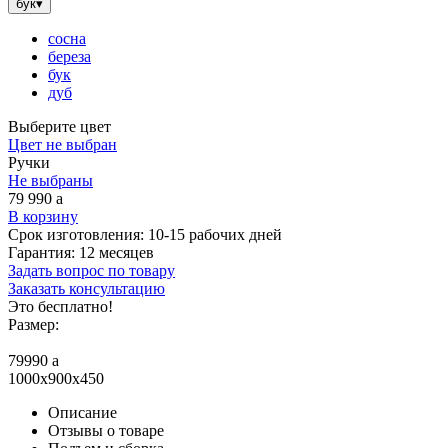
бук
▾
сосна
береза
бук
дуб
Выберите цвет
Цвет не выбран
Ручки
Не выбраны
79 990
a
В корзину
Срок изготовления:
10-15 рабочих дней
Гарантия:
12 месяцев
Задать вопрос по товару
Заказать консультацию
Это бесплатно!
Размер:
79990
a
1000x900x450
Описание
Отзывы о товаре