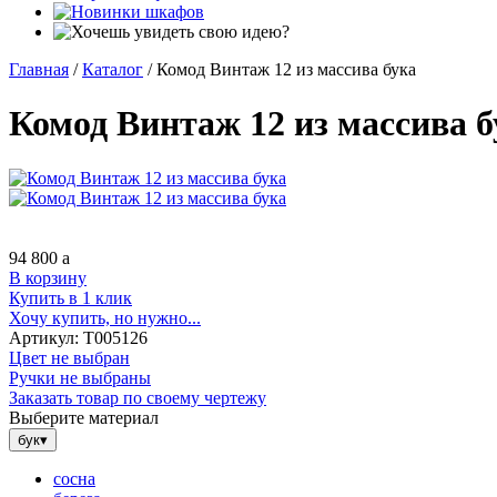
Главная
/
Каталог
/
Комод Винтаж 12 из массива бука
Комод Винтаж 12 из массива б
94 800
a
В корзину
Купить в 1 клик
Хочу купить, но нужно...
Артикул:
Т005126
Цвет не выбран
Ручки не выбраны
Заказать товар по своему чертежу
Выберите материал
бук
▾
сосна