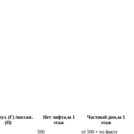
уз. (Г) /пассаж.
Нет лифта,за 1
Частный дом,за 1
(П)
этаж
этаж
500
от 500 + по факту