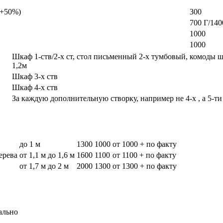
а +50%)
300
700 Г/140
1000
1000
Шкаф 1-ств/2-х ст, стол письменный 2-х тумбовый, комоды 
1,2м
Шкаф 3-х ств
Шкаф 4-х ств
За каждую дополнительную створку, например не 4-х , а 5-ти
до 1 м
1300
1000
от 1000 + по факту
дерева
от 1,1 м до 1,6 м
1600
1100
от 1100 + по факту
от 1,7 м до 2 м
2000
1300
от 1300 + по факту
ально