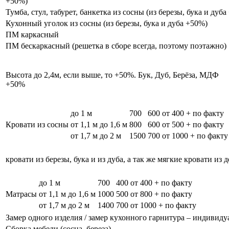
+50%)
Тумба, стул, табурет, банкетка из сосны (из березы, бука и дуб
Кухонный уголок из сосны (из березы, бука и дуба +50%)
ПМ каркасный
ПМ бескаркасный (решетка в сборе всегда, поэтому поэтажно)
Высота до 2,4м, если выше, то +50%. Бук, Дуб, Берёза, МДФ
+50%
до 1 м
700
600
от 400 + по факту
Кровати из сосны
от 1,1 м до 1,6 м
800
600
от 500 + по факту
от 1,7 м до 2 м
1500
700
от 1000 + по факту
кровати из березы, бука и из дуба, а так же мягкие кровати из 
до 1 м
700
400
от 400 + по факту
Матрасы
от 1,1 м до 1,6 м
1000
500
от 800 + по факту
от 1,7 м до 2 м
1400
700
от 1000 + по факту
Замер одного изделия / замер кухонного гарнитура – индивиду
Сборка мебели (сосна, береза)