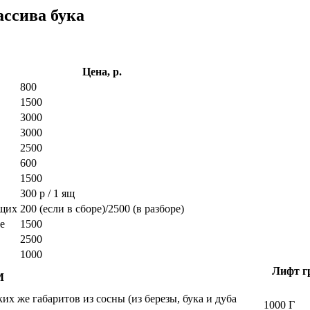
ассива бука
Цена, р.
800
1500
3000
3000
2500
600
1500
300 р / 1 ящ
ющих
200 (если в сборе)/2500 (в разборе)
е
1500
2500
1000
Лифт гр
М
х же габаритов из сосны (из березы, бука и дуба
1000 Г