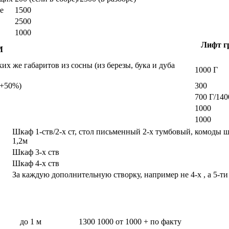
е
1500
2500
1000
Лифт гр
М
х же габаритов из сосны (из березы, бука и дуба
1000 Г
а +50%)
300
700 Г/140
1000
1000
Шкаф 1-ств/2-х ст, стол письменный 2-х тумбовый, комоды 
1,2м
Шкаф 3-х ств
Шкаф 4-х ств
За каждую дополнительную створку, например не 4-х , а 5-ти
до 1 м
1300
1000
от 1000 + по факту