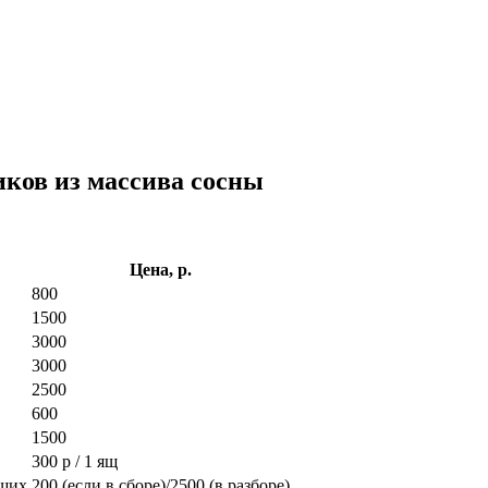
ков из массива сосны
Цена, р.
800
1500
3000
3000
2500
600
1500
300 р / 1 ящ
ющих
200 (если в сборе)/2500 (в разборе)