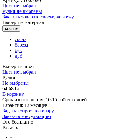
Артикул:
Т005090
Цвет не выбран
Ручки не выбраны
Заказать товар по своему чертежу
Выберите материал
сосна
▾
сосна
береза
бук
дуб
Выберите цвет
Цвет не выбран
Ручки
Не выбраны
64 680
a
В корзину
Срок изготовления:
10-15 рабочих дней
Гарантия:
12 месяцев
Задать вопрос по товару
Заказать консультацию
Это бесплатно!
Размер: