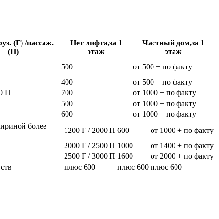
уз. (Г) /пассаж.
Нет лифта,за 1
Частный дом,за 1
(П)
этаж
этаж
500
от 500 + по факту
400
от 500 + по факту
0 П
700
от 1000 + по факту
500
от 1000 + по факту
600
от 1000 + по факту
шириной более
1200 Г / 2000 П
600
от 1000 + по факту
2000 Г / 2500 П
1000
от 1400 + по факту
2500 Г / 3000 П
1600
от 2000 + по факту
 ств
плюс 600
плюс 600
плюс 600