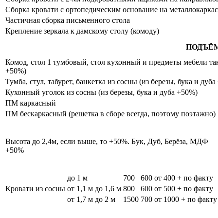
Сборка кровати с ортопедическим основание на металлокаркас
Частичная сборка письменного стола
Крепление зеркала к дамскому столу (комоду)
ПОДЪЁ
Комод, стол 1 тумбовый, стол кухонный и предметы мебели таки
+50%)
Тумба, стул, табурет, банкетка из сосны (из березы, бука и дуб
Кухонный уголок из сосны (из березы, бука и дуба +50%)
ПМ каркасный
ПМ бескаркасный (решетка в сборе всегда, поэтому поэтажно)
Высота до 2,4м, если выше, то +50%. Бук, Дуб, Берёза, МДФ
+50%
до 1 м
700
600
от 400 + по факту
Кровати из сосны
от 1,1 м до 1,6 м
800
600
от 500 + по факту
от 1,7 м до 2 м
1500
700
от 1000 + по факту