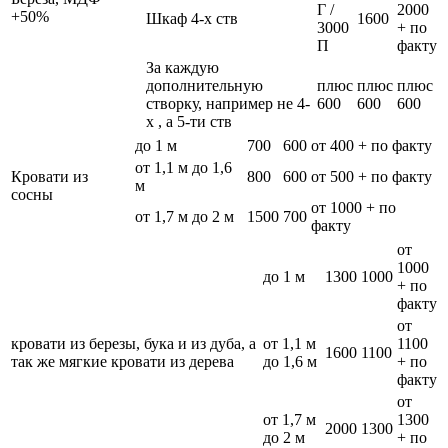
Г /
2000
+50%
Шкаф 4-х ств
1600
3000
+ по
П
факту
За каждую
дополнительную
плюс
плюс
плюс
створку, например не 4-
600
600
600
х , а 5-ти ств
до 1 м
700
600
от 400 + по факту
от 1,1 м до 1,6
Кровати из
800
600
от 500 + по факту
м
сосны
от 1000 + по
от 1,7 м до 2 м
1500
700
факту
от
1000
до 1 м
1300
1000
+ по
факту
от
кровати из березы, бука и из дуба, а
от 1,1 м
1100
1600
1100
так же мягкие кровати из дерева
до 1,6 м
+ по
факту
от
от 1,7 м
1300
2000
1300
до 2 м
+ по