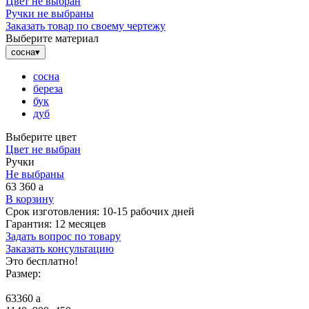
Цвет не выбран
Ручки не выбраны
Заказать товар по своему чертежу
Выберите материал
сосна
▾
сосна
береза
бук
дуб
Выберите цвет
Цвет не выбран
Ручки
Не выбраны
63 360
a
В корзину
Срок изготовления:
10-15 рабочих дней
Гарантия:
12 месяцев
Задать вопрос по товару
Заказать консультацию
Это бесплатно!
Размер:
63360
a