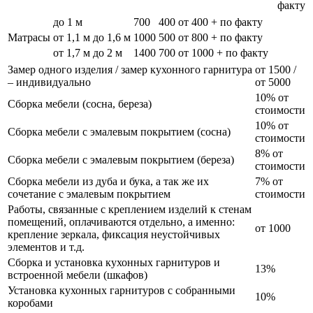
факту
до 1 м
700
400
от 400 + по факту
Матрасы
от 1,1 м до 1,6 м
1000
500
от 800 + по факту
от 1,7 м до 2 м
1400
700
от 1000 + по факту
Замер одного изделия / замер кухонного гарнитура
от 1500 /
– индивидуально
от 5000
10% от
Сборка мебели (сосна, береза)
стоимости
10% от
Сборка мебели с эмалевым покрытием (сосна)
стоимости
8% от
Сборка мебели с эмалевым покрытием (береза)
стоимости
Сборка мебели из дуба и бука, а так же их
7% от
сочетание с эмалевым покрытием
стоимости
Работы, связанные с креплением изделий к стенам
помещений, оплачиваются отдельно, а именно:
от 1000
крепление зеркала, фиксация неустойчивых
элементов и т.д.
Сборка и установка кухонных гарнитуров и
13%
встроенной мебели (шкафов)
Установка кухонных гарнитуров с собранными
10%
коробами