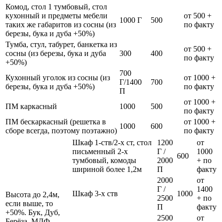
Комод, стол 1 тумбовый, стол
кухонный и предметы мебели
от 500 +
1000 Г
500
таких же габаритов из сосны (из
по факту
березы, бука и дуба +50%)
Тумба, стул, табурет, банкетка из
от 500 +
сосны (из березы, бука и дуба
300
400
по факту
+50%)
700
Кухонный уголок из сосны (из
от 1000 +
Г/1400
700
березы, бука и дуба +50%)
по факту
П
от 1000 +
ПМ каркасный
1000
500
по факту
ПМ бескаркасный (решетка в
от 1000 +
1000
600
сборе всегда, поэтому поэтажно)
по факту
Шкаф 1-ств/2-х ст, стол
1200
от
письменный 2-х
Г /
1000
600
тумбовый, комоды
2000
+ по
шириной более 1,2м
П
факту
2000
от
Г /
1400
Шкаф 3-х ств
1000
Высота до 2,4м,
2500
+ по
если выше, то
П
факту
+50%. Бук, Дуб,
2500
от
Берёза, МДФ