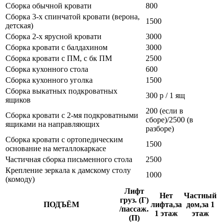
Сборка обычной кровати
800
Сборка 3-х спинчатой кровати (верона,
1500
детская)
Сборка 2-х ярусной кровати
3000
Сборка кровати с балдахином
3000
Сборка кровати с ПМ, с бк ПМ
2500
Сборка кухонного стола
600
Сборка кухонного уголка
1500
Сборка выкатных подкроватных
300 р / 1 ящ
ящиков
200 (если в
Сборка кровати с 2-мя подкроватными
сборе)/2500 (в
ящиками на направляющих
разборе)
Сборка кровати с ортопедическим
1500
основание на металлокаркасе
Частичная сборка письменного стола
2500
Крепление зеркала к дамскому столу
1000
(комоду)
Лифт
Нет
Частный
груз. (Г)
ПОДЪЁМ
лифта,за
дом,за 1
/пассаж.
1 этаж
этаж
(П)