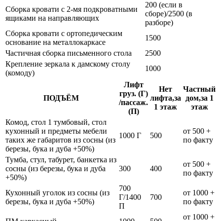
200 (если в
Сборка кровати с 2-мя подкроватными
сборе)/2500 (в
ящиками на направляющих
разборе)
Сборка кровати с ортопедическим
1500
основание на металлокаркасе
Частичная сборка письменного стола
2500
Крепление зеркала к дамскому столу
1000
(комоду)
Лифт
Нет
Частный
груз. (Г)
ПОДЪЁМ
лифта,за
дом,за 1
/пассаж.
1 этаж
этаж
(П)
Комод, стол 1 тумбовый, стол
кухонный и предметы мебели
от 500 +
1000 Г
500
таких же габаритов из сосны (из
по факту
березы, бука и дуба +50%)
Тумба, стул, табурет, банкетка из
от 500 +
сосны (из березы, бука и дуба
300
400
по факту
+50%)
700
Кухонный уголок из сосны (из
от 1000 +
Г/1400
700
березы, бука и дуба +50%)
по факту
П
от 1000 +