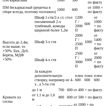
ПМ каркасный
1000
500
по факту
ПМ бескаркасный (решетка в
от 1000 +
1000
600
сборе всегда, поэтому поэтажно)
по факту
Шкаф 1-ств/2-х ст, стол
1200
от
письменный 2-х
Г /
1000
600
тумбовый, комоды
2000
+ по
шириной более 1,2м
П
факту
2000
от
Г /
1400
Шкаф 3-х ств
1000
Высота до 2,4м,
2500
+ по
если выше, то
П
факту
+50%. Бук, Дуб,
2500
от
Берёза, МДФ
Г /
2000
+50%
Шкаф 4-х ств
1600
3000
+ по
П
факту
За каждую
дополнительную
плюс
плюс
плюс
створку, например не 4-
600
600
600
х , а 5-ти ств
до 1 м
700
600
от 400 + по факту
от 1,1 м до 1,6
Кровати из
800
600
от 500 + по факту
м
сосны
от 1000 + по