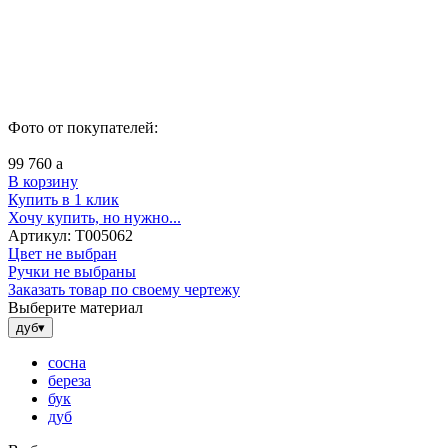
Фото от покупателей:
99 760
a
В корзину
Купить в 1 клик
Хочу купить, но нужно...
Артикул:
Т005062
Цвет не выбран
Ручки не выбраны
Заказать товар по своему чертежу
Выберите материал
дуб
▾
сосна
береза
бук
дуб