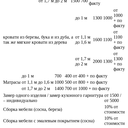
от 1,7 м до 2 м
1500
700
факту
от
1000
до 1 м
1300
1000
+ по
факту
от
кровати из березы, бука и из дуба, а
от 1,1 м
1100
1600
1100
так же мягкие кровати из дерева
до 1,6 м
+ по
факту
от
от 1,7 м
1300
2000
1300
до 2 м
+ по
факту
до 1 м
700
400
от 400 + по факту
Матрасы
от 1,1 м до 1,6 м
1000
500
от 800 + по факту
от 1,7 м до 2 м
1400
700
от 1000 + по факту
Замер одного изделия / замер кухонного гарнитура
от 1500 /
– индивидуально
от 5000
10% от
Сборка мебели (сосна, береза)
стоимости
10% от
Сборка мебели с эмалевым покрытием (сосна)
стоимости