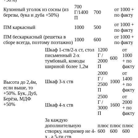
700
Кухонный уголок из сосны (из
от 1000 +
Г/1400
700
березы, бука и дуба +50%)
по факту
П
от 1000 +
ПМ каркасный
1000
500
по факту
ПМ бескаркасный (решетка в
от 1000 +
1000
600
сборе всегда, поэтому поэтажно)
по факту
Шкаф 1-ств/2-х ст, стол
1200
от
письменный 2-х
Г /
1000
600
тумбовый, комоды
2000
+ по
шириной более 1,2м
П
факту
2000
от
Г /
1400
Шкаф 3-х ств
1000
Высота до 2,4м,
2500
+ по
если выше, то
П
факту
+50%. Бук, Дуб,
2500
от
Берёза, МДФ
Г /
2000
+50%
Шкаф 4-х ств
1600
3000
+ по
П
факту
За каждую
дополнительную
плюс
плюс
плюс
створку, например не 4-
600
600
600
х , а 5-ти ств