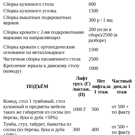
Сборка кухонного стола
600
Сборка кухонного уголка
1500
Сборка выкатных подкроватных
300 р / 1 ящ
ящиков
200 (если в
Сборка кровати с 2-мя подкроватными
сборе)/2500 (в
ящиками на направляющих
разборе)
Сборка кровати с ортопедическим
1500
основание на металлокаркасе
Частичная сборка письменного стола
2500
Крепление зеркала к дамскому столу
1000
(комоду)
Лифт
Нет
Частный
груз. (Г)
ПОДЪЁМ
лифта,за
дом,за 1
/пассаж.
1 этаж
этаж
(П)
Комод, стол 1 тумбовый, стол
кухонный и предметы мебели
от 500 +
1000 Г
500
таких же габаритов из сосны (из
по факту
березы, бука и дуба +50%)
Тумба, стул, табурет, банкетка из
от 500 +
сосны (из березы, бука и дуба
300
400
по факту
+50%)