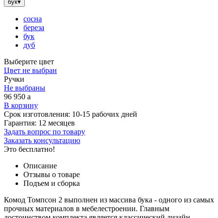
бук
▾
сосна
береза
бук
дуб
Выберите цвет
Цвет не выбран
Ручки
Не выбраны
96 950
a
В корзину
Срок изготовления:
10-15 рабочих дней
Гарантия:
12 месяцев
Задать вопрос по товару
Заказать консультацию
Это бесплатно!
Описание
Отзывы о товаре
Подъем и сборка
Комод Томпсон 2 выполнен из массива бука - одного из самых
прочных материалов в мебелестроении. Главным
достоинством комплекта является классический дизайн,