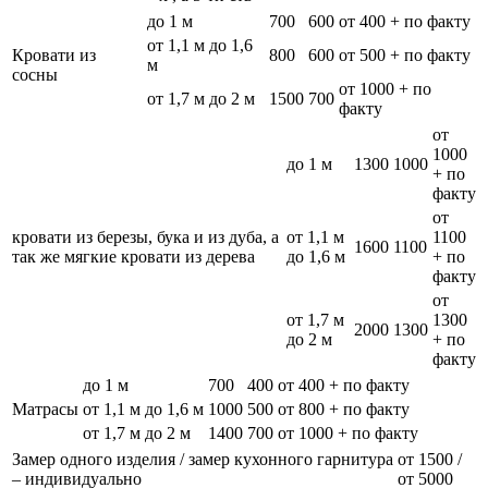
до 1 м
700
600
от 400 + по факту
от 1,1 м до 1,6
Кровати из
800
600
от 500 + по факту
м
сосны
от 1000 + по
от 1,7 м до 2 м
1500
700
факту
от
1000
до 1 м
1300
1000
+ по
факту
от
кровати из березы, бука и из дуба, а
от 1,1 м
1100
1600
1100
так же мягкие кровати из дерева
до 1,6 м
+ по
факту
от
от 1,7 м
1300
2000
1300
до 2 м
+ по
факту
до 1 м
700
400
от 400 + по факту
Матрасы
от 1,1 м до 1,6 м
1000
500
от 800 + по факту
от 1,7 м до 2 м
1400
700
от 1000 + по факту
Замер одного изделия / замер кухонного гарнитура
от 1500 /
– индивидуально
от 5000