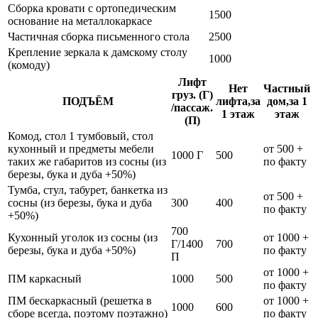
Сборка кровати с ортопедическим
1500
основание на металлокаркасе
Частичная сборка письменного стола
2500
Крепление зеркала к дамскому столу
1000
(комоду)
Лифт
Нет
Частный
груз. (Г)
ПОДЪЁМ
лифта,за
дом,за 1
/пассаж.
1 этаж
этаж
(П)
Комод, стол 1 тумбовый, стол
кухонный и предметы мебели
от 500 +
1000 Г
500
таких же габаритов из сосны (из
по факту
березы, бука и дуба +50%)
Тумба, стул, табурет, банкетка из
от 500 +
сосны (из березы, бука и дуба
300
400
по факту
+50%)
700
Кухонный уголок из сосны (из
от 1000 +
Г/1400
700
березы, бука и дуба +50%)
по факту
П
от 1000 +
ПМ каркасный
1000
500
по факту
ПМ бескаркасный (решетка в
от 1000 +
1000
600
сборе всегда, поэтому поэтажно)
по факту