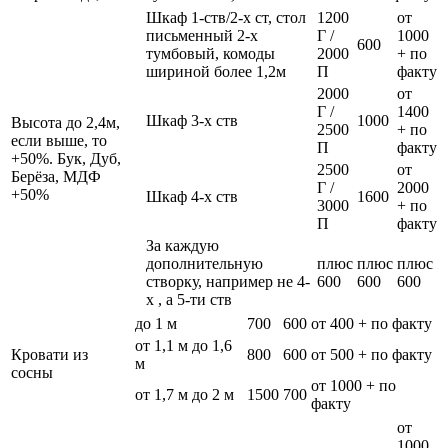
Шкаф 1-ств/2-х ст, стол
1200
от
письменный 2-х
Г /
1000
600
тумбовый, комоды
2000
+ по
шириной более 1,2м
П
факту
2000
от
Г /
1400
Шкаф 3-х ств
1000
Высота до 2,4м,
2500
+ по
если выше, то
П
факту
+50%. Бук, Дуб,
2500
от
Берёза, МДФ
Г /
2000
+50%
Шкаф 4-х ств
1600
3000
+ по
П
факту
За каждую
дополнительную
плюс
плюс
плюс
створку, например не 4-
600
600
600
х , а 5-ти ств
до 1 м
700
600
от 400 + по факту
от 1,1 м до 1,6
Кровати из
800
600
от 500 + по факту
м
сосны
от 1000 + по
от 1,7 м до 2 м
1500
700
факту
от
1000