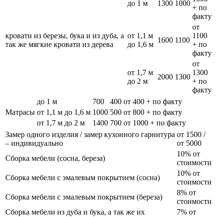
до 1 м
1300
1000
+ по
факту
от
кровати из березы, бука и из дуба, а
от 1,1 м
1100
1600
1100
так же мягкие кровати из дерева
до 1,6 м
+ по
факту
от
от 1,7 м
1300
2000
1300
до 2 м
+ по
факту
до 1 м
700
400
от 400 + по факту
Матрасы
от 1,1 м до 1,6 м
1000
500
от 800 + по факту
от 1,7 м до 2 м
1400
700
от 1000 + по факту
Замер одного изделия / замер кухонного гарнитура
от 1500 /
– индивидуально
от 5000
10% от
Сборка мебели (сосна, береза)
стоимости
10% от
Сборка мебели с эмалевым покрытием (сосна)
стоимости
8% от
Сборка мебели с эмалевым покрытием (береза)
стоимости
Сборка мебели из дуба и бука, а так же их
7% от