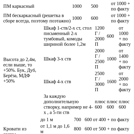
от 1000 +
ПМ каркасный
1000
500
по факту
ПМ бескаркасный (решетка в
от 1000 +
1000
600
сборе всегда, поэтому поэтажно)
по факту
Шкаф 1-ств/2-х ст, стол
1200
от
письменный 2-х
Г /
1000
600
тумбовый, комоды
2000
+ по
шириной более 1,2м
П
факту
2000
от
Г /
1400
Шкаф 3-х ств
1000
Высота до 2,4м,
2500
+ по
если выше, то
П
факту
+50%. Бук, Дуб,
2500
от
Берёза, МДФ
Г /
2000
+50%
Шкаф 4-х ств
1600
3000
+ по
П
факту
За каждую
дополнительную
плюс
плюс
плюс
створку, например не 4-
600
600
600
х , а 5-ти ств
до 1 м
700
600
от 400 + по факту
от 1,1 м до 1,6
Кровати из
800
600
от 500 + по факту
м