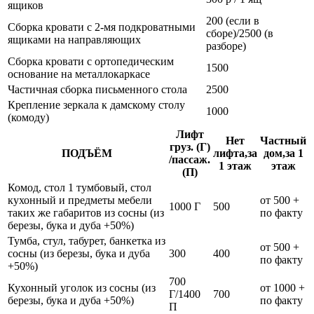
ящиков
200 (если в
Сборка кровати с 2-мя подкроватными
сборе)/2500 (в
ящиками на направляющих
разборе)
Сборка кровати с ортопедическим
1500
основание на металлокаркасе
Частичная сборка письменного стола
2500
Крепление зеркала к дамскому столу
1000
(комоду)
Лифт
Нет
Частный
груз. (Г)
ПОДЪЁМ
лифта,за
дом,за 1
/пассаж.
1 этаж
этаж
(П)
Комод, стол 1 тумбовый, стол
кухонный и предметы мебели
от 500 +
1000 Г
500
таких же габаритов из сосны (из
по факту
березы, бука и дуба +50%)
Тумба, стул, табурет, банкетка из
от 500 +
сосны (из березы, бука и дуба
300
400
по факту
+50%)
700
Кухонный уголок из сосны (из
от 1000 +
Г/1400
700
березы, бука и дуба +50%)
по факту
П