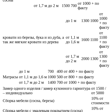
сосны
от 1000 + по
от 1,7 м до 2 м
1500
700
факту
от
1000
до 1 м
1300
1000
+ по
факту
от
кровати из березы, бука и из дуба, а
от 1,1 м
1100
1600
1100
так же мягкие кровати из дерева
до 1,6 м
+ по
факту
от
от 1,7 м
1300
2000
1300
до 2 м
+ по
факту
до 1 м
700
400
от 400 + по факту
Матрасы
от 1,1 м до 1,6 м
1000
500
от 800 + по факту
от 1,7 м до 2 м
1400
700
от 1000 + по факту
Замер одного изделия / замер кухонного гарнитура
от 1500 /
– индивидуально
от 5000
10% от
Сборка мебели (сосна, береза)
стоимости
10% от
Сборка мебели с эмалевым покрытием (сосна)