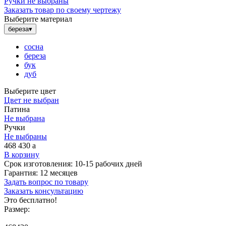
Ручки не выбраны
Заказать товар по своему чертежу
Выберите материал
береза
▾
сосна
береза
бук
дуб
Выберите цвет
Цвет не выбран
Патина
Не выбрана
Ручки
Не выбраны
468 430
a
В корзину
Срок изготовления:
10-15 рабочих дней
Гарантия:
12 месяцев
Задать вопрос по товару
Заказать консультацию
Это бесплатно!
Размер: