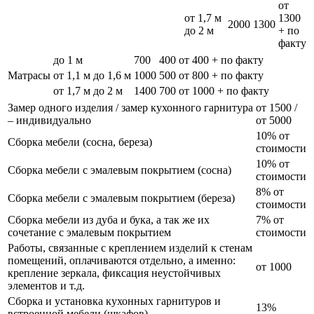
от
от 1,7 м
1300
2000
1300
до 2 м
+ по
факту
до 1 м
700
400
от 400 + по факту
Матрасы
от 1,1 м до 1,6 м
1000
500
от 800 + по факту
от 1,7 м до 2 м
1400
700
от 1000 + по факту
Замер одного изделия / замер кухонного гарнитура
от 1500 /
– индивидуально
от 5000
10% от
Сборка мебели (сосна, береза)
стоимости
10% от
Сборка мебели с эмалевым покрытием (сосна)
стоимости
8% от
Сборка мебели с эмалевым покрытием (береза)
стоимости
Сборка мебели из дуба и бука, а так же их
7% от
сочетание с эмалевым покрытием
стоимости
Работы, связанные с креплением изделий к стенам
помещений, оплачиваются отдельно, а именно:
от 1000
крепление зеркала, фиксация неустойчивых
элементов и т.д.
Сборка и установка кухонных гарнитуров и
13%
встроенной мебели (шкафов)