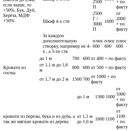
2500
+ по
если выше, то
П
факту
+50%. Бук, Дуб,
2500
от
Берёза, МДФ
Г /
2000
+50%
Шкаф 4-х ств
1600
3000
+ по
П
факту
За каждую
дополнительную
плюс
плюс
плюс
створку, например не 4-
600
600
600
х , а 5-ти ств
до 1 м
700
600
от 400 + по факту
от 1,1 м до 1,6
Кровати из
800
600
от 500 + по факту
м
сосны
от 1000 + по
от 1,7 м до 2 м
1500
700
факту
от
1000
до 1 м
1300
1000
+ по
факту
от
кровати из березы, бука и из дуба, а
от 1,1 м
1100
1600
1100
так же мягкие кровати из дерева
до 1,6 м
+ по
факту