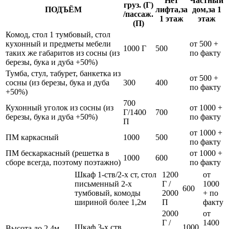
Нет
Частный
груз. (Г)
ПОДЪЁМ
лифта,за
дом,за 1
/пассаж.
1 этаж
этаж
(П)
Комод, стол 1 тумбовый, стол
кухонный и предметы мебели
от 500 +
1000 Г
500
таких же габаритов из сосны (из
по факту
березы, бука и дуба +50%)
Тумба, стул, табурет, банкетка из
от 500 +
сосны (из березы, бука и дуба
300
400
по факту
+50%)
700
Кухонный уголок из сосны (из
от 1000 +
Г/1400
700
березы, бука и дуба +50%)
по факту
П
от 1000 +
ПМ каркасный
1000
500
по факту
ПМ бескаркасный (решетка в
от 1000 +
1000
600
сборе всегда, поэтому поэтажно)
по факту
Шкаф 1-ств/2-х ст, стол
1200
от
письменный 2-х
Г /
1000
600
тумбовый, комоды
2000
+ по
шириной более 1,2м
П
факту
2000
от
Г /
1400
Шкаф 3-х ств
1000
Высота до 2,4м,