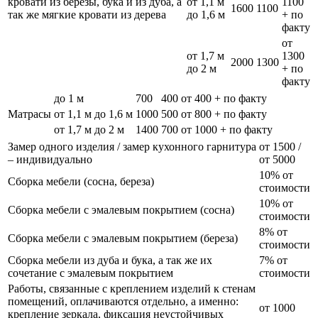
кровати из березы, бука и из дуба, а
от 1,1 м
1100
1600
1100
так же мягкие кровати из дерева
до 1,6 м
+ по
факту
от
от 1,7 м
1300
2000
1300
до 2 м
+ по
факту
до 1 м
700
400
от 400 + по факту
Матрасы
от 1,1 м до 1,6 м
1000
500
от 800 + по факту
от 1,7 м до 2 м
1400
700
от 1000 + по факту
Замер одного изделия / замер кухонного гарнитура
от 1500 /
– индивидуально
от 5000
10% от
Сборка мебели (сосна, береза)
стоимости
10% от
Сборка мебели с эмалевым покрытием (сосна)
стоимости
8% от
Сборка мебели с эмалевым покрытием (береза)
стоимости
Сборка мебели из дуба и бука, а так же их
7% от
сочетание с эмалевым покрытием
стоимости
Работы, связанные с креплением изделий к стенам
помещений, оплачиваются отдельно, а именно:
от 1000
крепление зеркала, фиксация неустойчивых