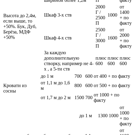
шириной более 1,2м
П
факту
2000
от
Г /
1400
Шкаф 3-х ств
1000
Высота до 2,4м,
2500
+ по
если выше, то
П
факту
+50%. Бук, Дуб,
2500
от
Берёза, МДФ
Г /
2000
+50%
Шкаф 4-х ств
1600
3000
+ по
П
факту
За каждую
дополнительную
плюс
плюс
плюс
створку, например не 4-
600
600
600
х , а 5-ти ств
до 1 м
700
600
от 400 + по факту
от 1,1 м до 1,6
Кровати из
800
600
от 500 + по факту
м
сосны
от 1000 + по
от 1,7 м до 2 м
1500
700
факту
от
1000
до 1 м
1300
1000
+ по
факту
от