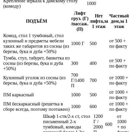
Крепление зеркала к дамскому столу
1000
(комоду)
Лифт
Нет
Частный
груз. (Г)
ПОДЪЁМ
лифта,за
дом,за 1
/пассаж.
1 этаж
этаж
(П)
Комод, стол 1 тумбовый, стол
кухонный и предметы мебели
от 500 +
1000 Г
500
таких же габаритов из сосны (из
по факту
березы, бука и дуба +50%)
Тумба, стул, табурет, банкетка из
от 500 +
сосны (из березы, бука и дуба
300
400
по факту
+50%)
700
Кухонный уголок из сосны (из
от 1000 +
Г/1400
700
березы, бука и дуба +50%)
по факту
П
от 1000 +
ПМ каркасный
1000
500
по факту
ПМ бескаркасный (решетка в
от 1000 +
1000
600
сборе всегда, поэтому поэтажно)
по факту
Шкаф 1-ств/2-х ст, стол
1200
от
письменный 2-х
Г /
1000
600
тумбовый, комоды
2000
+ по