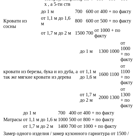
х , а 5-ти ств
до 1 м
700
600
от 400 + по факту
от 1,1 м до 1,6
Кровати из
800
600
от 500 + по факту
м
сосны
от 1000 + по
от 1,7 м до 2 м
1500
700
факту
от
1000
до 1 м
1300
1000
+ по
факту
от
кровати из березы, бука и из дуба, а
от 1,1 м
1100
1600
1100
так же мягкие кровати из дерева
до 1,6 м
+ по
факту
от
от 1,7 м
1300
2000
1300
до 2 м
+ по
факту
до 1 м
700
400
от 400 + по факту
Матрасы
от 1,1 м до 1,6 м
1000
500
от 800 + по факту
от 1,7 м до 2 м
1400
700
от 1000 + по факту
Замер одного изделия / замер кухонного гарнитура
от 1500 /