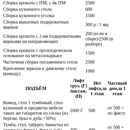
Сборка кровати с ПМ, с бк ПМ
2500
Сборка кухонного стола
600
Сборка кухонного уголка
1500
Сборка выкатных подкроватных
300 р / 1 ящ
ящиков
200 (если в
Сборка кровати с 2-мя подкроватными
сборе)/2500 (в
ящиками на направляющих
разборе)
Сборка кровати с ортопедическим
1500
основание на металлокаркасе
Частичная сборка письменного стола
2500
Крепление зеркала к дамскому столу
1000
(комоду)
Лифт
Нет
Частный
груз. (Г)
ПОДЪЁМ
лифта,за
дом,за 1
/пассаж.
1 этаж
этаж
(П)
Комод, стол 1 тумбовый, стол
кухонный и предметы мебели
от 500 +
1000 Г
500
таких же габаритов из сосны (из
по факту
березы, бука и дуба +50%)
Тумба, стул, табурет, банкетка из
от 500 +
сосны (из березы, бука и дуба
300
400