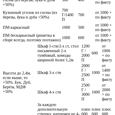
по факту
+50%)
700
Кухонный уголок из сосны (из
от 1000 +
Г/1400
700
березы, бука и дуба +50%)
по факту
П
от 1000 +
ПМ каркасный
1000
500
по факту
ПМ бескаркасный (решетка в
от 1000 +
1000
600
сборе всегда, поэтому поэтажно)
по факту
Шкаф 1-ств/2-х ст, стол
1200
от
письменный 2-х
Г /
1000
600
тумбовый, комоды
2000
+ по
шириной более 1,2м
П
факту
2000
от
Г /
1400
Шкаф 3-х ств
1000
Высота до 2,4м,
2500
+ по
если выше, то
П
факту
+50%. Бук, Дуб,
2500
от
Берёза, МДФ
Г /
2000
+50%
Шкаф 4-х ств
1600
3000
+ по
П
факту
За каждую
дополнительную
плюс
плюс
плюс
створку, например не 4-
600
600
600