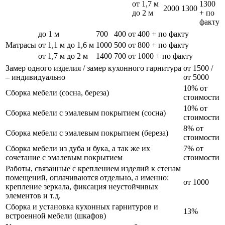
от 1,7 м
1300
2000
1300
до 2 м
+ по
факту
до 1 м
700
400
от 400 + по факту
Матрасы
от 1,1 м до 1,6 м
1000
500
от 800 + по факту
от 1,7 м до 2 м
1400
700
от 1000 + по факту
Замер одного изделия / замер кухонного гарнитура
от 1500 /
– индивидуально
от 5000
10% от
Сборка мебели (сосна, береза)
стоимости
10% от
Сборка мебели с эмалевым покрытием (сосна)
стоимости
8% от
Сборка мебели с эмалевым покрытием (береза)
стоимости
Сборка мебели из дуба и бука, а так же их
7% от
сочетание с эмалевым покрытием
стоимости
Работы, связанные с креплением изделий к стенам
помещений, оплачиваются отдельно, а именно:
от 1000
крепление зеркала, фиксация неустойчивых
элементов и т.д.
Сборка и установка кухонных гарнитуров и
13%
встроенной мебели (шкафов)