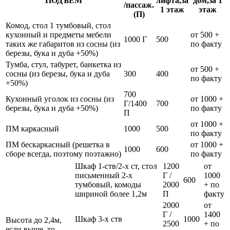
ПОДЪЁМ
лифта,за
дом,за 1
/пассаж.
1 этаж
этаж
(П)
Комод, стол 1 тумбовый, стол
кухонный и предметы мебели
от 500 +
1000 Г
500
таких же габаритов из сосны (из
по факту
березы, бука и дуба +50%)
Тумба, стул, табурет, банкетка из
от 500 +
сосны (из березы, бука и дуба
300
400
по факту
+50%)
700
Кухонный уголок из сосны (из
от 1000 +
Г/1400
700
березы, бука и дуба +50%)
по факту
П
от 1000 +
ПМ каркасный
1000
500
по факту
ПМ бескаркасный (решетка в
от 1000 +
1000
600
сборе всегда, поэтому поэтажно)
по факту
Шкаф 1-ств/2-х ст, стол
1200
от
письменный 2-х
Г /
1000
600
тумбовый, комоды
2000
+ по
шириной более 1,2м
П
факту
2000
от
Г /
1400
Шкаф 3-х ств
1000
Высота до 2,4м,
2500
+ по
если выше, то