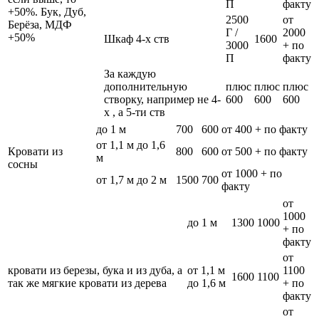
П
факту
+50%. Бук, Дуб,
2500
от
Берёза, МДФ
Г /
2000
+50%
Шкаф 4-х ств
1600
3000
+ по
П
факту
За каждую
дополнительную
плюс
плюс
плюс
створку, например не 4-
600
600
600
х , а 5-ти ств
до 1 м
700
600
от 400 + по факту
от 1,1 м до 1,6
Кровати из
800
600
от 500 + по факту
м
сосны
от 1000 + по
от 1,7 м до 2 м
1500
700
факту
от
1000
до 1 м
1300
1000
+ по
факту
от
кровати из березы, бука и из дуба, а
от 1,1 м
1100
1600
1100
так же мягкие кровати из дерева
до 1,6 м
+ по
факту
от