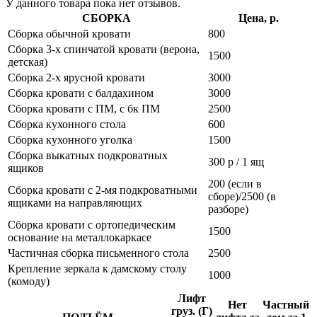
У данного товара пока нет отзывов.
СБОРКА
Цена, р.
Сборка обычной кровати
800
Сборка 3-х спинчатой кровати (верона,
1500
детская)
Сборка 2-х ярусной кровати
3000
Сборка кровати с балдахином
3000
Сборка кровати с ПМ, с бк ПМ
2500
Сборка кухонного стола
600
Сборка кухонного уголка
1500
Сборка выкатных подкроватных
300 р / 1 ящ
ящиков
200 (если в
Сборка кровати с 2-мя подкроватными
сборе)/2500 (в
ящиками на направляющих
разборе)
Сборка кровати с ортопедическим
1500
основание на металлокаркасе
Частичная сборка письменного стола
2500
Крепление зеркала к дамскому столу
1000
(комоду)
Лифт
Нет
Частный
груз. (Г)