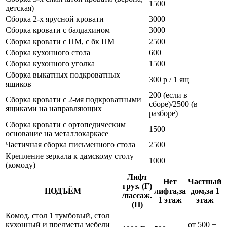
1500
детская)
Сборка 2-х ярусной кровати
3000
Сборка кровати с балдахином
3000
Сборка кровати с ПМ, с бк ПМ
2500
Сборка кухонного стола
600
Сборка кухонного уголка
1500
Сборка выкатных подкроватных
300 р / 1 ящ
ящиков
200 (если в
Сборка кровати с 2-мя подкроватными
сборе)/2500 (в
ящиками на направляющих
разборе)
Сборка кровати с ортопедическим
1500
основание на металлокаркасе
Частичная сборка письменного стола
2500
Крепление зеркала к дамскому столу
1000
(комоду)
Лифт
Нет
Частный
груз. (Г)
ПОДЪЁМ
лифта,за
дом,за 1
/пассаж.
1 этаж
этаж
(П)
Комод, стол 1 тумбовый, стол
кухонный и предметы мебели
от 500 +