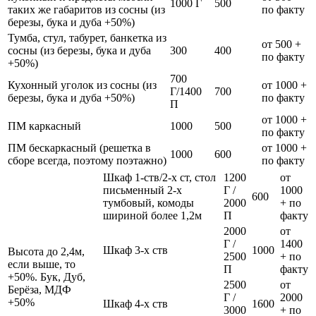
1000 Г
500
таких же габаритов из сосны (из
по факту
березы, бука и дуба +50%)
Тумба, стул, табурет, банкетка из
от 500 +
сосны (из березы, бука и дуба
300
400
по факту
+50%)
700
Кухонный уголок из сосны (из
от 1000 +
Г/1400
700
березы, бука и дуба +50%)
по факту
П
от 1000 +
ПМ каркасный
1000
500
по факту
ПМ бескаркасный (решетка в
от 1000 +
1000
600
сборе всегда, поэтому поэтажно)
по факту
Шкаф 1-ств/2-х ст, стол
1200
от
письменный 2-х
Г /
1000
600
тумбовый, комоды
2000
+ по
шириной более 1,2м
П
факту
2000
от
Г /
1400
Шкаф 3-х ств
1000
Высота до 2,4м,
2500
+ по
если выше, то
П
факту
+50%. Бук, Дуб,
2500
от
Берёза, МДФ
Г /
2000
+50%
Шкаф 4-х ств
1600
3000
+ по