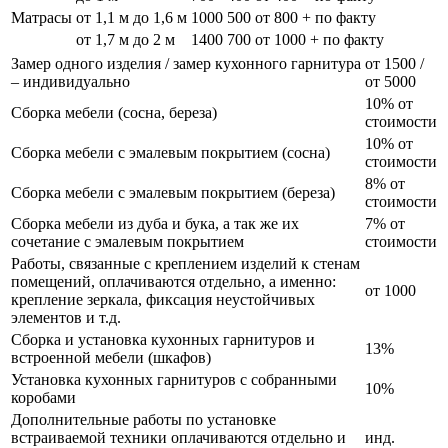
Матрасы
от 1,1 м до 1,6 м
1000
500
от 800 + по факту
от 1,7 м до 2 м
1400
700
от 1000 + по факту
Замер одного изделия / замер кухонного гарнитура
от 1500 /
– индивидуально
от 5000
10% от
Сборка мебели (сосна, береза)
стоимости
10% от
Сборка мебели с эмалевым покрытием (сосна)
стоимости
8% от
Сборка мебели с эмалевым покрытием (береза)
стоимости
Сборка мебели из дуба и бука, а так же их
7% от
сочетание с эмалевым покрытием
стоимости
Работы, связанные с креплением изделий к стенам
помещений, оплачиваются отдельно, а именно:
от 1000
крепление зеркала, фиксация неустойчивых
элементов и т.д.
Сборка и установка кухонных гарнитуров и
13%
встроенной мебели (шкафов)
Установка кухонных гарнитуров с собранными
10%
коробами
Дополнительные работы по установке
встраиваемой техники оплачиваются отдельно и
инд.