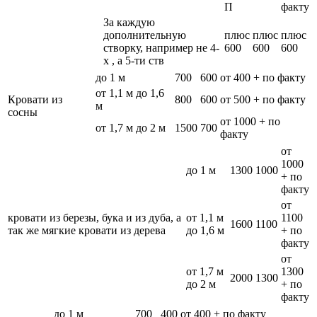
П
факту
За каждую
дополнительную
плюс
плюс
плюс
створку, например не 4-
600
600
600
х , а 5-ти ств
до 1 м
700
600
от 400 + по факту
от 1,1 м до 1,6
Кровати из
800
600
от 500 + по факту
м
сосны
от 1000 + по
от 1,7 м до 2 м
1500
700
факту
от
1000
до 1 м
1300
1000
+ по
факту
от
кровати из березы, бука и из дуба, а
от 1,1 м
1100
1600
1100
так же мягкие кровати из дерева
до 1,6 м
+ по
факту
от
от 1,7 м
1300
2000
1300
до 2 м
+ по
факту
до 1 м
700
400
от 400 + по факту