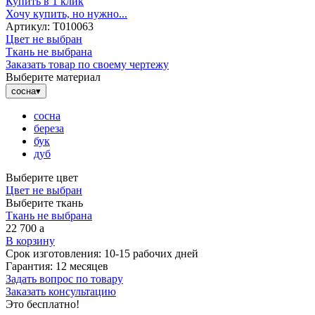
Купить в 1 клик
Хочу купить, но нужно...
Артикул:
Т010063
Цвет не выбран
Ткань не выбрана
Заказать товар по своему чертежу
Выберите материал
сосна
▾
сосна
береза
бук
дуб
Выберите цвет
Цвет не выбран
Выберите ткань
Ткань не выбрана
22 700
a
В корзину
Срок изготовления:
10-15 рабочих дней
Гарантия:
12 месяцев
Задать вопрос по товару
Заказать консультацию
Это бесплатно!