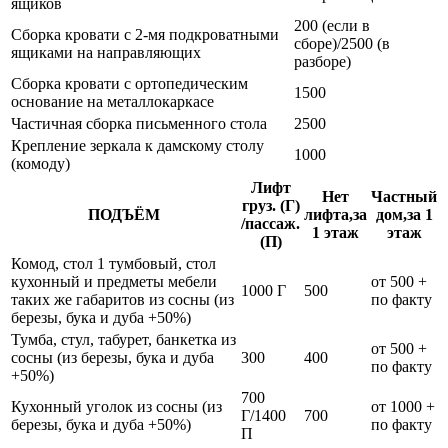
ящиков
200 (если в
Сборка кровати с 2-мя подкроватными
сборе)/2500 (в
ящиками на направляющих
разборе)
Сборка кровати с ортопедическим
1500
основание на металлокаркасе
Частичная сборка письменного стола
2500
Крепление зеркала к дамскому столу
1000
(комоду)
Лифт
Нет
Частный
груз. (Г)
ПОДЪЁМ
лифта,за
дом,за 1
/пассаж.
1 этаж
этаж
(П)
Комод, стол 1 тумбовый, стол
кухонный и предметы мебели
от 500 +
1000 Г
500
таких же габаритов из сосны (из
по факту
березы, бука и дуба +50%)
Тумба, стул, табурет, банкетка из
от 500 +
сосны (из березы, бука и дуба
300
400
по факту
+50%)
700
Кухонный уголок из сосны (из
от 1000 +
Г/1400
700
березы, бука и дуба +50%)
по факту
П