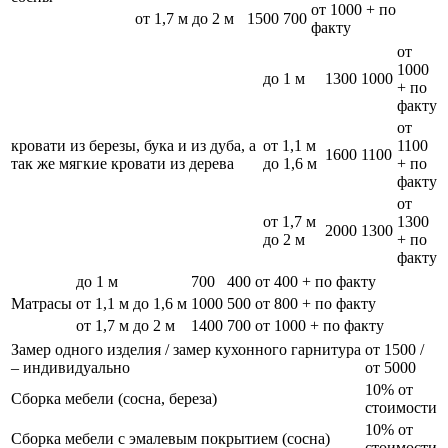
от 1000 + по
от 1,7 м до 2 м
1500
700
факту
от
1000
до 1 м
1300
1000
+ по
факту
от
кровати из березы, бука и из дуба, а
от 1,1 м
1100
1600
1100
так же мягкие кровати из дерева
до 1,6 м
+ по
факту
от
от 1,7 м
1300
2000
1300
до 2 м
+ по
факту
до 1 м
700
400
от 400 + по факту
Матрасы
от 1,1 м до 1,6 м
1000
500
от 800 + по факту
от 1,7 м до 2 м
1400
700
от 1000 + по факту
Замер одного изделия / замер кухонного гарнитура
от 1500 /
– индивидуально
от 5000
10% от
Сборка мебели (сосна, береза)
стоимости
10% от
Сборка мебели с эмалевым покрытием (сосна)
стоимости