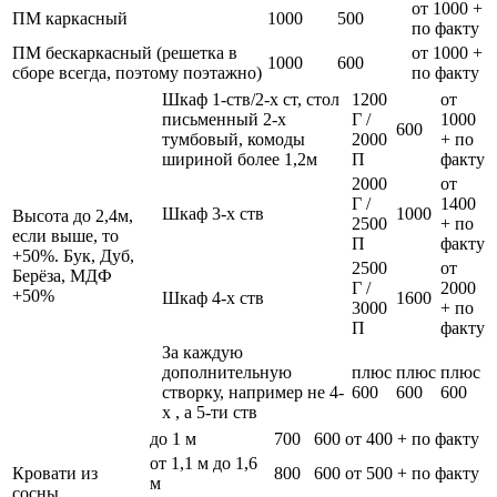
от 1000 +
ПМ каркасный
1000
500
по факту
ПМ бескаркасный (решетка в
от 1000 +
1000
600
сборе всегда, поэтому поэтажно)
по факту
Шкаф 1-ств/2-х ст, стол
1200
от
письменный 2-х
Г /
1000
600
тумбовый, комоды
2000
+ по
шириной более 1,2м
П
факту
2000
от
Г /
1400
Шкаф 3-х ств
1000
Высота до 2,4м,
2500
+ по
если выше, то
П
факту
+50%. Бук, Дуб,
2500
от
Берёза, МДФ
Г /
2000
+50%
Шкаф 4-х ств
1600
3000
+ по
П
факту
За каждую
дополнительную
плюс
плюс
плюс
створку, например не 4-
600
600
600
х , а 5-ти ств
до 1 м
700
600
от 400 + по факту
от 1,1 м до 1,6
Кровати из
800
600
от 500 + по факту
м
сосны