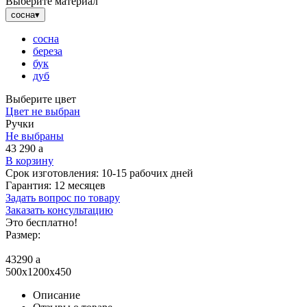
Выберите материал
сосна
▾
сосна
береза
бук
дуб
Выберите цвет
Цвет не выбран
Ручки
Не выбраны
43 290
a
В корзину
Срок изготовления:
10-15 рабочих дней
Гарантия:
12 месяцев
Задать вопрос по товару
Заказать консультацию
Это бесплатно!
Размер:
43290
a
500x1200x450
Описание