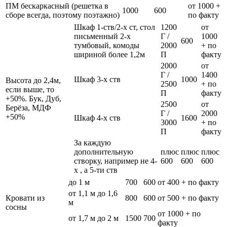
ПМ бескаркасный (решетка в
от 1000 +
1000
600
сборе всегда, поэтому поэтажно)
по факту
Шкаф 1-ств/2-х ст, стол
1200
от
письменный 2-х
Г /
1000
600
тумбовый, комоды
2000
+ по
шириной более 1,2м
П
факту
2000
от
Г /
1400
Шкаф 3-х ств
1000
Высота до 2,4м,
2500
+ по
если выше, то
П
факту
+50%. Бук, Дуб,
2500
от
Берёза, МДФ
Г /
2000
+50%
Шкаф 4-х ств
1600
3000
+ по
П
факту
За каждую
дополнительную
плюс
плюс
плюс
створку, например не 4-
600
600
600
х , а 5-ти ств
до 1 м
700
600
от 400 + по факту
от 1,1 м до 1,6
Кровати из
800
600
от 500 + по факту
м
сосны
от 1000 + по
от 1,7 м до 2 м
1500
700
факту