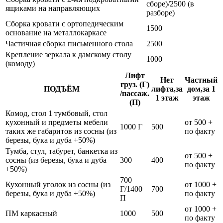
сборе)/2500 (в
ящиками на направляющих
разборе)
Сборка кровати с ортопедическим
1500
основание на металлокаркасе
Частичная сборка письменного стола
2500
Крепление зеркала к дамскому столу
1000
(комоду)
Лифт
Нет
Частный
груз. (Г)
ПОДЪЁМ
лифта,за
дом,за 1
/пассаж.
1 этаж
этаж
(П)
Комод, стол 1 тумбовый, стол
кухонный и предметы мебели
от 500 +
1000 Г
500
таких же габаритов из сосны (из
по факту
березы, бука и дуба +50%)
Тумба, стул, табурет, банкетка из
от 500 +
сосны (из березы, бука и дуба
300
400
по факту
+50%)
700
Кухонный уголок из сосны (из
от 1000 +
Г/1400
700
березы, бука и дуба +50%)
по факту
П
от 1000 +
ПМ каркасный
1000
500
по факту