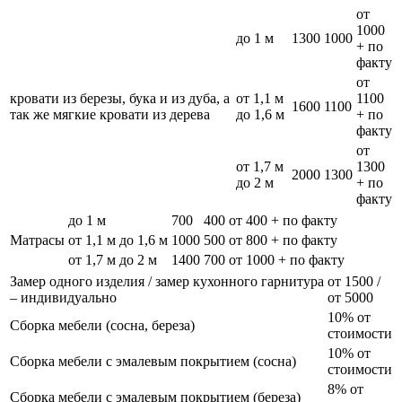
от
1000
до 1 м
1300
1000
+ по
факту
от
кровати из березы, бука и из дуба, а
от 1,1 м
1100
1600
1100
так же мягкие кровати из дерева
до 1,6 м
+ по
факту
от
от 1,7 м
1300
2000
1300
до 2 м
+ по
факту
до 1 м
700
400
от 400 + по факту
Матрасы
от 1,1 м до 1,6 м
1000
500
от 800 + по факту
от 1,7 м до 2 м
1400
700
от 1000 + по факту
Замер одного изделия / замер кухонного гарнитура
от 1500 /
– индивидуально
от 5000
10% от
Сборка мебели (сосна, береза)
стоимости
10% от
Сборка мебели с эмалевым покрытием (сосна)
стоимости
8% от
Сборка мебели с эмалевым покрытием (береза)