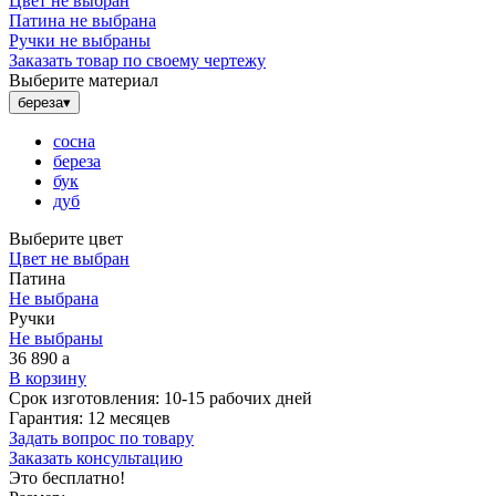
Цвет не выбран
Патина не выбрана
Ручки не выбраны
Заказать товар по своему чертежу
Выберите материал
береза
▾
сосна
береза
бук
дуб
Выберите цвет
Цвет не выбран
Патина
Не выбрана
Ручки
Не выбраны
36 890
a
В корзину
Срок изготовления:
10-15 рабочих дней
Гарантия:
12 месяцев
Задать вопрос по товару
Заказать консультацию
Это бесплатно!