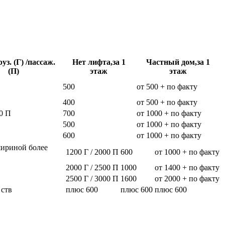
уз. (Г) /пассаж.
Нет лифта,за 1
Частный дом,за 1
(П)
этаж
этаж
500
от 500 + по факту
400
от 500 + по факту
0 П
700
от 1000 + по факту
500
от 1000 + по факту
600
от 1000 + по факту
шириной более
1200 Г / 2000 П
600
от 1000 + по факту
2000 Г / 2500 П
1000
от 1400 + по факту
2500 Г / 3000 П
1600
от 2000 + по факту
 ств
плюс 600
плюс 600
плюс 600