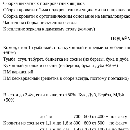
Сборка выкатных подкроватных ящиков
Сборка кровати с 2-мя подкроватными ящиками на направля
Сборка кровати с ортопедическим основание на металлокаркас
Частичная сборка письменного стола
Крепление зеркала к дамскому столу (комоду)
ПОДЪЁ
Комод, стол 1 тумбовый, стол кухонный и предметы мебели таки
+50%)
Тумба, стул, табурет, банкетка из сосны (из березы, бука и дуб
Кухонный уголок из сосны (из березы, бука и дуба +50%)
ПМ каркасный
ПМ бескаркасный (решетка в сборе всегда, поэтому поэтажно)
Высота до 2,4м, если выше, то +50%. Бук, Дуб, Берёза, МДФ
+50%
до 1 м
700
600
от 400 + по факту
Кровати из сосны
от 1,1 м до 1,6 м
800
600
от 500 + по факту
от 1,7 м до 2 м
1500
700
от 1000 + по факту