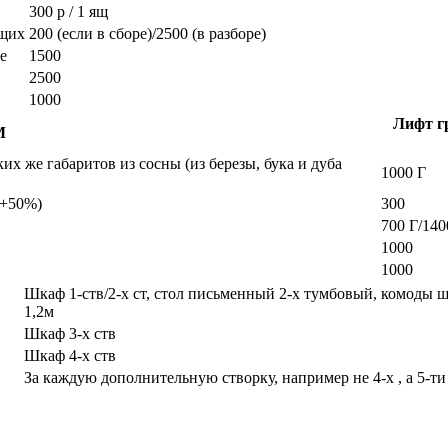
300 р / 1 ящ
ющих
200 (если в сборе)/2500 (в разборе)
е
1500
2500
1000
Лифт гр
М
х же габаритов из сосны (из березы, бука и дуба
1000 Г
а +50%)
300
700 Г/140
1000
1000
Шкаф 1-ств/2-х ст, стол письменный 2-х тумбовый, комоды 
1,2м
Шкаф 3-х ств
Шкаф 4-х ств
За каждую дополнительную створку, например не 4-х , а 5-ти