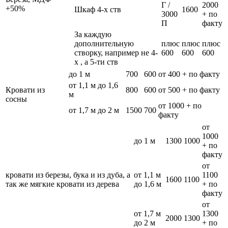
Г /
2000
+50%
Шкаф 4-х ств
1600
3000
+ по
П
факту
За каждую
дополнительную
плюс
плюс
плюс
створку, например не 4-
600
600
600
х , а 5-ти ств
до 1 м
700
600
от 400 + по факту
от 1,1 м до 1,6
Кровати из
800
600
от 500 + по факту
м
сосны
от 1000 + по
от 1,7 м до 2 м
1500
700
факту
от
1000
до 1 м
1300
1000
+ по
факту
от
кровати из березы, бука и из дуба, а
от 1,1 м
1100
1600
1100
так же мягкие кровати из дерева
до 1,6 м
+ по
факту
от
от 1,7 м
1300
2000
1300
до 2 м
+ по