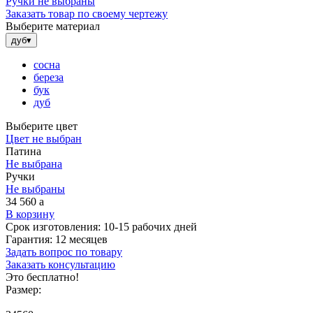
Ручки не выбраны
Заказать товар по своему чертежу
Выберите материал
дуб
▾
сосна
береза
бук
дуб
Выберите цвет
Цвет не выбран
Патина
Не выбрана
Ручки
Не выбраны
34 560
a
В корзину
Срок изготовления:
10-15 рабочих дней
Гарантия:
12 месяцев
Задать вопрос по товару
Заказать консультацию
Это бесплатно!
Размер: