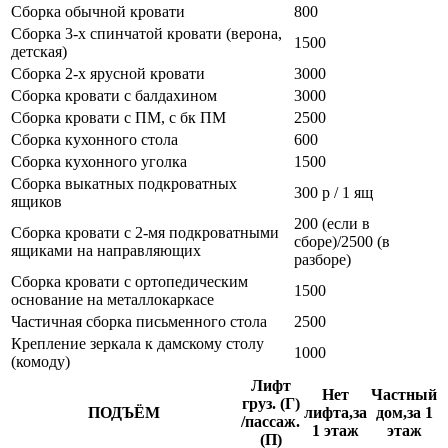
Сборка обычной кровати
800
Сборка 3-х спинчатой кровати (верона,
1500
детская)
Сборка 2-х ярусной кровати
3000
Сборка кровати с балдахином
3000
Сборка кровати с ПМ, с бк ПМ
2500
Сборка кухонного стола
600
Сборка кухонного уголка
1500
Сборка выкатных подкроватных
300 р / 1 ящ
ящиков
200 (если в
Сборка кровати с 2-мя подкроватными
сборе)/2500 (в
ящиками на направляющих
разборе)
Сборка кровати с ортопедическим
1500
основание на металлокаркасе
Частичная сборка письменного стола
2500
Крепление зеркала к дамскому столу
1000
(комоду)
Лифт
Нет
Частный
груз. (Г)
ПОДЪЁМ
лифта,за
дом,за 1
/пассаж.
1 этаж
этаж
(П)