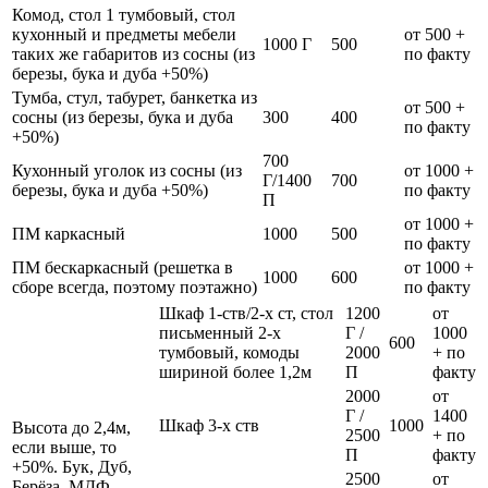
Комод, стол 1 тумбовый, стол
кухонный и предметы мебели
от 500 +
1000 Г
500
таких же габаритов из сосны (из
по факту
березы, бука и дуба +50%)
Тумба, стул, табурет, банкетка из
от 500 +
сосны (из березы, бука и дуба
300
400
по факту
+50%)
700
Кухонный уголок из сосны (из
от 1000 +
Г/1400
700
березы, бука и дуба +50%)
по факту
П
от 1000 +
ПМ каркасный
1000
500
по факту
ПМ бескаркасный (решетка в
от 1000 +
1000
600
сборе всегда, поэтому поэтажно)
по факту
Шкаф 1-ств/2-х ст, стол
1200
от
письменный 2-х
Г /
1000
600
тумбовый, комоды
2000
+ по
шириной более 1,2м
П
факту
2000
от
Г /
1400
Шкаф 3-х ств
1000
Высота до 2,4м,
2500
+ по
если выше, то
П
факту
+50%. Бук, Дуб,
2500
от
Берёза, МДФ