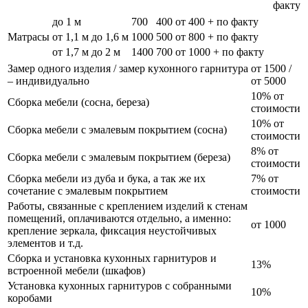
факту
до 1 м
700
400
от 400 + по факту
Матрасы
от 1,1 м до 1,6 м
1000
500
от 800 + по факту
от 1,7 м до 2 м
1400
700
от 1000 + по факту
Замер одного изделия / замер кухонного гарнитура
от 1500 /
– индивидуально
от 5000
10% от
Сборка мебели (сосна, береза)
стоимости
10% от
Сборка мебели с эмалевым покрытием (сосна)
стоимости
8% от
Сборка мебели с эмалевым покрытием (береза)
стоимости
Сборка мебели из дуба и бука, а так же их
7% от
сочетание с эмалевым покрытием
стоимости
Работы, связанные с креплением изделий к стенам
помещений, оплачиваются отдельно, а именно:
от 1000
крепление зеркала, фиксация неустойчивых
элементов и т.д.
Сборка и установка кухонных гарнитуров и
13%
встроенной мебели (шкафов)
Установка кухонных гарнитуров с собранными
10%
коробами