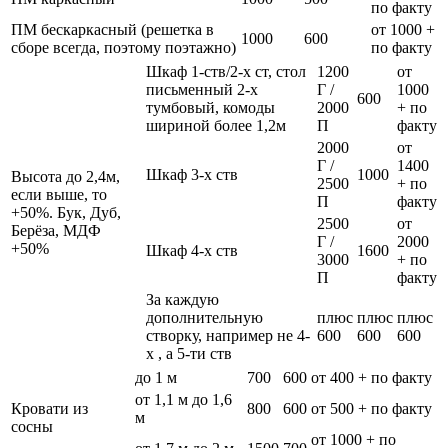
по факту
ПМ бескаркасный (решетка в
от 1000 +
1000
600
сборе всегда, поэтому поэтажно)
по факту
Шкаф 1-ств/2-х ст, стол
1200
от
письменный 2-х
Г /
1000
600
тумбовый, комоды
2000
+ по
шириной более 1,2м
П
факту
2000
от
Г /
1400
Шкаф 3-х ств
1000
Высота до 2,4м,
2500
+ по
если выше, то
П
факту
+50%. Бук, Дуб,
2500
от
Берёза, МДФ
Г /
2000
+50%
Шкаф 4-х ств
1600
3000
+ по
П
факту
За каждую
дополнительную
плюс
плюс
плюс
створку, например не 4-
600
600
600
х , а 5-ти ств
до 1 м
700
600
от 400 + по факту
от 1,1 м до 1,6
Кровати из
800
600
от 500 + по факту
м
сосны
от 1000 + по