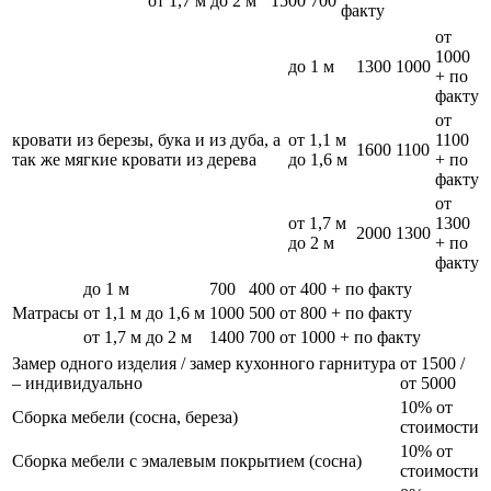
от 1,7 м до 2 м
1500
700
факту
от
1000
до 1 м
1300
1000
+ по
факту
от
кровати из березы, бука и из дуба, а
от 1,1 м
1100
1600
1100
так же мягкие кровати из дерева
до 1,6 м
+ по
факту
от
от 1,7 м
1300
2000
1300
до 2 м
+ по
факту
до 1 м
700
400
от 400 + по факту
Матрасы
от 1,1 м до 1,6 м
1000
500
от 800 + по факту
от 1,7 м до 2 м
1400
700
от 1000 + по факту
Замер одного изделия / замер кухонного гарнитура
от 1500 /
– индивидуально
от 5000
10% от
Сборка мебели (сосна, береза)
стоимости
10% от
Сборка мебели с эмалевым покрытием (сосна)
стоимости