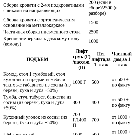
200 (если в
Сборка кровати с 2-мя подкроватными
сборе)/2500 (в
ящиками на направляющих
разборе)
Сборка кровати с ортопедическим
1500
основание на металлокаркасе
Частичная сборка письменного стола
2500
Крепление зеркала к дамскому столу
1000
(комоду)
Лифт
Нет
Частный
груз. (Г)
ПОДЪЁМ
лифта,за
дом,за 1
/пассаж.
1 этаж
этаж
(П)
Комод, стол 1 тумбовый, стол
кухонный и предметы мебели
от 500 +
1000 Г
500
таких же габаритов из сосны (из
по факту
березы, бука и дуба +50%)
Тумба, стул, табурет, банкетка из
от 500 +
сосны (из березы, бука и дуба
300
400
по факту
+50%)
700
Кухонный уголок из сосны (из
от 1000 +
Г/1400
700
березы, бука и дуба +50%)
по факту
П
от 1000 +
ПМ каркасный
1000
500