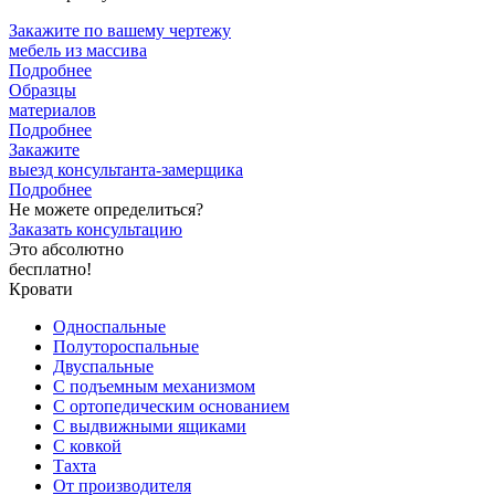
Закажите
по вашему чертежу
мебель из массива
Подробнее
Образцы
материалов
Подробнее
Закажите
выезд
консультанта-замерщика
Подробнее
Не можете определиться?
Заказать консультацию
Это абсолютно
бесплатно!
Кровати
Односпальные
Полутороспальные
Двуспальные
С подъемным механизмом
С ортопедическим основанием
С выдвижными ящиками
С ковкой
Тахта
От производителя