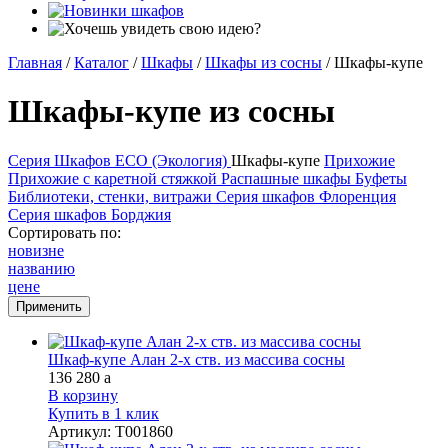
Главная
/
Каталог
/
Шкафы
/
Шкафы из сосны
/
Шкафы-купе
Шкафы-купе из сосны
Серия Шкафов ECO (Экология)
Шкафы-купе
Прихожие
Прихожие с каретной стяжкой
Распашные шкафы
Буфеты
Библиотеки, стенки, витражи
Серия шкафов Флоренция
Серия шкафов Борджия
Сортировать по:
новизне
названию
цене
Шкаф-купе Алан 2-х ств. из массива сосны
136 280
a
В корзину
Купить в 1 клик
Артикул
:
Т001860