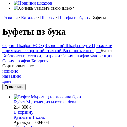
Главная
/
Каталог
/
Шкафы
/
Шкафы из бука
/
Буфеты
Буфеты из бука
Серия Шкафов ECO (Экология)
Шкафы-купе
Прихожие
Прихожие с каретной стяжкой
Распашные шкафы
Буфеты
Библиотеки, стенки, витражи
Серия шкафов Флоренция
Серия шкафов Борджия
Сортировать по:
новизне
названию
цене
Буфет Муромец из массива бука
214 300
a
В корзину
Купить в 1 клик
Артикул
:
Т004004