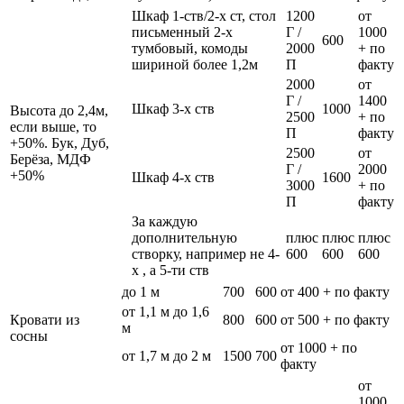
Шкаф 1-ств/2-х ст, стол
1200
от
письменный 2-х
Г /
1000
600
тумбовый, комоды
2000
+ по
шириной более 1,2м
П
факту
2000
от
Г /
1400
Шкаф 3-х ств
1000
Высота до 2,4м,
2500
+ по
если выше, то
П
факту
+50%. Бук, Дуб,
2500
от
Берёза, МДФ
Г /
2000
+50%
Шкаф 4-х ств
1600
3000
+ по
П
факту
За каждую
дополнительную
плюс
плюс
плюс
створку, например не 4-
600
600
600
х , а 5-ти ств
до 1 м
700
600
от 400 + по факту
от 1,1 м до 1,6
Кровати из
800
600
от 500 + по факту
м
сосны
от 1000 + по
от 1,7 м до 2 м
1500
700
факту
от
1000