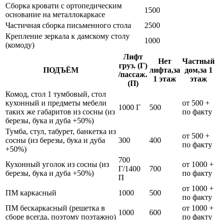
Сборка кровати с ортопедическим
1500
основание на металлокаркасе
Частичная сборка письменного стола
2500
Крепление зеркала к дамскому столу
1000
(комоду)
Лифт
Нет
Частный
груз. (Г)
ПОДЪЁМ
лифта,за
дом,за 1
/пассаж.
1 этаж
этаж
(П)
Комод, стол 1 тумбовый, стол
кухонный и предметы мебели
от 500 +
1000 Г
500
таких же габаритов из сосны (из
по факту
березы, бука и дуба +50%)
Тумба, стул, табурет, банкетка из
от 500 +
сосны (из березы, бука и дуба
300
400
по факту
+50%)
700
Кухонный уголок из сосны (из
от 1000 +
Г/1400
700
березы, бука и дуба +50%)
по факту
П
от 1000 +
ПМ каркасный
1000
500
по факту
ПМ бескаркасный (решетка в
от 1000 +
1000
600
сборе всегда, поэтому поэтажно)
по факту