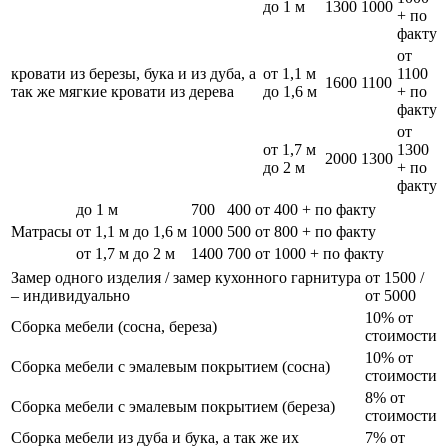
до 1 м
1300
1000
+ по
факту
от
кровати из березы, бука и из дуба, а
от 1,1 м
1100
1600
1100
так же мягкие кровати из дерева
до 1,6 м
+ по
факту
от
от 1,7 м
1300
2000
1300
до 2 м
+ по
факту
до 1 м
700
400
от 400 + по факту
Матрасы
от 1,1 м до 1,6 м
1000
500
от 800 + по факту
от 1,7 м до 2 м
1400
700
от 1000 + по факту
Замер одного изделия / замер кухонного гарнитура
от 1500 /
– индивидуально
от 5000
10% от
Сборка мебели (сосна, береза)
стоимости
10% от
Сборка мебели с эмалевым покрытием (сосна)
стоимости
8% от
Сборка мебели с эмалевым покрытием (береза)
стоимости
Сборка мебели из дуба и бука, а так же их
7% от