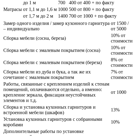
до 1 м
700
400
от 400 + по факту
Матрасы
от 1,1 м до 1,6 м
1000
500
от 800 + по факту
от 1,7 м до 2 м
1400
700
от 1000 + по факту
Замер одного изделия / замер кухонного гарнитура
от 1500 /
– индивидуально
от 5000
10% от
Сборка мебели (сосна, береза)
стоимости
10% от
Сборка мебели с эмалевым покрытием (сосна)
стоимости
8% от
Сборка мебели с эмалевым покрытием (береза)
стоимости
Сборка мебели из дуба и бука, а так же их
7% от
сочетание с эмалевым покрытием
стоимости
Работы, связанные с креплением изделий к стенам
помещений, оплачиваются отдельно, а именно:
от 1000
крепление зеркала, фиксация неустойчивых
элементов и т.д.
Сборка и установка кухонных гарнитуров и
13%
встроенной мебели (шкафов)
Установка кухонных гарнитуров с собранными
10%
коробами
Дополнительные работы по установке