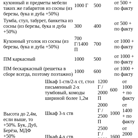
кухонный и предметы мебели
от 500 +
1000 Г
500
таких же габаритов из сосны (из
по факту
березы, бука и дуба +50%)
Тумба, стул, табурет, банкетка из
от 500 +
сосны (из березы, бука и дуба
300
400
по факту
+50%)
700
Кухонный уголок из сосны (из
от 1000 +
Г/1400
700
березы, бука и дуба +50%)
по факту
П
от 1000 +
ПМ каркасный
1000
500
по факту
ПМ бескаркасный (решетка в
от 1000 +
1000
600
сборе всегда, поэтому поэтажно)
по факту
Шкаф 1-ств/2-х ст, стол
1200
от
письменный 2-х
Г /
1000
600
тумбовый, комоды
2000
+ по
шириной более 1,2м
П
факту
2000
от
Г /
1400
Шкаф 3-х ств
1000
Высота до 2,4м,
2500
+ по
если выше, то
П
факту
+50%. Бук, Дуб,
2500
от
Берёза, МДФ
Г /
2000
+50%
Шкаф 4-х ств
1600