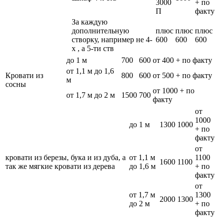
3000
+ по
П
факту
За каждую
дополнительную
плюс
плюс
плюс
створку, например не 4-
600
600
600
х , а 5-ти ств
до 1 м
700
600
от 400 + по факту
от 1,1 м до 1,6
Кровати из
800
600
от 500 + по факту
м
сосны
от 1000 + по
от 1,7 м до 2 м
1500
700
факту
от
1000
до 1 м
1300
1000
+ по
факту
от
кровати из березы, бука и из дуба, а
от 1,1 м
1100
1600
1100
так же мягкие кровати из дерева
до 1,6 м
+ по
факту
от
от 1,7 м
1300
2000
1300
до 2 м
+ по
факту