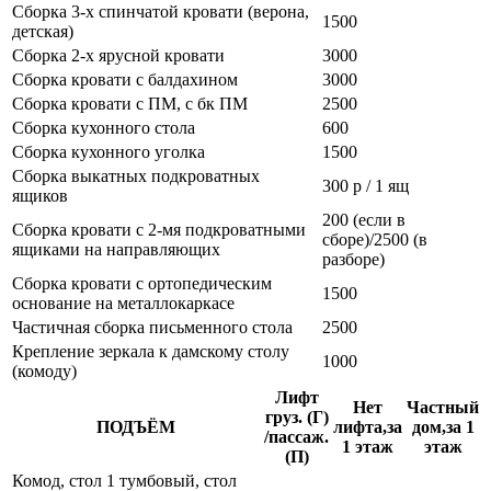
Сборка 3-х спинчатой кровати (верона,
1500
детская)
Сборка 2-х ярусной кровати
3000
Сборка кровати с балдахином
3000
Сборка кровати с ПМ, с бк ПМ
2500
Сборка кухонного стола
600
Сборка кухонного уголка
1500
Сборка выкатных подкроватных
300 р / 1 ящ
ящиков
200 (если в
Сборка кровати с 2-мя подкроватными
сборе)/2500 (в
ящиками на направляющих
разборе)
Сборка кровати с ортопедическим
1500
основание на металлокаркасе
Частичная сборка письменного стола
2500
Крепление зеркала к дамскому столу
1000
(комоду)
Лифт
Нет
Частный
груз. (Г)
ПОДЪЁМ
лифта,за
дом,за 1
/пассаж.
1 этаж
этаж
(П)
Комод, стол 1 тумбовый, стол