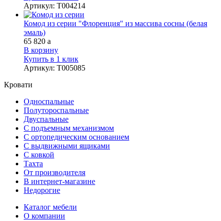
Артикул
:
Т004214
Комод из серии "Флоренция" из массива сосны (белая
эмаль)
65 820
a
В корзину
Купить в 1 клик
Артикул
:
Т005085
Кровати
Односпальные
Полутороспальные
Двуспальные
С подъемным механизмом
С ортопедическим основанием
С выдвижными ящиками
С ковкой
Тахта
От производителя
В интернет-магазине
Недорогие
Каталог мебели
О компании