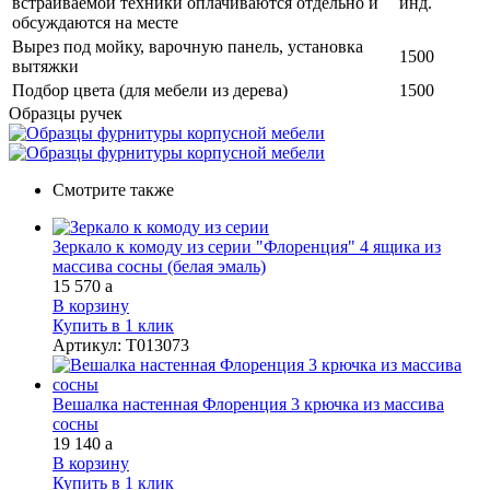
встраиваемой техники оплачиваются отдельно и
инд.
обсуждаются на месте
Вырез под мойку, варочную панель, установка
1500
вытяжки
Подбор цвета (для мебели из дерева)
1500
Образцы ручек
Смотрите также
Зеркало к комоду из серии "Флоренция" 4 ящика из
массива сосны (белая эмаль)
15 570
a
В корзину
Купить в 1 клик
Артикул
:
Т013073
Вешалка настенная Флоренция 3 крючка из массива
сосны
19 140
a
В корзину
Купить в 1 клик