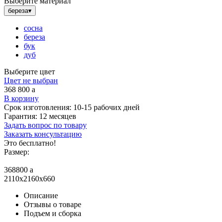
Выберите материал
береза
▾
сосна
береза
бук
дуб
Выберите цвет
Цвет не выбран
368 800
a
В корзину
Срок изготовления:
10-15 рабочих дней
Гарантия:
12 месяцев
Задать вопрос по товару
Заказать консультацию
Это бесплатно!
Размер:
368800
a
2110x2160x660
Описание
Отзывы о товаре
Подъем и сборка