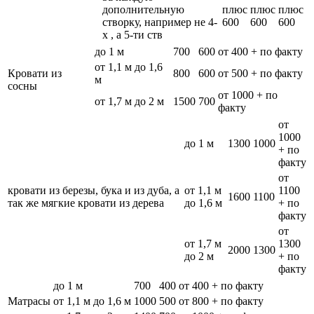
дополнительную
плюс
плюс
плюс
створку, например не 4-
600
600
600
х , а 5-ти ств
до 1 м
700
600
от 400 + по факту
от 1,1 м до 1,6
Кровати из
800
600
от 500 + по факту
м
сосны
от 1000 + по
от 1,7 м до 2 м
1500
700
факту
от
1000
до 1 м
1300
1000
+ по
факту
от
кровати из березы, бука и из дуба, а
от 1,1 м
1100
1600
1100
так же мягкие кровати из дерева
до 1,6 м
+ по
факту
от
от 1,7 м
1300
2000
1300
до 2 м
+ по
факту
до 1 м
700
400
от 400 + по факту
Матрасы
от 1,1 м до 1,6 м
1000
500
от 800 + по факту