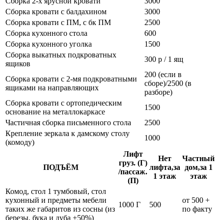
Сборка 2-х ярусной кровати
3000
Сборка кровати с балдахином
3000
Сборка кровати с ПМ, с бк ПМ
2500
Сборка кухонного стола
600
Сборка кухонного уголка
1500
Сборка выкатных подкроватных
300 р / 1 ящ
ящиков
200 (если в
Сборка кровати с 2-мя подкроватными
сборе)/2500 (в
ящиками на направляющих
разборе)
Сборка кровати с ортопедическим
1500
основание на металлокаркасе
Частичная сборка письменного стола
2500
Крепление зеркала к дамскому столу
1000
(комоду)
Лифт
Нет
Частный
груз. (Г)
ПОДЪЁМ
лифта,за
дом,за 1
/пассаж.
1 этаж
этаж
(П)
Комод, стол 1 тумбовый, стол
кухонный и предметы мебели
от 500 +
1000 Г
500
таких же габаритов из сосны (из
по факту
березы, бука и дуба +50%)