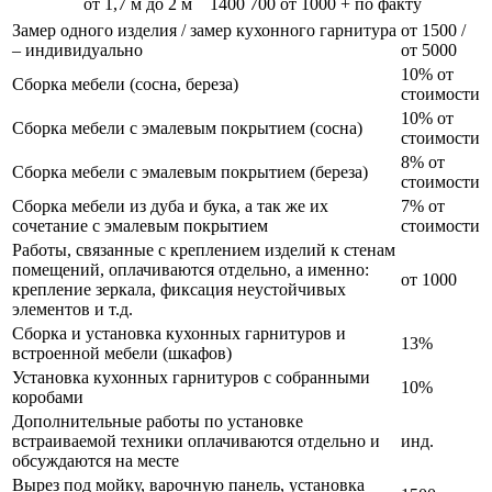
от 1,7 м до 2 м
1400
700
от 1000 + по факту
Замер одного изделия / замер кухонного гарнитура
от 1500 /
– индивидуально
от 5000
10% от
Сборка мебели (сосна, береза)
стоимости
10% от
Сборка мебели с эмалевым покрытием (сосна)
стоимости
8% от
Сборка мебели с эмалевым покрытием (береза)
стоимости
Сборка мебели из дуба и бука, а так же их
7% от
сочетание с эмалевым покрытием
стоимости
Работы, связанные с креплением изделий к стенам
помещений, оплачиваются отдельно, а именно:
от 1000
крепление зеркала, фиксация неустойчивых
элементов и т.д.
Сборка и установка кухонных гарнитуров и
13%
встроенной мебели (шкафов)
Установка кухонных гарнитуров с собранными
10%
коробами
Дополнительные работы по установке
встраиваемой техники оплачиваются отдельно и
инд.
обсуждаются на месте
Вырез под мойку, варочную панель, установка