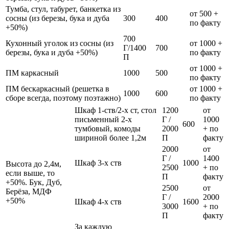
Тумба, стул, табурет, банкетка из
от 500 +
сосны (из березы, бука и дуба
300
400
по факту
+50%)
700
Кухонный уголок из сосны (из
от 1000 +
Г/1400
700
березы, бука и дуба +50%)
по факту
П
от 1000 +
ПМ каркасный
1000
500
по факту
ПМ бескаркасный (решетка в
от 1000 +
1000
600
сборе всегда, поэтому поэтажно)
по факту
Шкаф 1-ств/2-х ст, стол
1200
от
письменный 2-х
Г /
1000
600
тумбовый, комоды
2000
+ по
шириной более 1,2м
П
факту
2000
от
Г /
1400
Шкаф 3-х ств
1000
Высота до 2,4м,
2500
+ по
если выше, то
П
факту
+50%. Бук, Дуб,
2500
от
Берёза, МДФ
Г /
2000
+50%
Шкаф 4-х ств
1600
3000
+ по
П
факту
За каждую